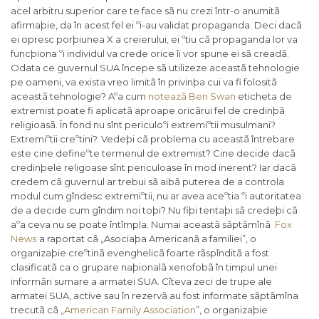
acel arbitru superior care te face sã nu crezi într-o anumitã
afirmaþie, da în acest fel ei ºi-au validat propaganda. Deci dacã
ei opresc porþiunea X a creierului, ei ºtiu cã propaganda lor va
funcþiona ºi individul va crede orice îi vor spune ei sã creadã.
Odata ce guvernul SUA începe sã utilizeze aceastã tehnologie
pe oameni, va exista vreo limitã în privinþa cui va fi folositã
aceastã tehnologie? Aºa cum
noteazã Ben Swan
eticheta de
extremist poate fi aplicatã aproape oricãrui fel de credinþã
religioasã.
În fond nu sînt periculoºi extremiºtii musulmani?
Extremiºtii creºtini?. Vedeþi cã problema cu aceastã întrebare
este cine defineºte termenul de extremist? Cine decide dacã
credinþele religoase sînt periculoase în mod inerent?
Iar dacã
credem cã guvernul ar trebui sã aibã puterea de a controla
modul cum gîndesc extremiºtii, nu ar avea aceºtia ºi autoritatea
de a decide cum gîndim noi toþi?
Nu fiþi tentaþi sã credeþi cã
aºa ceva nu se poate întîmpla. Numai aceastã sãptãmînã
Fox
News
a raportat cã „Asociaþa Americanã a familiei”, o
organizaþie creºtinã evenghelicã foarte rãspînditã a fost
clasificatã ca o grupare naþionalã xenofobã în timpul unei
informãri sumare a armatei SUA.
Cîteva zeci de trupe ale
armatei SUA, active sau în rezervã au fost informate sãptãmîna
trecutã cã „
American Family Association
”, o organizaþie