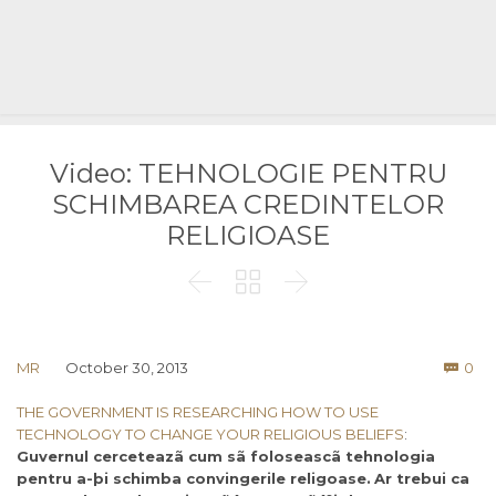
Video: TEHNOLOGIE PENTRU
SCHIMBAREA CREDINTELOR
RELIGIOASE



Co
MR
October 30, 2013
0

THE GOVERNMENT IS RESEARCHING HOW TO USE
TECHNOLOGY TO CHANGE YOUR RELIGIOUS BELIEFS
:
Guvernul cerceteazã cum sã foloseascã tehnologia
pentru a-þi schimba convingerile religoase.
Ar trebui ca