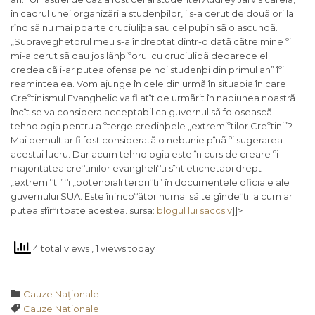
în cadrul unei organizãri a studenþilor, i s-a cerut de douã ori la
rînd sã nu mai poarte cruciuliþa sau cel puþin sã o ascundã.
„Supraveghetorul meu s-a îndreptat dintr-o datã cãtre mine ºi
mi-a cerut sã dau jos lãnþiºorul cu cruciuliþã deoarece el
credea cã i-ar putea ofensa pe noi studenþi din primul an” îºi
reamintea ea.
Vom ajunge în cele din urmã în situaþia în care
Creºtinismul Evanghelic va fi atît de urmãrit în naþiunea noastrã
încît se va considera acceptabil ca guvernul sã foloseascã
tehnologia pentru a ºterge credinþele „extremiºtilor Creºtini”?
Mai demult ar fi fost consideratã o nebunie pînã ºi sugerarea
acestui lucru. Dar acum tehnologia este în curs de creare ºi
majoritatea creºtinilor evangheliºti sînt etichetaþi drept
„extremiºti” ºi „potenþiali teroriºti” în documentele oficiale ale
guvernului SUA. Este înfricoºãtor numai sã te gîndeºti la cum ar
putea sfîrºi toate acestea. sursa:
blogul lui saccsiv
]]>
4 total views
, 1 views today
Category

Cauze Naţionale
Tags

Cauze Nationale