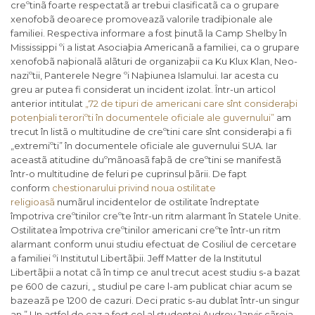
creºtinã foarte respectatã ar trebui clasificatã ca o grupare
xenofobã deoarece promoveazã valorile tradiþionale ale
familiei.
Respectiva informare a fost þinutã la Camp Shelby în
Mississippi ºi a listat Asociaþia Americanã a familiei, ca o grupare
xenofobã naþionalã alãturi de organizaþii ca Ku Klux Klan, Neo-
naziºtii, Panterele Negre ºi Naþiunea Islamului.
Iar acesta cu
greu ar putea fi considerat un incident izolat. Într-un articol
anterior intitulat
„72 de tipuri de americani care sînt consideraþi
potenþiali teroriºti în documentele oficiale ale guvernului”
am
trecut în listã o multitudine de creºtini care sînt consideraþi a fi
„extremiºti” în documentele oficiale ale guvernului SUA. Iar
aceastã atitudine duºmãnoasã faþã de creºtini se manifestã
într-o multitudine de feluri pe cuprinsul þãrii. De fapt
conform
chestionarului privind noua ostilitate
religioasã
numãrul incidentelor de ostilitate îndreptate
împotriva creºtinilor creºte într-un ritm alarmant în Statele Unite.
Ostilitatea împotriva creºtinilor americani creºte într-un ritm
alarmant conform unui studiu efectuat de Cosiliul de cercetare
a familiei ºi Institutul Libertãþii.
Jeff Matter de la Institutul
Libertãþii a notat cã în timp ce anul trecut acest studiu s-a bazat
pe 600 de cazuri, „ studiul pe care l-am publicat chiar acum se
bazeazã pe 1200 de cazuri. Deci pratic s-au dublat într-un singur
an.”
Un astfel de caz a fost cel al studentei Audrey Jarvis cãreia,