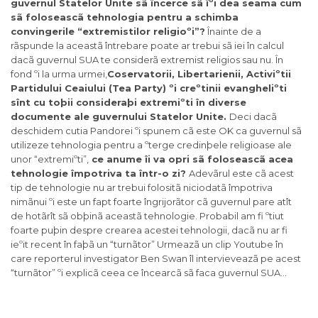
guvernul Statelor Unite sã încerce sã îºi dea seama cum
sã foloseascã tehnologia pentru a schimba
convingerile “extremistilor religioºi”?
Înainte de a
rãspunde la aceastã întrebare poate ar trebui sã iei în calcul
dacã guvernul SUA te considerã extremist religios sau nu. În
fond ºi la urma urmei,
Coservatorii, Libertarienii, Activiºtii
Partidului Ceaiului (Tea Party) ºi creºtinii evangheliºti
sînt cu toþii consideraþi extremiºti în diverse
documente ale guvernului Statelor Unite.
Deci dacã
deschidem cutia Pandorei ºi spunem cã este OK ca guvernul sã
utilizeze tehnologia pentru a ºterge credinþele religioase ale
unor “extremiºti”,
ce anume îi va opri sã foloseascã acea
tehnologie împotriva ta într-o zi?
Adevãrul este cã acest
tip de tehnologie nu ar trebui folositã niciodatã împotriva
nimãnui ºi este un fapt foarte îngrijorãtor cã guvernul pare atît
de hotãrît sã obþinã aceastã tehnologie. Probabil am fi ºtiut
foarte puþin despre crearea acestei tehnologii, dacã nu ar fi
ieºit recent în faþã un “turnãtor” Urmeazã un clip Youtube în
care reporterul investigator Ben Swan îl intervieveazã pe acest
“turnãtor” ºi explicã ceea ce încearcã sã faca guvernul SUA…