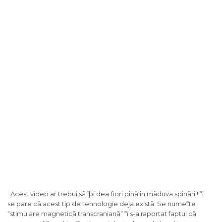
Acest video ar trebui sã îþi dea fiori pînã în mãduva spinãrii! ªi
se pare cã acest tip de tehnologie deja existã. Se numeºte
“stimulare magneticã transcranianã” ºi s-a raportat faptul cã