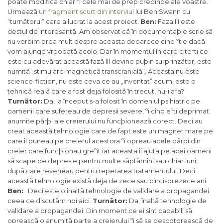
poate modifica chiar ºi cele mai de preþ credinþe ale voastre.
Urmeazã
un fragment scurt din interviul
lui Ben Swann cu
“turnãtorul” care a lucrat la acest proiect.
Ben:
Faza III este
destul de interesantã. Am observat cã în documentaþie scrie sã
nu vorbim prea mult despre aceasta deoarece cine ºtie dacã
vom ajunge vreodatã acolo. Dar în momentul în care citeºti ce
este cu adevãrat aceastã fazã III devine puþin surprinzãtor, este
numitã „stimulare magneticã transcranialã”. Aceasta nu este
science-fiction, nu este ceva ce au „inventat” acum, este o
tehnicã realã care a fost deja folositã în trecut, nu-i aºa?
Turnãtor
:
Da, la început s-a folosit în domeniul psihiatric pe
oamenii care sufereau de depresii severe, ºi cînd eºti deprimat
anumite pãrþi ale creierului nu funcþioneazã corect. Deci au
creat aceastã tehnologie care de fapt este un magnet mare pe
care îl puneau pe creierul acestora ºi opreau acele pãrþi din
creier care funcþionau greºit iar aceasta îi ajuta pe acei oameni
sã scape de depresie pentru multe sãptãmîni sau chiar luni,
dupã care reveneau pentru repetarea tratamentului. Deci
aceastã tehnologie existã deja de zece sau cincisprezece ani.
Ben:
Deci este o înaltã tehnologie de validare a propagandei
ceea ce discutãm noi aici.
Turnãtor
:
Da,
înaltã tehnologie de
validare a propagandei. Din moment ce ei sînt capabili sã
opreascã o anumitã parte a creierului ºi sã se descotoreascã de