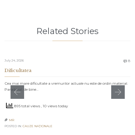
Related Stories
C
July 24, 2026
8

Dificultatea
Cea mai mare dificultate a vremurilor actuale nu este de ordin material.
Paradoxal, de bine…
895 total views
, 10 views today
MR

POSTED IN:
CAUZE NAŢIONALE