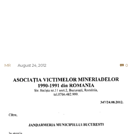
Co
MR
August 24, 2012
0
