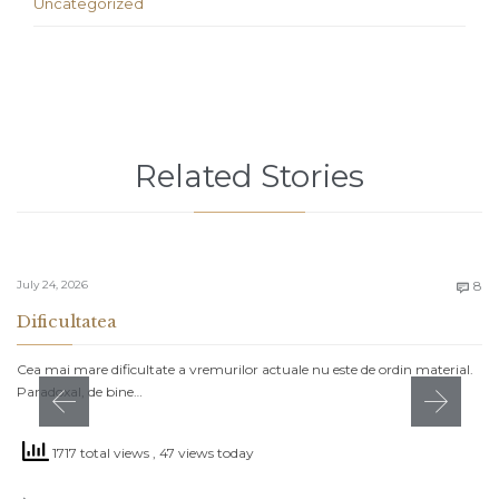
Uncategorized
Related Stories
C
July 24, 2026
8

Dificultatea
Cea mai mare dificultate a vremurilor actuale nu este de ordin material.
Paradoxal, de bine…
1717 total views
, 47 views today