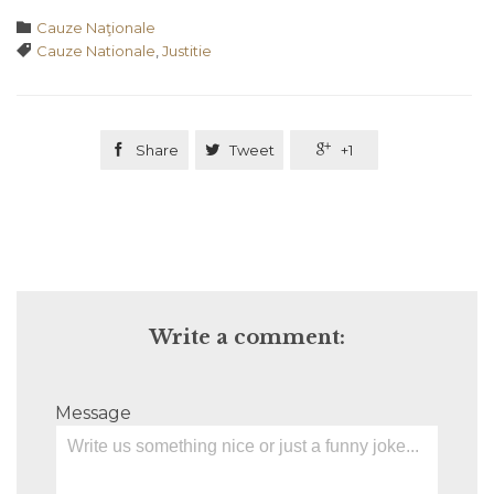
Category

Cauze Naţionale
Tags

Cauze Nationale
,
Justitie

Share

Tweet

+1
Write a comment:
Message