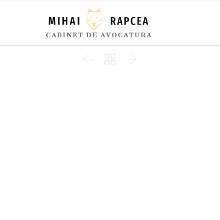


