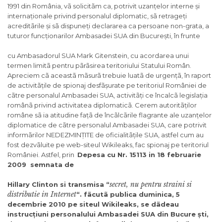
1991 din România, vã solicitãm ca, potrivit uzanțelor interne și
internaționale privind personalul diplomatic, sã retrageți
acreditãrile și sã dispuneți declararea ca persoane non-grata, a
tuturor funcționarilor Ambasadei SUA din București, în frunte
cu Ambasadorul SUA Mark Gitenstein, cu acordarea unui
termen limitã pentru pãrãsirea teritoriului Statului Român.
Apreciem cã aceastã mãsurã trebuie luatã de urgențã, în raport
de activitãțile de spionaj desfãșurate pe teritoriul României de
cãtre personalul Ambasadei SUA, activitãți ce încalcã legislația
românã privind activitatea diplomaticã. Cerem autoritãților
române sã ia atitudine fațã de încãlcãrile flagrante ale uzanțelor
diplomatice de cãtre personalul Ambasadei SUA, care potrivit
informãrilor NEDEZMINȚITE de oficialitãțile SUA, astfel cum au
fost dezvãluite pe web-siteul Wikileaks, fac spionaj pe teritoriul
României. Astfel, prin
Depesa cu Nr. 15113 in 18 februarie
2009 semnata de
secret, nu pentru straini si
Hillary Clinton si transmisa “
distributie in Internet
“. fãcutã publica duminica, 5
decembrie 2010 pe siteul Wikileaks, se dãdeau
instruc
ț
iuni personalului Ambasadei SUA din Bucure
ș
ti,