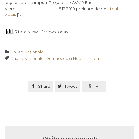
legale care se impun. Președinte AVMR Ene
Viorel 6.12.2010 preluare de pe
siteul
AVMR
]]>
3 total views
, 1 views today
Category

Cauze Naţionale
Tags

Cauze Nationale
,
Dumnezeu si Neamul meu

Share

Tweet

+1