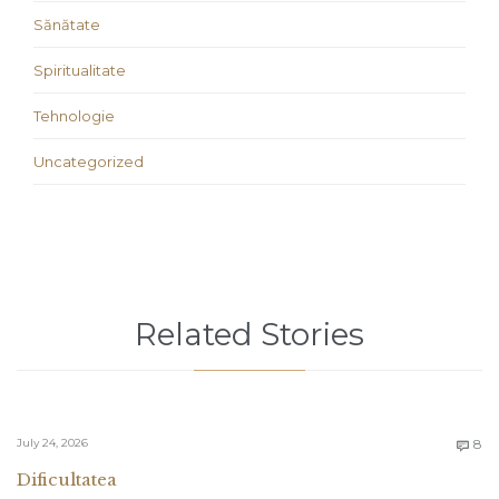
Sănătate
Spiritualitate
Tehnologie
Uncategorized
Related Stories
C
July 24, 2026
8

Dificultatea