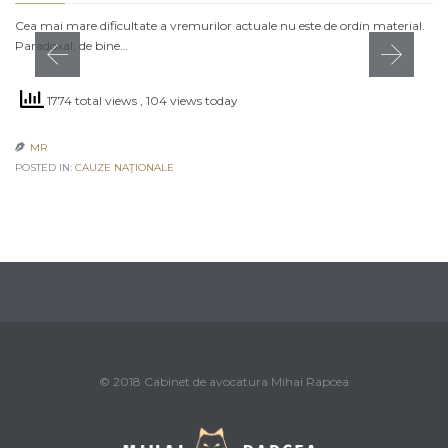
Cea mai mare dificultate a vremurilor actuale nu este de ordin material.
Paradoxal, de bine…
1774 total views
, 104 views today
MR

POSTED IN:
CAUZE NAŢIONALE
© 2018 Cabinet de avocatura Mihai Rapcea