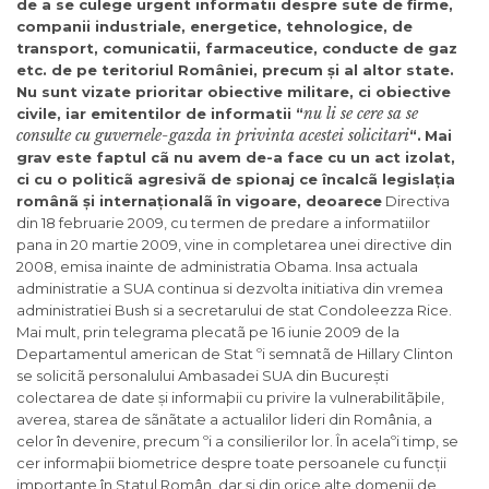
de a se culege urgent informatii despre sute de firme,
companii industriale, energetice, tehnologice,
de
transport, comunicatii, farmaceutice, conducte de gaz
etc. de pe teritoriul României, precum
ș
i al altor state.
Nu sunt vizate prioritar obiective militare, ci obiective
nu li se cere sa se
civile, iar emitentilor de informatii “
consulte cu guvernele-gazda in privinta acestei solicitari
“.
Mai
grav este faptul cã nu avem de-a face cu un act izolat,
ci cu o politicã agresivã de spionaj ce încalcã legisla
ț
ia
rom
â
n
ã
ș
i interna
ț
ional
ã
î
n vigoare, deoarece
Directiva
din 18 februarie 2009, cu termen de predare a informatiilor
pana in 20 martie 2009, vine in completarea unei directive din
2008, emisa inainte de administratia Obama. Insa actuala
administratie a SUA continua si dezvolta initiativa din vremea
administratiei Bush si a secretarului de stat Condoleezza Rice.
Mai mult, prin telegrama plecatã pe 16 iunie 2009 de la
Departamentul american de Stat ºi semnatã de Hillary Clinton
se solicitã personalului Ambasadei SUA din București
colectarea de date și informaþii cu privire la vulnerabilitãþile,
averea, starea de sãnãtate a actualilor lideri din România, a
celor în devenire, precum ºi a consilierilor lor. În acelaºi timp, se
cer informaþii biometrice despre toate persoanele cu funcții
importante în Statul Român, dar și din orice alte domenii de