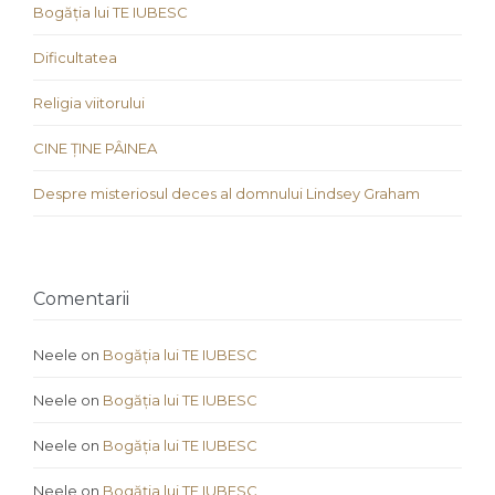
Bogăția lui TE IUBESC
Dificultatea
Religia viitorului
CINE ȚINE PÂINEA
Despre misteriosul deces al domnului Lindsey Graham
Comentarii
Neele
on
Bogăția lui TE IUBESC
Neele
on
Bogăția lui TE IUBESC
Neele
on
Bogăția lui TE IUBESC
Neele
on
Bogăția lui TE IUBESC