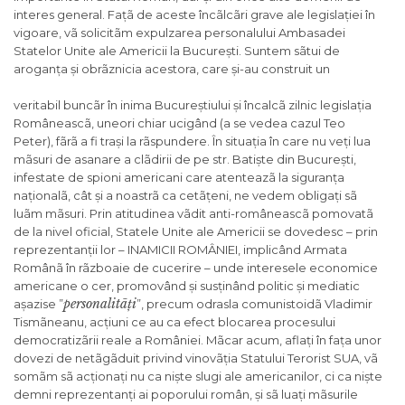
interes general. Fațã de aceste încãlcãri grave ale legislației în
vigoare, vã solicitãm expulzarea personalului Ambasadei
Statelor Unite ale Americii la București. Suntem sãtui de
aroganța și obrãznicia acestora, care și-au construit un
veritabil buncãr în inima Bucureștiului și încalcã zilnic legislația
Româneascã, uneori chiar ucigând (a se vedea cazul Teo
Peter), fãrã a fi trași la rãspundere. În situația în care nu veți lua
mãsuri de asanare a clãdirii de pe str. Batiște din București,
infestate de spioni americani care atenteazã la siguranța
naționalã, cât și a noastrã ca cetãțeni, ne vedem obligați sã
luãm mãsuri. Prin atitudinea vãdit anti-româneascã pomovatã
de la nivel oficial, Statele Unite ale Americii se dovedesc – prin
reprezentanții lor – INAMICII ROMÂNIEI, implicând Armata
Românã în rãzboaie de cucerire – unde interesele economice
americane o cer, promovând și susținând politic și mediatic
personalitã
ț
i
așazise ”
”, precum odrasla comunistoidã Vladimir
Tismãneanu, acțiuni ce au ca efect blocarea procesului
democratizãrii reale a României. Mãcar acum, aflați în fața unor
dovezi de netãgãduit privind vinovãția Statului Terorist SUA, vã
somãm sã acționați nu ca niște slugi ale americanilor, ci ca niște
demni reprezentanți ai poporului român, și sã luați mãsurile