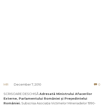
Co
MR
December 7, 2010
0

SCRISOARE DESCHISÃ
Adresatã Ministrului Afacerilor
Externe, Parlamentului României
ș
i Pre
ș
edintelui
Rom
â
niei.
Subscrisa Asociația Victimelor Mineriadelor 1990-