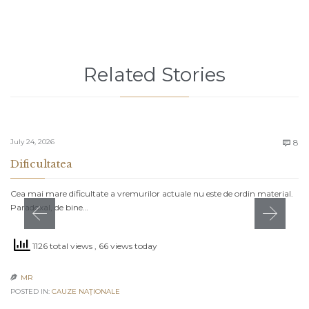
Related Stories
C
July 24, 2026
8

Dificultatea
Cea mai mare dificultate a vremurilor actuale nu este de ordin material.
Paradoxal, de bine…
1126 total views
, 66 views today
MR

POSTED IN:
CAUZE NAŢIONALE