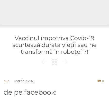
Vaccinul impotriva Covid-19
scurtează durata vieții sau ne
transformă în roboței ?!



Co
MR
March 7, 2021
0

de pe facebook: