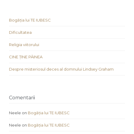
Bogăția lui TE IUBESC
Dificultatea
Religia viitorului
CINE ȚINE PÂINEA
Despre misteriosul deces al domnului Lindsey Graham
Comentarii
Neele
on
Bogăția lui TE IUBESC
Neele
on
Bogăția lui TE IUBESC