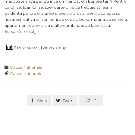
mai poate sfida pentru inca un mandat din fruntea tarii? Pentru
ca Ghise, Ioan Ghise, stie foarte bine ca trebuie sa iesi in
evidenta pentru o ora, fie si pentru prostii, pentru ca apoi sa
huzuresti cativa anisori buni pe o leafa buna, masina de serviciu,
apartament de serviciu si alte combinatii de la serviciu.
Sursa:
Curentul
]]>
2 total views
, 1 views today
Category

Cauze Naţionale
Tags

Cauze Nationale

Share

Tweet

+1