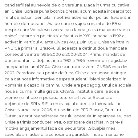
cand sefii sai au nevoie de o diversiune. Daca in urma cu cativa
ani Ghise lucra sa puna botnita presei, acum acesta incearca tot
felul de actiuni penibila impotriva adversarilor politici. Evident, in
numele democratiei. Aia pe care o slujea si inainte de 89 si
despre care Voiculescu zicea ca o facea „ca sa manance si el o
paine“. Intrarea in politica si-a facut-o in 1991 iar pana in 1992 a
activat in Partidul Alianta Civica (PAC). Din 1998, Ghise va intra in
PNL. Ca primar al Brasovului, aceasta a detinut doua mandate
consecutive intre 1996-2000 si 2000-2004. Primul mandat de
parlamentar l-a deþinut intre 1992 si 1996, revenind in legislativ
incepand cu anul 2004. Ghise a intrat in vizorul CNSAS inca din
2002. Paradoxal sau poate de frica, Ghise a recunoscut singur
ca a dat note informative despre studenti libieni scolarizaþi in
Romania si cazaþi la caminul unde era pedagog. Unul de scoala
noua si cu mai multe grade. CNSAS, institutie care la acea
vreme nu intrase in posesia tuturor arhivelor Securitaþii
deþinute de SRI si SIE, a emis iniþial o decizie favorabila lui
Ghise. Numai ca in 2006, presedintele PER Brasov, Dumitru
Butan, a cerut reanalizarea cazului acestuia. In apararea sa, Ioan
Ghise a trimis conducerii PNL o scrisoare deschisa, in care-si
motiva angajamentul faþa de Securitate. „Situaþia mea
speciala am adus-o la cunostinþa partidului inca din ianuarie