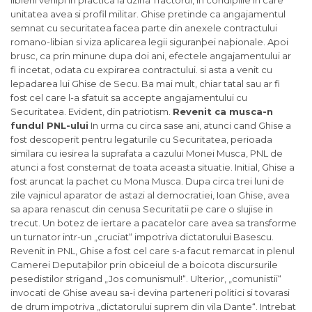
libieni veniþi in practica la uzina Tractorul, in condiþiile in care
unitatea avea si profil militar. Ghise pretinde ca angajamentul
semnat cu securi­tatea facea parte din anexele contractului
romano-libian si viza aplicarea legii sigu­ranþei naþionale. Apoi
brusc, ca prin minune dupa doi ani, efectele angaja­mentului ar
fi incetat, odata cu expirarea contractului. si asta a venit cu
lepadarea lui Ghise de Secu. Ba mai mult, chiar tatal sau ar fi
fost cel care l-a sfatuit sa accepte angajamentului cu
Securitatea. Evident, din patriotism.
Revenit ca musca-n
fundul PNL-ului
In urma cu circa sase ani, atunci cand Ghise a
fost descoperit pentru legaturile cu Securitatea, perioada
similara cu iesirea la suprafata a cazului Monei Musca, PNL de
atunci a fost consternat de toata aceasta situatie. Initial, Ghise a
fost aruncat la pachet cu Mona Musca. Dupa circa trei luni de
zile vajnicul aparator de astazi al democratiei, Ioan Ghise, avea
sa apara renascut din cenusa Securitatii pe care o slujise in
trecut. Un botez de iertare a pacatelor care avea sa transforme
un turnator intr-un „cruciat“ impotriva dictatorului Basescu.
Revenit in PNL, Ghise a fost cel care s-a facut remarcat in plenul
Camerei Deputaþilor prin obiceiul de a boicota discursurile
pesedistilor strigand „Jos comunismul!“. Ulterior, „comunistii“
invocati de Ghise aveau sa-i devina parteneri politici si tovarasi
de drum impotriva „dictatorului suprem din vila Dante“. Intrebat