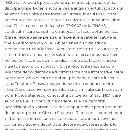
1992, inainte de a fi propus pentru prima funcþie publica“, se
disculpa Ghise. Butan a scos la iveala angajamentul dat actualul
senator Ioan Ghise catre fosta Securitate, in anul 1983. Toata
povestea avea sa iasa la iveala cu cativa ani in urma. Intre timp,
Ioan Ghise a primit certificatul nr. 79/2002 de la CNSAS,
certificat in care se sustine ca acesta n-a facut politie politica.
Ghise recunoaste pentru a fi pe jumatate iertat
Pe la
finele verii toride din 2006, Ghise venea cu o delatiune
incendiara: a turnat la fosta Securitate. Pentru a-si cauta singur
circumstante atenuante, el sustinea atunci ca totusi nu a facut
poliþie politica si ca opinia publica trebuie sa faca distincþia
intre turnatori si colaboratori. Ghise recunostea atunci cu o
lejeritate debordanta ca a furnizat sapte note informative catre
Securitate, de o durata de doi ani, perioada in care a lucrat la
uzina Tractorul Brasov, ocupandu-se de un contract pentru
Libia. O scuza convenabila similara cu a amicului sau brasovean
Sorin Rosca Stanescu, cunoscut si ca „Deleanu“ sau „H15“, care
se ocupa si el la inceputurile carierei sale de „teroristii
palestinieni“ din Romania. Numai scopuri nobile pentru oameni
de onoare, precum Ghise si Stanescu. Turnatorul acoperit apoi
in liberal sustinea cu tarie ca cele sapte note informative nu
conþineau altceva decat date despre activitatea studentilor