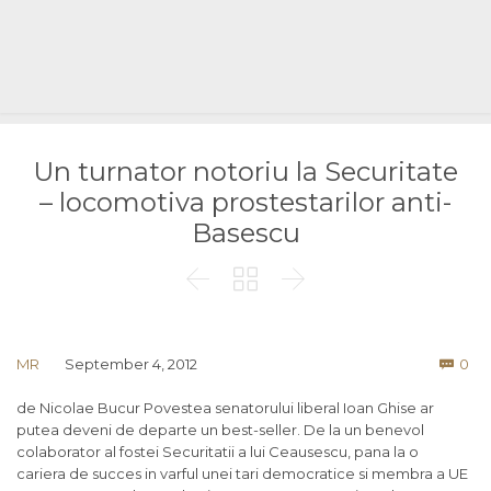
Un turnator notoriu la Securitate
– locomotiva prostestarilor anti-
Basescu



Co
MR
September 4, 2012
0

de Nicolae Bucur Povestea senatorului liberal Ioan Ghise ar
putea deveni de departe un best-seller. De la un benevol
colaborator al fostei Securitatii a lui Ceausescu, pana la o
cariera de succes in varful unei tari democratice si membra a UE