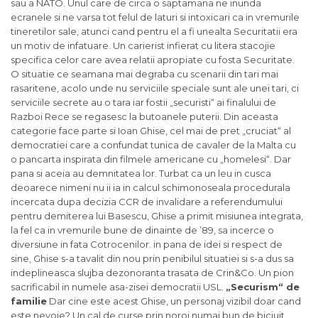
sau a NATO. Unul care de circa o saptamana ne inunda
ecranele si ne varsa tot felul de laturi si intoxicari ca in vremurile
tineretilor sale, atunci cand pentru el a fi unealta Securitatii era
un motiv de infatuare. Un carierist infierat cu litera stacojie
specifica celor care avea relatii apropiate cu fosta Securitate.
O situatie ce seamana mai degraba cu scenarii din tari mai
rasaritene, acolo unde nu serviciile speciale sunt ale unei tari, ci
serviciile secrete au o tara iar fostii „securisti“ ai finalului de
Razboi Rece se regasesc la butoanele puterii. Din aceasta
categorie face parte si Ioan Ghise, cel mai de pret „cruciat“ al
democratiei care a confundat tunica de cavaler de la Malta cu
o pancarta inspirata din filmele americane cu „homelesi“. Dar
pana si aceia au demnitatea lor. Turbat ca un leu in cusca
deoarece nimeni nu ii ia in calcul schimonoseala procedurala
incercata dupa decizia CCR de invalidare a referendumului
pentru demiterea lui Basescu, Ghise a primit misiunea integrata,
la fel ca in vremurile bune de dinainte de ’89, sa incerce o
diversiune in fata Cotrocenilor. in pana de idei si respect de
sine, Ghise s-a tavalit din nou prin penibilul situatiei si s-a dus sa
indeplineasca slujba dezonoranta trasata de Crin&Co. Un pion
sacrificabil in numele asa-zisei democratii USL.
„Securism“ de
familie
Dar cine este acest Ghise, un personaj vizibil doar cand
este nevoie? Un cal de curse prin noroi numai bun de biciuit