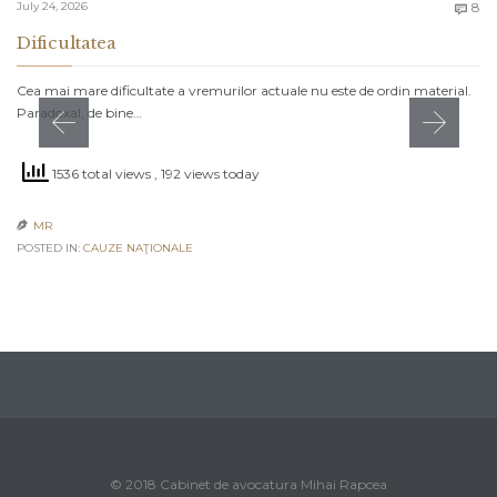
C
July 24, 2026
8

Dificultatea
Cea mai mare dificultate a vremurilor actuale nu este de ordin material.
Paradoxal, de bine…
1536 total views
, 192 views today
MR

POSTED IN:
CAUZE NAŢIONALE
© 2018 Cabinet de avocatura Mihai Rapcea