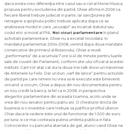
daca exista vreo diferenþa intre cazul sau si cel al Monei Musca,
propusa pentru excluderea din partid, Ghise afirma in 2006 ca
fiecare liberal trebuie judecat in parte, iar sancþiunea de
retragere a sprijinului politic trebuie aplicata dupa ce se
analizeaza modul in care „acuzaþii“ au incalcat statutul sau
codul etic si moral al PNL.
Noi visuri parlamentare
In planul
activitatii parlamentare, Ghise nu a excelat niciodata. In
mandatul parlamentar 2004-2008, venind dupa doua mandate
consecutive de primarul al Brasovului, Ghise a reusit
„performanta“ de a acumula 7 ore si 41 de minute pentru luarile
sale de cuvant din Parlament, conform site-ului oficial al acestei
institutii. Cam tot atat cat sta la doua-trei talk show-uri transmise
de Antenele lui Felix. Dar un bun „varf de lance“ pentru actiunile
de partid pe care nimeni nu vrea sa le execute este binevenit
oricand. si oricum, Ghise a depus din nou documentatia pentru
un nou credit la banca, la fel ca in 2008, in perspectiva
alegerilor parlamentare din aceasta toamna, acolo unde se
vrea din nou senator pentru patru ani. O chestiune stricta de
business si o investitie care trebuie sa justifice profitul ulterior.
Chiar daca la vedere este unul de functionar de 1.000 de euro
pe luna. si ce mai conteaza putina umilinta publica in fata
Cotrocenilor cu pancarta atarnata de gat, atunci cand Ghise ne