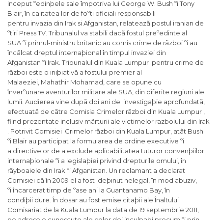
inceput ºedinþele sale împotriva lui George W. Bush ºi Tony
Blair, în calitatea lor de foºti oficiali responsabili
pentru invazia din Irak si Afganistan, relateazã postul iranian de
ºtiri Press TV. Tribunalul va stabili dacã fostul preºedinte al
SUA ºi primul-ministru britanic au comis crime de rãzboi ºi au
încãlcat dreptul internaþional în timpul invaziei din
Afganistan ºi Irak. Tribunalul din Kuala Lumpur pentru crime de
rãzboi este o iniþiativã a fostului premier al
Malaeziei, Mahathir Mohamad, care se opune cu
înverºunare aventurilor militare ale SUA, din diferite regiuni ale
lumii. Audierea vine dupã doi ani de investigaþie aprofundatã,
efectuatã de cãtre Comisia Crimelor rãzboi din Kuala Lumpur ,
fiind prezentate inclusiv mãrturii ale victimelor razboiului din Irak
. Potrivit Comisiei Crimelor rãzboi din Kuala Lumpur, atât Bush
ºi Blair au participat la formularea de ordine executive ºi
a directivelor de a exclude aplicabilitatea tuturor convenþiilor
internaþionale ºi a legislaþiei privind drepturile omului, în
rãyboaiele din Irak ºi Afganistan. Un reclamant a declarat
Comisiei cã în 2009 el a fost deþinut nelegal, în mod abuziv,
ºi încarcerat timp de ºase ani la Guantanamo Bay, în
condiþii dure. În dosar au fost emise citaþii ale Înaltului
Comisariat de la Kuala Lumpur la data de 19 septembrie 2011,
pe adresele cunoscute ale celor doi inculpaþi precum ºi prin