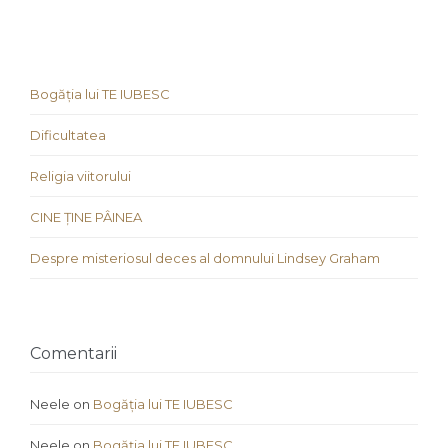
Bogăția lui TE IUBESC
Dificultatea
Religia viitorului
CINE ȚINE PÂINEA
Despre misteriosul deces al domnului Lindsey Graham
Comentarii
Neele
on
Bogăția lui TE IUBESC
Neele
on
Bogăția lui TE IUBESC