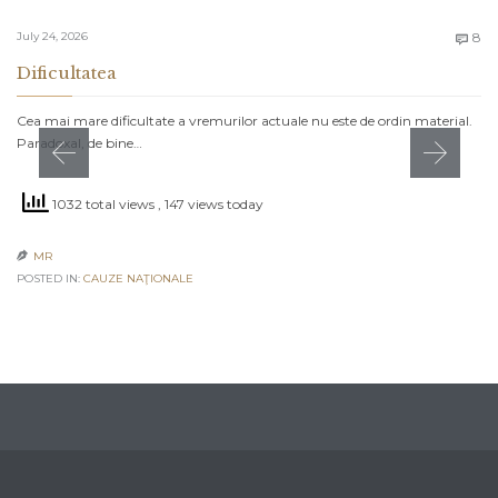
C
July 24, 2026
8

Dificultatea
Cea mai mare dificultate a vremurilor actuale nu este de ordin material.
Paradoxal, de bine…
1032 total views
, 147 views today
MR

POSTED IN:
CAUZE NAŢIONALE