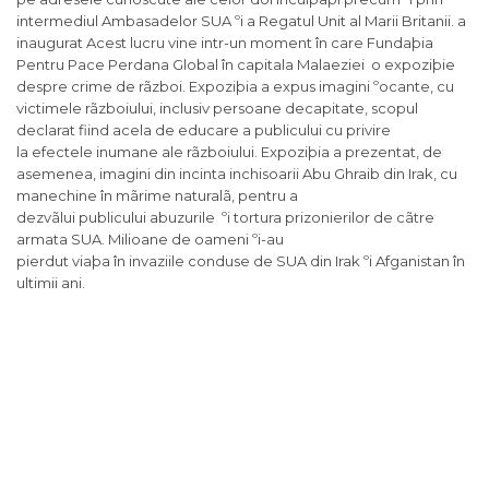
intermediul Ambasadelor SUA ºi a Regatul Unit al Marii Britanii. a
inaugurat Acest lucru vine intr-un moment în care Fundaþia
Pentru Pace Perdana Global în capitala Malaeziei o expoziþie
despre crime de rãzboi. Expoziþia a expus imagini ºocante, cu
victimele rãzboiului, inclusiv persoane decapitate, scopul
declarat fiind acela de educare a publicului cu privire
la efectele inumane ale rãzboiului. Expoziþia a prezentat, de
asemenea, imagini din incinta inchisoarii Abu Ghraib din Irak, cu
manechine în mãrime naturalã, pentru a
dezvãlui publicului abuzurile ºi tortura prizonierilor de cãtre
armata SUA. Milioane de oameni ºi-au
pierdut viaþa în invaziile conduse de SUA din Irak ºi Afganistan în
ultimii ani.