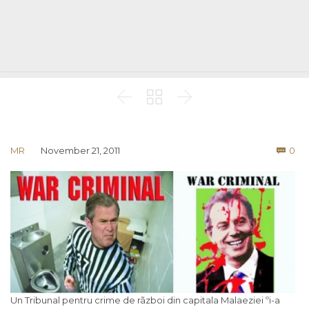



Co
MR
November 21, 2011
0

Un Tribunal pentru crime de rãzboi din capitala Malaeziei ºi-a