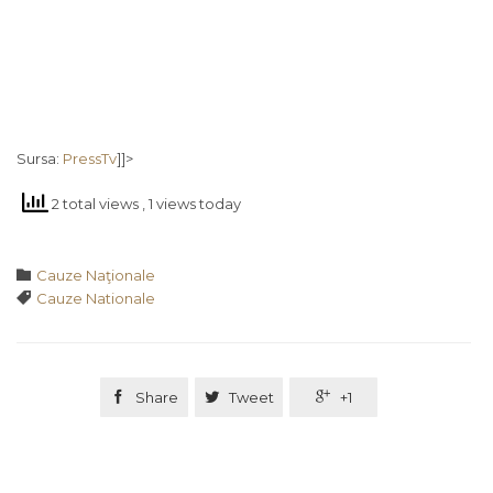
Sursa:
PressTv
]]>
2 total views
, 1 views today
Category

Cauze Naţionale
Tags

Cauze Nationale

Share

Tweet

+1