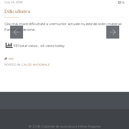
C
July 24, 2026
8

Dificultatea
Cea mai mare dificultate a vremurilor actuale nu este de ordin material.
Paradoxal, de bine…
931 total views
, 46 views today
MR

POSTED IN:
CAUZE NAŢIONALE
© 2018 Cabinet de avocatura Mihai Rapcea