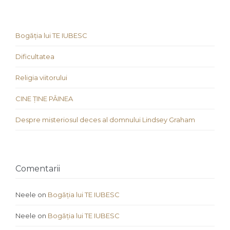
Bogăția lui TE IUBESC
Dificultatea
Religia viitorului
CINE ȚINE PÂINEA
Despre misteriosul deces al domnului Lindsey Graham
Comentarii
Neele
on
Bogăția lui TE IUBESC
Neele
on
Bogăția lui TE IUBESC