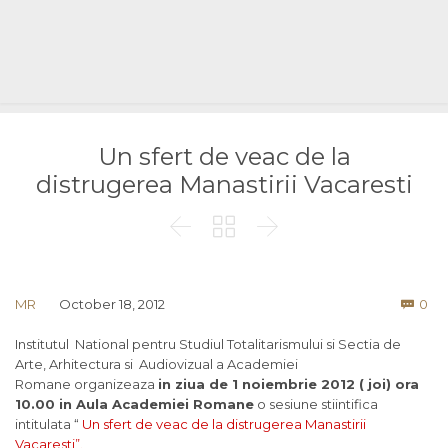
Un sfert de veac de la
distrugerea Manastirii Vacaresti



Co
MR
October 18, 2012
0

Institutul National pentru Studiul Totalitarismului si Sectia de
Arte, Arhitectura si Audiovizual a Academiei
Romane organizeaza
in ziua de 1 noiembrie 2012 ( joi) ora
10.00 in Aula Academiei Romane
o sesiune stiintifica
intitulata “
Un sfert de veac de la distrugerea Manastirii
Vacaresti”.