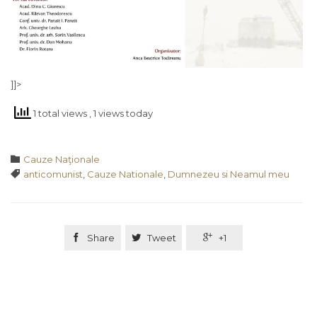
]]>
1 total views
, 1 views today
Category

Cauze Naţionale
Tags

anticomunist
,
Cauze Nationale
,
Dumnezeu si Neamul meu

Share

Tweet

+1