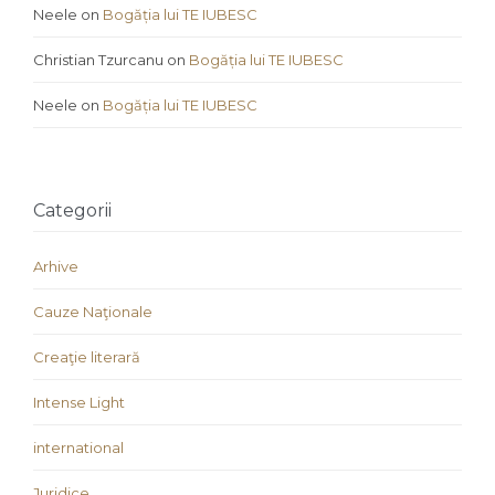
Neele
on
Bogăția lui TE IUBESC
Christian Tzurcanu
on
Bogăția lui TE IUBESC
Neele
on
Bogăția lui TE IUBESC
Categorii
Arhive
Cauze Naţionale
Creaţie literară
Intense Light
international
Juridice