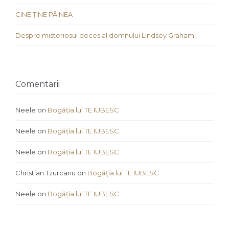
CINE ȚINE PÂINEA
Despre misteriosul deces al domnului Lindsey Graham
Comentarii
Neele
on
Bogăția lui TE IUBESC
Neele
on
Bogăția lui TE IUBESC
Neele
on
Bogăția lui TE IUBESC
Christian Tzurcanu
on
Bogăția lui TE IUBESC
Neele
on
Bogăția lui TE IUBESC