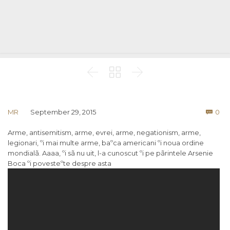



Co
MR
September 29, 2015
0

Arme, antisemitism, arme, evrei, arme, negationism, arme,
legionari, ºi mai multe arme, baºca americani ºi noua ordine
mondialã. Aaaa, ºi sã nu uit, l-a cunoscut ºi pe pãrintele Arsenie
Boca ºi povesteºte despre asta