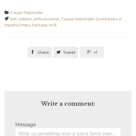
Category

Cauze Naţionale
Tags

Anti-sistem
,
anticomunist
,
Cauze Nationale
,
Dumnezeu si
Neamul meu
,
haioase
,
M.R.

Share

Tweet

+1
Write a comment:
Message