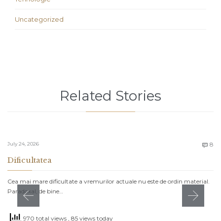
Uncategorized
Related Stories
C
July 24, 2026
8

Dificultatea
Cea mai mare dificultate a vremurilor actuale nu este de ordin material.
Paradoxal, de bine…
970 total views
, 85 views today