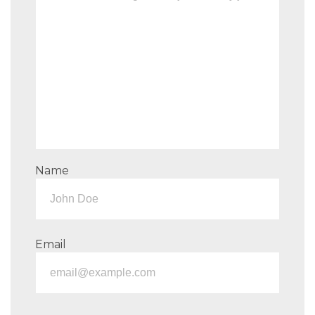
Name
Email