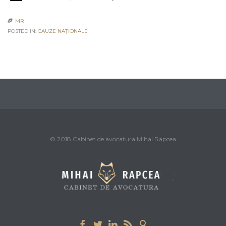
MR

POSTED IN:
CAUZE NAŢIONALE
© 2018 Cabinet de avocatura Mihai Rapcea




