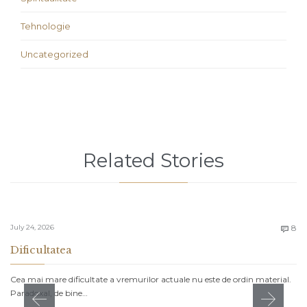
Tehnologie
Uncategorized
Related Stories
C
July 24, 2026
8

Dificultatea
Cea mai mare dificultate a vremurilor actuale nu este de ordin material.
Paradoxal, de bine…