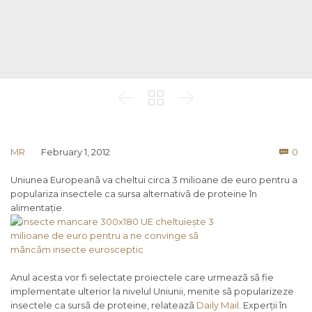



Co
MR
February 1, 2012
0

Uniunea Europeanã va cheltui circa 3 milioane de euro pentru a
populariza insectele ca sursa alternativã de proteine în
alimentație.
Anul acesta vor fi selectate proiectele care urmeazã sã fie
implementate ulterior la nivelul Uniunii, menite sã popularizeze
insectele ca sursã de proteine, relateazã
Daily Mail
. Experții în