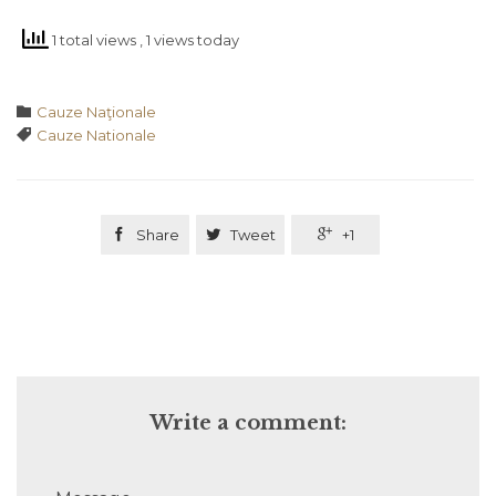
1 total views
, 1 views today
Category

Cauze Naţionale
Tags

Cauze Nationale

Share

Tweet

+1
Write a comment: