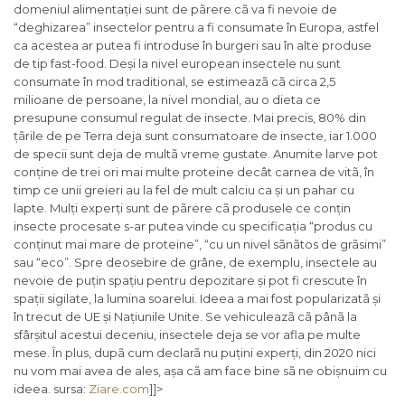
domeniul alimentației sunt de pãrere cã va fi nevoie de
“deghizarea” insectelor pentru a fi consumate în Europa, astfel
ca acestea ar putea fi introduse în burgeri sau în alte produse
de tip fast-food. Deși la nivel european insectele nu sunt
consumate în mod traditional, se estimeazã cã circa 2,5
milioane de persoane, la nivel mondial, au o dieta ce
presupune consumul regulat de insecte. Mai precis, 80% din
țãrile de pe Terra deja sunt consumatoare de insecte, iar 1.000
de specii sunt deja de multã vreme gustate. Anumite larve pot
conține de trei ori mai multe proteine decât carnea de vitã, în
timp ce unii greieri au la fel de mult calciu ca și un pahar cu
lapte. Mulți experți sunt de pãrere cã produsele ce conțin
insecte procesate s-ar putea vinde cu specificația “produs cu
conținut mai mare de proteine”, “cu un nivel sãnãtos de grãsimi”
sau “eco”. Spre deosebire de grâne, de exemplu, insectele au
nevoie de puțin spațiu pentru depozitare și pot fi crescute în
spații sigilate, la lumina soarelui. Ideea a mai fost popularizatã și
în trecut de UE și Națiunile Unite. Se vehiculeazã cã pânã la
sfârșitul acestui deceniu, insectele deja se vor afla pe multe
mese. În plus, dupã cum declarã nu puțini experți, din 2020 nici
nu vom mai avea de ales, așa cã am face bine sã ne obișnuim cu
ideea. sursa:
Ziare.com
]]>