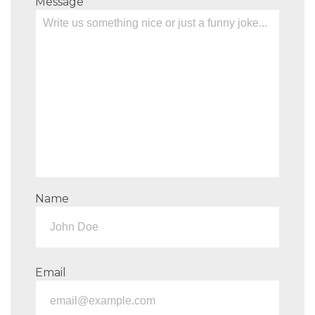
Message
Name
Email