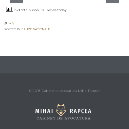
1321 total views
, 261 views today
MR

POSTED IN:
CAUZE NAŢIONALE
© 2018 Cabinet de avocatura Mihai Rapcea