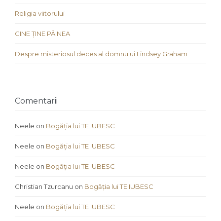
Religia viitorului
CINE ȚINE PÂINEA
Despre misteriosul deces al domnului Lindsey Graham
Comentarii
Neele
on
Bogăția lui TE IUBESC
Neele
on
Bogăția lui TE IUBESC
Neele
on
Bogăția lui TE IUBESC
Christian Tzurcanu
on
Bogăția lui TE IUBESC
Neele
on
Bogăția lui TE IUBESC