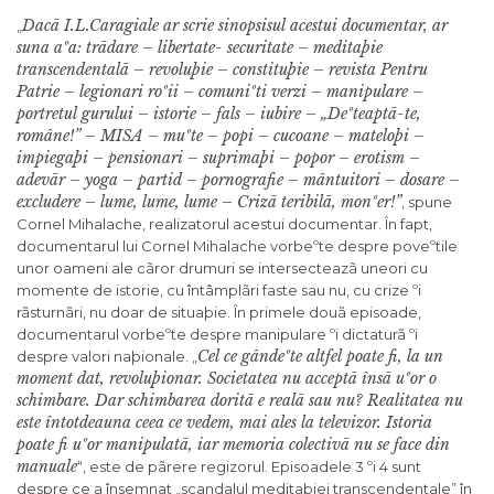
Dacã I.L.Caragiale ar scrie sinopsisul acestui documentar, ar
„
suna aºa: trãdare – libertate- securitate – meditaþie
transcendentalã – revoluþie – constituþie – revista Pentru
Patrie – legionari roºii – comuniºti verzi – manipulare –
portretul gurului – istorie – fals – iubire – „Deºteaptã-te,
române!” – MISA – muºte – popi – cucoane – mateloþi –
impiegaþi – pensionari – suprimaþi – popor – erotism –
adevãr – yoga – partid – pornografie – mântuitori – dosare –
excludere – lume, lume, lume – Crizã teribilã, monºer!”
, spune
Cornel Mihalache, realizatorul acestui documentar. În fapt,
documentarul lui Cornel Mihalache vorbeºte despre poveºtile
unor oameni ale cãror drumuri se intersecteazã uneori cu
momente de istorie, cu întâmplãri faste sau nu, cu crize ºi
rãsturnãri, nu doar de situaþie. În primele douã episoade,
documentarul vorbeºte despre manipulare ºi dictaturã ºi
Cel ce gândeºte altfel poate fi, la un
despre valori naþionale. „
moment dat, revoluþionar. Societatea nu acceptã însã uºor o
schimbare. Dar schimbarea doritã e realã sau nu? Realitatea nu
este întotdeauna ceea ce vedem, mai ales la televizor. Istoria
poate fi uºor manipulatã, iar memoria colectivã nu se face din
manuale
“, este de pãrere regizorul. Episoadele 3 ºi 4 sunt
despre ce a însemnat „scandalul meditaþiei transcendentale” în