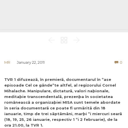



Co
MR
January 22, 2011
0

TVR 1 difuzeazã, în premierã, documentarul în ºase
episoade Cel ce gândeºte altfel, al regizorului Cornel
Mihalache. Manipulare, dictaturã, valori naþionale,
meditaþie transcendentalã, prezenþa în societatea
româneascã a organizaþiei MISA sunt temele abordate
în seria documentarã ce poate fi urmãritã din 18
ianuarie, timp de trei sãptãmâni, marþi ºi miercuri searã
(18, 19, 25, 26 ianuarie, respectiv 1 ºi 2 februarie), de la
ora 21.00, la TVR 1.