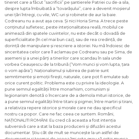
tineret care a fãcut ”sacrificii” pe șantierele Patriei cu de-a sila,
despre lupta îmbuibatã a ”tovarãșului”, care a devenit moșierul
unei țãri întregi, cu vile, WC-uri și robinete de aur la baie.
Codreanu nu a avut așa ceva. Și nici Horia Sima. A trece peste
conținutul sufletesc, peste inteționalitatea realã, mobilul ce
animeazã din spatele cuvintelor, nu este decât o dovadã de
superficialitate (în cel mai bun caz), sau de rea credințã, de
dorințã de manipulare și rescriere a istoriei. Nu mã îndoiesc de
sinceritatea celor care îl aclamau pe Codreanu sau pe Sima, de
asemeni și a unei pãrți a tinerilor care scandau în sala unde
vorbea Ceaușescu de la tribunã (”Vom munci și vom lupta, țara
o vom apãra”). Naționalismul și iubirea de patrie sunt
semntimente și emoții firești, naturale, care pot fi emulate sub
orice curent politic. Problema este cu privire la ideologie. A
pune semnul egalitãții între monarhism, comunism și
legionarism denotã o încercare de a demola mituri istorice, de
a pune semnul egalitãții între titani și pigmei, între martiri și tirani,
a relativiza repere istorice și morale care ne dau specificul
nostru ca popor. Care ne fac ceea ce suntem. Români,
NAȚIONALITI ROMÂNI. Eu cred cã aceasta a fost intenția
subversivã care a stat la baza producerii și difuzãrii acestui
documentar. Știu cât de mult se muncește la un astfel de
documentar și tocmai de aceea îmi este greu sã critic munca