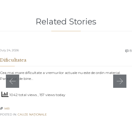
Related Stories
July 24, 2026
8

Dificultatea
Cea mai mare dificultate a vremurilor actuale nu este de ordin material.
Paradoxal, de bine…
1042 total views
, 157 views today
MR

POSTED IN:
CAUZE NAŢIONALE