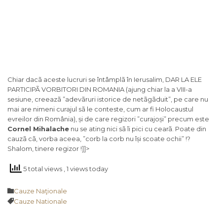
Chiar dacã aceste lucruri se întâmplã în Ierusalim, DAR LA ELE
PARTICIPÃ VORBITORI DIN ROMANIA (ajung chiar la a VIII-a
sesiune, creeazã ”adevãruri istorice de netãgãduit”, pe care nu
mai are nimeni curajul sã le conteste, cum ar fi Holocaustul
evreilor din România), și de care regizori ”curajoși” precum este
Cornel Mihalache
nu se ating nici sã îi pici cu cearã. Poate din
cauzã cã, vorba aceea, ”corb la corb nu își scoate ochii” !?
Shalom, tinere regizor !]]>
5 total views
, 1 views today
Category

Cauze Naţionale
Tags

Cauze Nationale