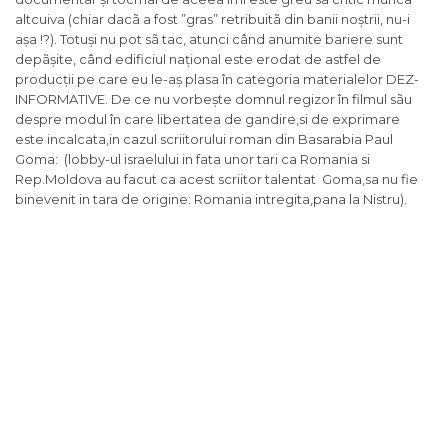
altcuiva (chiar dacã a fost ”gras” retribuitã din banii noștrii, nu-i
așa !?). Totuși nu pot sã tac, atunci când anumite bariere sunt
depãșite, când edificiul național este erodat de astfel de
producții pe care eu le-aș plasa în categoria materialelor DEZ-
INFORMATIVE. De ce nu vorbește domnul regizor în filmul sãu
despre modul în care libertatea de gandire,si de exprimare
este incalcata,in cazul scriitorului roman din Basarabia Paul
Goma: (lobby-ul israelului in fata unor tari ca Romania si
Rep.Moldova au facut ca acest scriitor talentat Goma,sa nu fie
binevenit in tara de origine: Romania intregita,pana la Nistru).