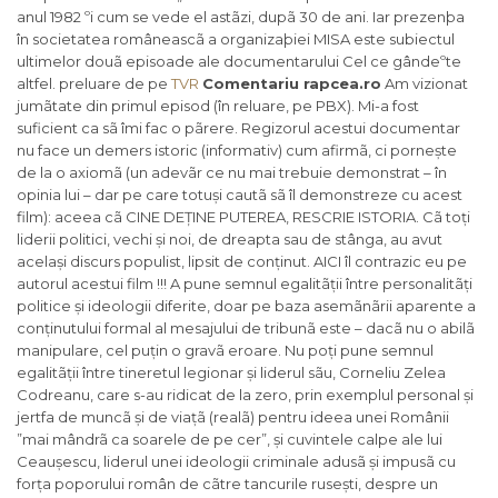
anul 1982 ºi cum se vede el astãzi, dupã 30 de ani. Iar prezenþa
în societatea româneascã a organizaþiei MISA este subiectul
ultimelor douã episoade ale documentarului Cel ce gândeºte
altfel. preluare de pe
TVR
Comentariu rapcea.ro
Am vizionat
jumãtate din primul episod (în reluare, pe PBX). Mi-a fost
suficient ca sã îmi fac o pãrere. Regizorul acestui documentar
nu face un demers istoric (informativ) cum afirmã, ci pornește
de la o axiomã (un adevãr ce nu mai trebuie demonstrat – în
opinia lui – dar pe care totuși cautã sã îl demonstreze cu acest
film): aceea cã CINE DEȚINE PUTEREA, RESCRIE ISTORIA. Cã toți
liderii politici, vechi și noi, de dreapta sau de stânga, au avut
același discurs populist, lipsit de conținut. AICI îl contrazic eu pe
autorul acestui film !!! A pune semnul egalitãții între personalitãți
politice și ideologii diferite, doar pe baza asemãnãrii aparente a
conținutului formal al mesajului de tribunã este – dacã nu o abilã
manipulare, cel puțin o gravã eroare. Nu poți pune semnul
egalitãții între tineretul legionar și liderul sãu, Corneliu Zelea
Codreanu, care s-au ridicat de la zero, prin exemplul personal și
jertfa de muncã și de viațã (realã) pentru ideea unei Românii
”mai mândrã ca soarele de pe cer”, și cuvintele calpe ale lui
Ceaușescu, liderul unei ideologii criminale adusã și impusã cu
forța poporului român de cãtre tancurile rusești, despre un