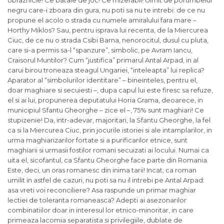
negru care-i zboara din gura, nu poti sa nu te intrebi: de ce nu
propune el acolo o strada cu numele amiralului fara mare –
Horthy Miklos? Sau, pentru isprava lui recenta, de la Miercurea
Ciuc, de ce nu o strada Csibi Barna, nenorocitul, dusul cu pluta,
care si-a permis sa-l “spanzure”, simbolic, pe Avram Iancu,
Craisorul Muntilor? Cum “justifica” primarul Antal Arpad, in al
carui birou troneaza steagul Ungariei, “inteleapta” lui replica?
Aparator al “simbolurilor identitare” – bineinteles, pentru el,
doar maghiare si secuiesti –, dupa capul lui este firesc sa refuze,
el si ai lui, propunerea deputatului Horia Grama, deoarece, in
municipiul Sfantu Gheorghe – zice el –, 75% sunt maghiari! Ce
stupizenie! Da, intr-adevar, majoritari, la Sfantu Gheorghe, la fel
ca si la Miercurea Ciuc, prin jocurile istoriei si ale intamplarilor, in
urma maghiarizarilor fortate si a purificarilor etnice, sunt
maghiarii si urmasii fostilor romani secuizati ai locului. Numai ca
uita el, sicofantul, ca Sfantu Gheorghe face parte din Romania.
Este, deci, un oras romanesc din inima tarii! Incat, ca roman
umilit in astfel de cazuri, nu poti sa nu il intrebi pe Antal Arpad:
asa vreti voi reconciliere? Asa raspunde un primar maghiar
lectiei de toleranta romaneasca? Adepti ai asezonarilor
combinatiilor doar in interesul lor etnico-minoritar, in care
primeaza lacomia separatista si privilegiile, dublate de