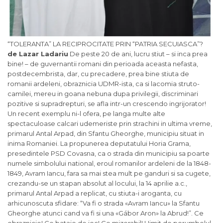
“TOLERANTA” LA RECIPROCITATE PRIN “PATRIA SECUIASCA”?
de Lazar Ladariu
De peste 20 de ani, lucru stiut – si inca prea
bine! – de guvernantii romani din perioada aceasta nefasta,
postdecembrista, dar, cu precadere, prea bine stiuta de
romanii ardeleni, obraznicia UDMR-ista, ca si lacomia struto-
camilei, mereu in goana nebuna dupa privilegii, discriminari
pozitive si supradrepturi, se afla intr-un crescendo ingrijorator!
Un recent exemplu ni-l ofera, pe langa multe alte
spectaculoase calcari udemeriste prin strachini in ultima vreme,
primarul Antal Arpad, din Sfantu Gheorghe, municipiu situat in
inima Romaniei. La propunerea deputatului Horia Grama,
presedintele PSD Covasna, ca o strada din municipiu sa poarte
numele simbolului national, eroul romanilor ardeleni de la 1848-
1849, Avram Iancu, fara sa mai stea mult pe ganduri si sa cugete,
crezandu-se un stapan absolut al locului, la 14 aprilie a.c.,
primarul Antal Arpad a replicat, cu stiuta-i aroganta, cu
arhicunoscuta sfidare: “Va fi o strada «Avram Iancu» la Sfantu
Gheorghe atunci cand va fi si una «Gábor Aron» la Abrud!”. Ce
obraznicie! Ce bataie de joc! Ce mizerabil! Uimit de porumbelul