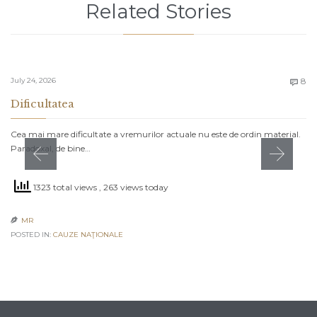
Related Stories
C
July 24, 2026
8

Dificultatea
Cea mai mare dificultate a vremurilor actuale nu este de ordin material.
Paradoxal, de bine…
1323 total views
, 263 views today
MR

POSTED IN:
CAUZE NAŢIONALE