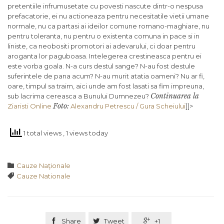
pretentiile infrumusetate cu povesti nascute dintr-o nespusa
prefacatorie, ei nu actioneaza pentru necesitatile vietii umane
normale, nu ca partasi ai ideilor comune romano-maghiare, nu
pentru toleranta, nu pentru o existenta comuna in pace si in
liniste, ca neobositi promotori ai adevarului, ci doar pentru
aroganta lor paguboasa. Intelegerea crestineasca pentru ei
este vorba goala. N-a curs destul sange? N-au fost destule
suferintele de pana acum? N-au murit atatia oameni? Nu ar fi,
oare, timpul sa traim, aici unde am fost lasati sa fim impreuna,
Continuarea la
sub lacrima cereasca a Bunului Dumnezeu?
Foto:
Ziaristi Online
Alexandru Petrescu / Gura Scheiului
]]>
1 total views
, 1 views today
Category

Cauze Naţionale
Tags

Cauze Nationale

Share

Tweet

+1