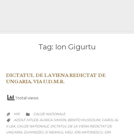
Tag:
Ion Gigurtu
DICTATUL DE LA VIENA REDICTAT DE
UNGARIA, VIA U.D.M.R.
1 total views
CATEGORY
MR
CAUZE NAŢIONALE


CATEGORY
ADOLF HITLER
AURICA SIMION
BENITO MUSSOLINI
CAROL AL
,
,
,

II-LEA
CAUZE NATIONALE
DICTATUL DE LA VIENA REDICTAT DE
,
,
UNGARIA
DUMNEZEU SI NEAMUL MEU
ION ANTONESCU
ION
,
,
,