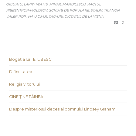
GIGURTU
LARRY WATTS
MIHAIL MANOILESCU
PACTUL
,
,
,
RIBBENTROP-MOLOTOV
SCHIMB DE POPULATIE
STALIN
TRIANON
,
,
,
,
VALER POP
VIA U.D.M.R. TAG-URI: DICTATUL DE LA VIENA
,
COMM
0

Bogăția lui TE IUBESC
Dificultatea
Religia viitorului
CINE ȚINE PÂINEA
Despre misteriosul deces al domnului Lindsey Graham