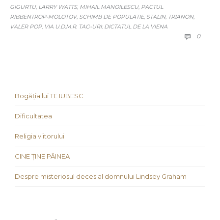
GIGURTU
LARRY WATTS
MIHAIL MANOILESCU
PACTUL
,
,
,
RIBBENTROP-MOLOTOV
SCHIMB DE POPULATIE
STALIN
TRIANON
,
,
,
,
VALER POP
VIA U.D.M.R. TAG-URI: DICTATUL DE LA VIENA
,
COMM
0

Bogăția lui TE IUBESC
Dificultatea
Religia viitorului
CINE ȚINE PÂINEA
Despre misteriosul deces al domnului Lindsey Graham