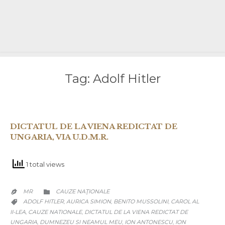
Tag:
Adolf Hitler
DICTATUL DE LA VIENA REDICTAT DE
UNGARIA, VIA U.D.M.R.
1 total views
CATEGORY
MR
CAUZE NAŢIONALE


CATEGORY
ADOLF HITLER
AURICA SIMION
BENITO MUSSOLINI
CAROL AL
,
,
,

II-LEA
CAUZE NATIONALE
DICTATUL DE LA VIENA REDICTAT DE
,
,
UNGARIA
DUMNEZEU SI NEAMUL MEU
ION ANTONESCU
ION
,
,
,