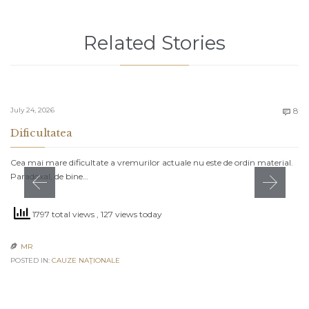
Related Stories
C
July 24, 2026
8

Dificultatea
Cea mai mare dificultate a vremurilor actuale nu este de ordin material.
Paradoxal, de bine…
1797 total views
, 127 views today
MR

POSTED IN:
CAUZE NAŢIONALE