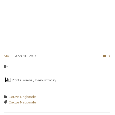
Co
MR
April 28, 2013
0

]]>
2 total views
, 1 views today
Category

Cauze Naţionale
Tags

Cauze Nationale