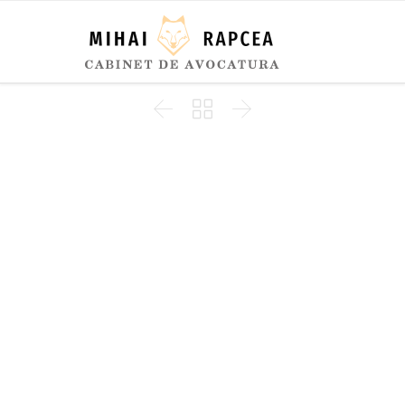


