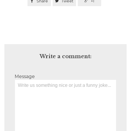

Share

Tweet

+1
Write a comment:
Message