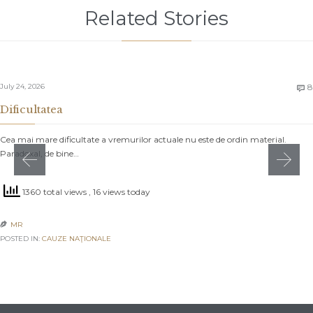
Related Stories
July 24, 2026
8

Dificultatea
Cea mai mare dificultate a vremurilor actuale nu este de ordin material.
Paradoxal, de bine…
1360 total views
, 16 views today
MR

POSTED IN:
CAUZE NAŢIONALE