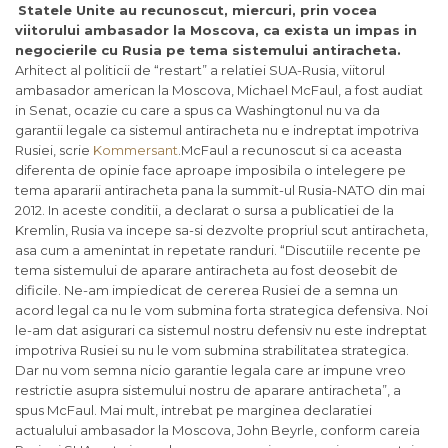
Statele Unite au recunoscut, miercuri, prin vocea
viitorului ambasador la Moscova, ca exista un impas in
negocierile cu Rusia pe tema sistemului antiracheta.
Arhitect al politicii de “restart” a relatiei SUA-Rusia, viitorul
ambasador american la Moscova, Michael McFaul, a fost audiat
in Senat, ocazie cu care a spus ca Washingtonul nu va da
garantii legale ca sistemul antiracheta nu e indreptat impotriva
Rusiei, scrie
Kommersant
.McFaul a recunoscut si ca aceasta
diferenta de opinie face aproape imposibila o intelegere pe
tema apararii antiracheta pana la summit-ul Rusia-NATO din mai
2012. In aceste conditii, a declarat o sursa a publicatiei de la
Kremlin, Rusia va incepe sa-si dezvolte propriul scut antiracheta,
asa cum a amenintat in repetate randuri. “Discutiile recente pe
tema sistemului de aparare antiracheta au fost deosebit de
dificile. Ne-am impiedicat de cererea Rusiei de a semna un
acord legal ca nu le vom submina forta strategica defensiva. Noi
le-am dat asigurari ca sistemul nostru defensiv nu este indreptat
impotriva Rusiei su nu le vom submina strabilitatea strategica.
Dar nu vom semna nicio garantie legala care ar impune vreo
restrictie asupra sistemului nostru de aparare antiracheta”, a
spus McFaul. Mai mult, intrebat pe marginea declaratiei
actualului ambasador la Moscova, John Beyrle, conform careia