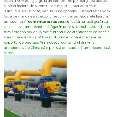
Rusia si SUA pot ajunge la un compromis pe marginea acestui
subiect inainte de summitul din mai 2012, McFaul a spus:
“Discutiile s-au blocat, deci nu sunt optimist. Suspectez ca vom
lucra pe marginea acestor chestiuni nu in urmatoarele luni ci in
urmatorii ani”.
comentariu rapcea.ro:
ca sã nu facã gurã rușii
sau chinezii, americanii au bãgat în prizã sistemul HAARP și le-au
trimis plocon rușilor un mic cutremur, ca atenționare cã dacã nu
stau în banca lor, îi pot lovi acolo unde îi doare mai tare, la
exportul de energie. Prin ricoșeu, cutremurul din Amur
atenționeazã și China cã e pe lista de “cadouri” americane: iatã
știrea