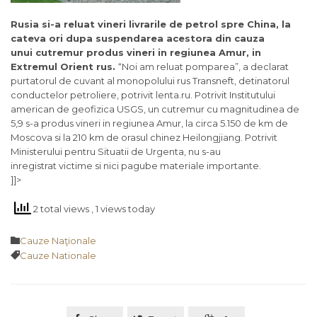
Rusia si-a reluat vineri livrarile de petrol spre China, la
cateva ori dupa suspendarea acestora din cauza
unui cutremur produs vineri in regiunea Amur, in
Extremul Orient rus.
“Noi am reluat pomparea”, a declarat
purtatorul de cuvant al monopolului rus Transneft, detinatorul
conductelor petroliere, potrivit lenta.ru. Potrivit Institutului
american de geofizica USGS, un cutremur cu magnitudinea de
5,9 s-a produs vineri in regiunea Amur, la circa 5.150 de km de
Moscova si la 210 km de orasul chinez Heilongjiang. Potrivit
Ministerului pentru Situatii de Urgenta, nu s-au
inregistrat victime si nici pagube materiale importante.
]]>
2 total views
, 1 views today
Category

Cauze Naţionale
Tags

Cauze Nationale