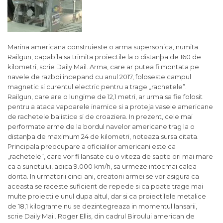
Marina americana construieste o arma supersonica, numita
Railgun, capabila sa trimita proiectile la o distanþa de 160 de
kilometri, scrie Daily Mail. Arma, care ar putea fi montata pe
navele de razboi incepand cu anul 2017, foloseste campul
magnetic si curentul electric pentru a trage „rachetele”.
Railgun, care are o lungime de 12,1 metri, ar urma sa fie folosit
pentru a ataca vapoarele inamice si a proteja vasele americane
de rachetele balistice si de croaziera. In prezent, cele mai
performate arme de la bordul navelor americane trag la o
distanþa de maximum 24 de kilometri, noteaza sursa citata.
Principala preocupare a oficialilor americani este ca
„rachetele”, care vor fi lansate cu o viteza de sapte ori mai mare
ca a sunetului, adica 9.000 km/h, sa urmeze intocmai calea
dorita. In urmatorii cinci ani, creatorii armei se vor asigura ca
aceasta se raceste suficient de repede si ca poate trage mai
multe proiectile unul dupa altul, dar si ca proiectilele metalice
de 18,1 kilograme nu se dezintegreaza in momentul lansarii,
scrie Daily Mail. Roger Ellis, din cadrul Biroului american de