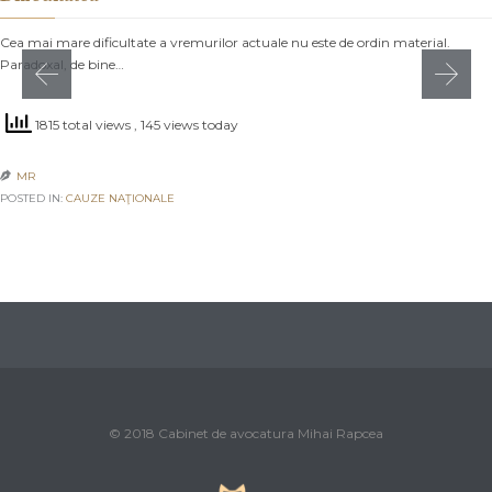
Cea mai mare dificultate a vremurilor actuale nu este de ordin material.
Paradoxal, de bine…
1815 total views
, 145 views today
MR

POSTED IN:
CAUZE NAŢIONALE
© 2018 Cabinet de avocatura Mihai Rapcea