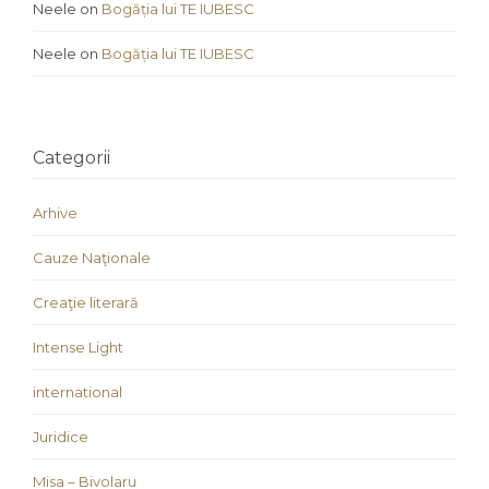
Neele
on
Bogăția lui TE IUBESC
Neele
on
Bogăția lui TE IUBESC
Categorii
Arhive
Cauze Naţionale
Creaţie literară
Intense Light
international
Juridice
Misa – Bivolaru