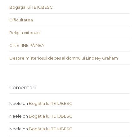
Bogăția lui TE IUBESC
Dificultatea
Religia viitorului
CINE ȚINE PÂINEA
Despre misteriosul deces al domnului Lindsey Graham
Comentarii
Neele
on
Bogăția lui TE IUBESC
Neele
on
Bogăția lui TE IUBESC
Neele
on
Bogăția lui TE IUBESC