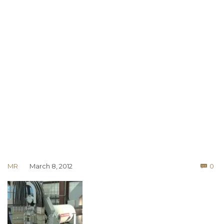
Co
MR
March 8, 2012
0
