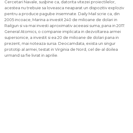
Cercetari Navale, susþine ca, datorita vitezei proiectilelor,
acestea nu trebuie sa loveasca neaparat un dispozitiv exploziv
pentru a produce pagube insemnate. Daily Mail scrie ca, din
2005 incoace, Marina a investit 240 de milioane de dolari in
Railgun si va mai investi aproximativ aceeasi suma, pana in 2017.
General Atomics, o companie implicata in dezvoltarea armei
supersonice, a investit si ea 20 de milioane de dolari pana in
prezent, mai noteaza sursa. Deocamdata, exista un singur
prototip al armei, testat in Virginia de Nord, cel de-al doilea
urmand sa fie livrat in aprilie.