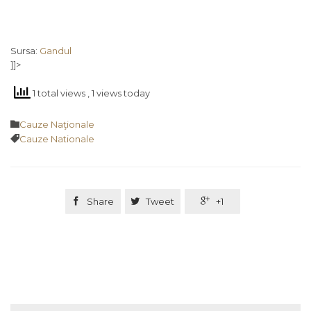
Sursa:
Gandul
]]>
1 total views
, 1 views today
Category

Cauze Naţionale
Tags

Cauze Nationale

Share

Tweet

+1