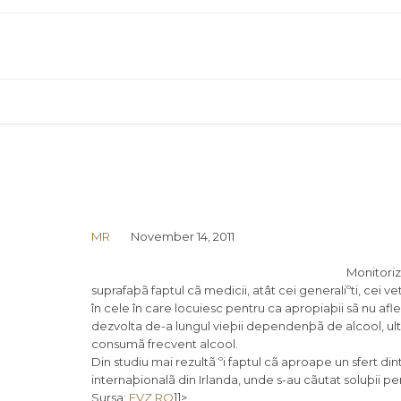
MR
November 14, 2011
Monitoriz
suprafaþã faptul cã medicii, atât cei generaliºti, cei ve
în cele în care locuiesc pentru ca apropiaþii sã nu af
dezvolta de-a lungul vieþii dependenþã de alcool, ult
consumã frecvent alcool.
Din studiu mai rezultã ºi faptul cã aproape un sfert di
internaþionalã din Irlanda, unde s-au cãutat soluþii pe
Sursa:
EVZ.RO
]]>