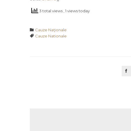
3 total views
, 1 views today
Category

Cauze Naţionale
Tags

Cauze Nationale
