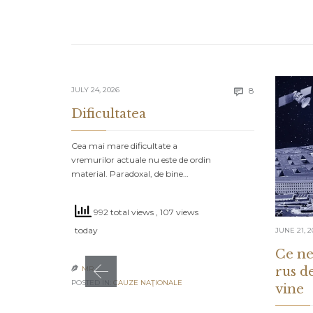
Comments
JULY 24, 2026
8

Dificultatea
Cea mai mare dificultate a
vremurilor actuale nu este de ordin
material. Paradoxal, de bine…
992 total views
, 107 views
today
JUNE 21, 2
Ce ne
rus d
MR

POSTED IN:
CAUZE NAŢIONALE
vine