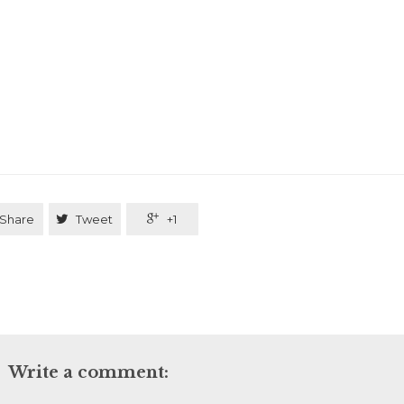
Share

Tweet

+1
Write a comment: