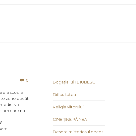
Comments
0

Bogăția lui TE IUBESC
re a scos la
Dificultatea
 alte zone decât
 medici va
Religia viitorului
un om care nu
CINE ȚINE PÂINEA
þã
oare.
Despre misteriosul deces