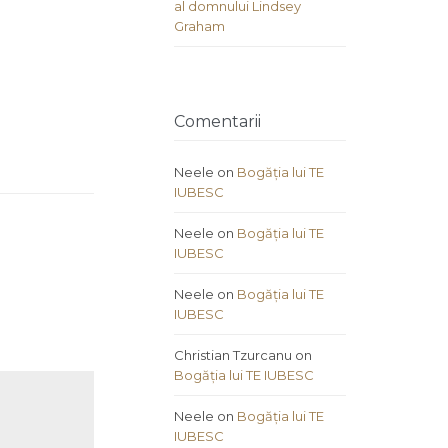
al domnului Lindsey
Graham
Comentarii
Neele
on
Bogăția lui TE
IUBESC
Neele
on
Bogăția lui TE
IUBESC
Neele
on
Bogăția lui TE
IUBESC
Christian Tzurcanu
on
Bogăția lui TE IUBESC
Neele
on
Bogăția lui TE
IUBESC