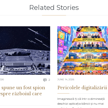
Related Stories
Comments
026
2
JUNE 14, 2026

 spune un fost spion
Pericolele digitalizării
espre războiul care
Imaginează-ți că într-o dimineață
deschizi aplicația băncii și nu mai