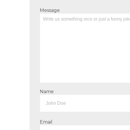
Message
Name
Email