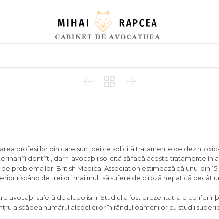
Skip
to
content



area profesiilor din care sunt cei ce solicitã tratamente de dezintoxica
terinari ºi dentiºti, dar ºi avocaþii solicitã sã facã aceste tratamente în
le de problema lor. British Medical Association estimeazã cã unul din 15
erior riscând de trei ori mai mult sã sufere de cirozã hepaticã decât 
ntre avocaþi suferã de alcoolism. Studiul a fost prezentat la o conferin
ntru a scãdea numãrul alcoolicilor în rândul oamenilor cu studii superi