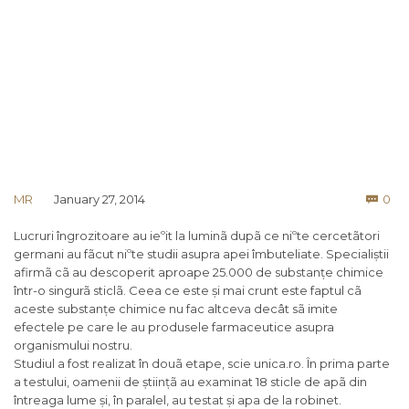
Co
MR
January 27, 2014
0

Lucruri îngrozitoare au ieºit la luminã dupã ce niºte cercetãtori
germani au fãcut niºte studii asupra apei îmbuteliate. Specialiștii
afirmã cã au descoperit aproape 25.000 de substanțe chimice
într-o singurã sticlã. Ceea ce este și mai crunt este faptul cã
aceste substanțe chimice nu fac altceva decât sã imite
efectele pe care le au produsele farmaceutice asupra
organismului nostru.
Studiul a fost realizat în douã etape, scie unica.ro. În prima parte
a testului, oamenii de științã au examinat 18 sticle de apã din
întreaga lume și, în paralel, au testat și apa de la robinet.