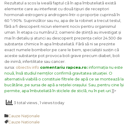
Rezultatul a scos la ivealã faptul cã în apa îmbuteliatã existã
elemente care au interferat cu douã tipuri de receptori
hormonali-estrogeni și androgeni-într-o proporție cuprinsã în
60 ºi 90%. Suprinzãtor sau nu, apa de la robinet a trecut testul,
fãrã a fi descoperit niciun element nociv pentru organismul
uman. În etapa cu numãrul 2, oamenii de științã au investigat și
mai în detaliu și atunci au descoperit prezența celor 24.500 de
substanțe chimice în apa îmbuteliatã. Fãrã sã ni se prezinte
exact numele bombelor pe care le bem, specialiștii susțin cã
aceste substanțe pot provoca boli grave precum diabet, boli
de inimã, infertilitate sau cancer.
sursa:
obiectiv.info
comentariu rapcea.ro:
informația nu este
nouã, însã studiul nemților confirmã gravitatea situației. O
alternativã viabilã o constituie filtrele de apã ce se monteazã la
bucãtãrie, pe sursa de apã a rețelei orașului. Sau, pentru cine își
permite, apa îmbuteliatã în sticlele de sticlã, nu în pet-uri.
]]>
3 total views
, 1 views today
Category

Cauze Naţionale
Tags

Cauze Nationale