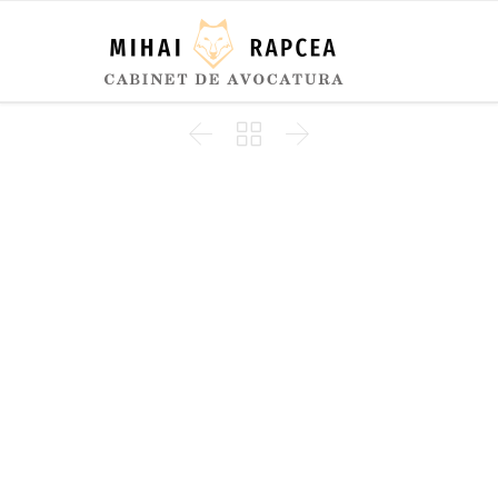


