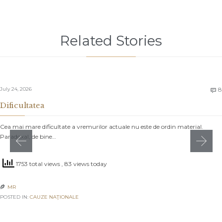
Related Stories
July 24, 2026
8

Dificultatea
Cea mai mare dificultate a vremurilor actuale nu este de ordin material.
Paradoxal, de bine…
1753 total views
, 83 views today
MR

POSTED IN:
CAUZE NAŢIONALE