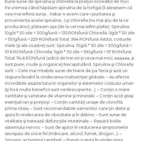
bune surse de spirulina şi chlorella la preţuri incredibil de mici.
Pe vremea când hăpăiam spirulina de la hofigal (îi alesesem că
cea mai ieftină sursa… habar n-avem care-i puritatea şi
provenienţa acelei spiruline…) şi chlorella (nu mai ştiu de la ce
producător), plăteam aşa (de la cel mai ieftin plafar): Spirulina:
10g/zi * 30 zile = 300g/lună = 135 RON/lună Chlorella: 5g/zi * 30 zile
= 150g/lună = 229 RON/lună Total: 364 RON/lună Astăzi, costurile
mele (şi ale voastre) sunt: Spirulina: 10g/zi * 30 zile = 300g/lună =
57,6 RON/lună Chlorella: 5g/zi * 30 zile = 150g/lună = 57 RON/lună
Total: 114,6 RON/lună (adică de trei ori şi ceva mai mici; aaaaaa, şi
sunt pure, crude şi organice) Recapitulând, Spirulina şi Chlorella
sunt: – Cele mai mirabile surse de hrană de pa Terra şi sunt un
răspuns fezabil la vindecarea malnutriţiei globale; – Au efecte
incredibile asupra tuturor organelor şi sistemelor corpului uman
(şi încă multe beneficii sunt nedescoperite…); – Conţin o mare
cantitate şi varietate de vitamine şi minerale; – Conţin acizi graşi
esenţiali rari şi preţioşi; – Conţin cantităţi uriaşe de clorofilă
prima-ntaia; – Sunt recomandabile oamenilor care ţin diete şi
ajuta în vindecarea de obezitate şi în slăbire; – Sunt surse de
vitalitate şi tratează disfuncţiile intestinale; – Repară bolile
sistemului nervos; – Sunt de ajutor în reducerea simptomelor
sevrajului de orice fel (mâncare, alcool, fumat, droguri…); –
Sporesc activismul cerebral; – Previn şi ajuta în vindecarea