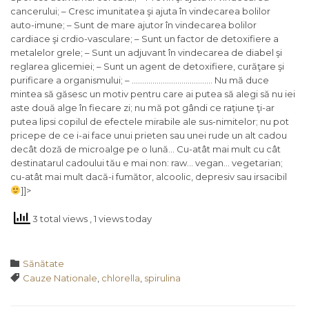
cancerului; – Cresc imunitatea şi ajuta în vindecarea bolilor
auto-imune; – Sunt de mare ajutor în vindecarea bolilor
cardiace şi crdio-vasculare; – Sunt un factor de detoxifiere a
metalelor grele; – Sunt un adjuvant în vindecarea de diabel şi
reglarea glicemiei; – Sunt un agent de detoxifiere, curăţare şi
purificare a organismului; – ………………………………… Nu mă duce
mintea să găsesc un motiv pentru care ai putea să alegi să nu iei
aste două alge în fiecare zi; nu mă pot gândi ce raţiune ţi-ar
putea lipsi copilul de efectele mirabile ale sus-nimitelor; nu pot
pricepe de ce i-ai face unui prieten sau unei rude un alt cadou
decât doză de microalge pe o lună… Cu-atât mai mult cu cât
destinatarul cadoului tău e mai non: raw… vegan… vegetarian;
cu-atât mai mult dacă-i fumător, alcoolic, depresiv sau irsacibil
]]>
3 total views
, 1 views today
Category

Sănătate
Tags

Cauze Nationale
,
chlorella
,
spirulina