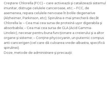
Creştere Chlorella (FCC) – care activează şi catalizează sistemul
imunitar, distruge celulele canceroase, etc; – FCC, de
asemenea, repara celulele nervoase în bolile degenarive
(Alzheimer, Parkinson, etc); Spirulina e mai şmecheră decât
Chlorella la: – Cea mai cea sursa de proteină uşor digerabila şi
absorbabila; – Cea mai cea sursa de GLA (Acid Gamma-
Linoleic), necesar pentru buna funcţionare a creierului şi a altor
organe şi sisteme; – Conţine phycocyanin, un puternic compus
anti-cancerigen (cel care dă culoarea vrede-albastra, specifică
spirulinei).
Doze, metode de administrare şi precauţii: