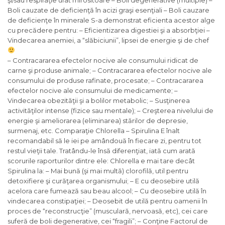
şi/sau respiraţie urât mirositoare – Boli degenerative (multiple) –
Boli cauzate de deficienţă în acizi graşi esenţiali – Boli cauzare
de deficienţe în minerale S-a demonstrat eficienta acestor alge
cu precădere pentru: – Eficientizarea digestiei şi a absorbţiei –
Vindecarea anemiei, a “slăbiciunii”, lipsei de energie şi de chef
– Contracararea efectelor nocive ale consumului ridicat de
carne şi produse animale; – Contracararea efectelor nocive ale
consumului de produse rafinate, procesate; – Contracararea
efectelor nocive ale consumului de medicamente; –
Vindecarea obezităţii şi a bolilor metabolic; – Susţinerea
activităţilor intense (fizice sau mentale); – Creşterea nivelului de
energie şi ameliorarea (eliminarea) stărilor de depresie,
surmenaj, etc. Comparaţie Chlorella – Spirulina E înalt
recomandabil să le iei pe amândouă în fiecare zi, pentru tot
restul vieţii tale. Tratându-le însă diferenţiat, iată cum arată
scorurile raporturilor dintre ele: Chlorella e mai tare decât
Spirulina la: – Mai bună (şi mai multă) clorofilă, util pentru
detoxifiere şi curăţarea organismului; – E cu deosebire utilă
acelora care fumează sau beau alcool; – Cu deosebire utilă în
vindecarea constipaţiei; – Deosebit de utilă pentru oamenii în
proces de “reconstrucţie” (musculară, nervoasă, etc), cei care
suferă de boli degenerative, cei “fragili”; – Conţine Factorul de