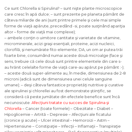
Ce sunt Chlorella si Spirulina? – sunt nişte plante microscopice
care cresc în apă dulce; – sunt prezente pe planeta pământ de
câteva miliarde de ani (sunt printre primele şi cele mai simple
forme de viaţă apărute, precedând -si, poate susţinând apariţia
altor – forme de viaţă mai complexe);
– ambele conţin o uimitore cantitate şi varietate de vitamine,
microminerale, acizi graşi esenţiali, proteine, acizi nucleici,
clorofilă, şi nenumărate fito-elemente; DA, un om ar putea trăi
foarte bine, consumând numai aceste două microalge (face şi
sens, trebuie că cele două sunt printre elementele din care s-
au hrănit celelalte forme de viaţă care-au apărut pe pământ :-);
– aceste două super-alimente au, în medie, dimensiunea de 2-8
microni (adică sunt de dimensiunea unei celule sanguine
umane); – deşi câteva fantastice proprietăţi nutritive şi curative
ale spirulinei şi chlorellei au fost demonstrate ştiinţific, se
consideră că peste jumătate din efectele benefice sunt încă
necunoscute.
Afecţiuni tratate cu succes de Spirulina şi
Chlorella
– Cancer (toate formele) – Obezitate – Diabet –
Hipoglicemie – Artrită – Depresie – Afecţiuni ale ficatului
(cronice şi acute) – Ulcer intestinal – Hemoroizi – Astm –
Hipertensiune – Constipaţie – Infecţii – Inflamaţii – Transpiraţie