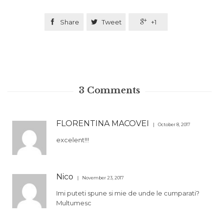

Share

Tweet

+1
3
Comments
FLORENTINA MACOVEI
October 8, 2017
excelent!!!
Nico
November 23, 2017
Imi puteti spune si mie de unde le cumparati?
Multumesc