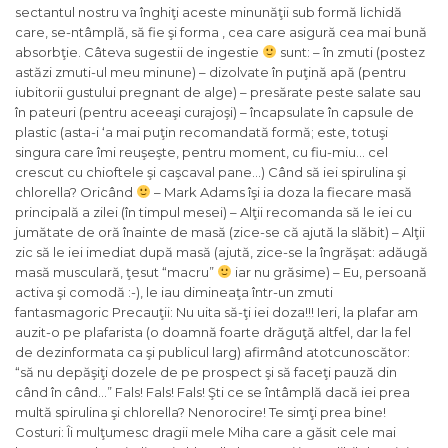
sectantul nostru va înghiţi aceste minunăţii sub formă lichidă
care, se-ntâmplă, să fie şi forma , cea care asigură cea mai bună
absorbţie. Câteva sugestii de ingestie
sunt: – în zmuti (postez
astăzi zmuti-ul meu minune) – dizolvate în puţină apă (pentru
iubitorii gustului pregnant de alge) – presărate peste salate sau
în pateuri (pentru aceeaşi curajoşi) – încapsulate în capsule de
plastic (asta-i ‘a mai puţin recomandată formă; este, totuşi
singura care îmi reuşeşte, pentru moment, cu fiu-miu… cel
crescut cu chioftele şi caşcaval pane…) Când să iei spirulina şi
chlorella? Oricând
– Mark Adams îşi ia doza la fiecare masă
principală a zilei (în timpul mesei) – Alţii recomanda să le iei cu
jumătate de oră înainte de masă (zice-se că ajută la slăbit) – Alţii
zic să le iei imediat după masă (ajută, zice-se la îngrăşat: adăugă
masă musculară, ţesut “macru”
iar nu grăsime) – Eu, persoană
activa şi comodă :-), le iau dimineaţa într-un zmuti
fantasmagoric Precauţii: Nu uita să-ţi iei doza!!! Ieri, la plafar am
auzit-o pe plafarista (o doamnă foarte drăguţă altfel, dar la fel
de dezinformata ca şi publicul larg) afirmând atotcunoscător:
“să nu depăşiţi dozele de pe prospect şi să faceţi pauză din
când în când…” Fals! Fals! Fals! Şti ce se întâmplă dacă iei prea
multă spirulina şi chlorella? Nenorocire! Te simţi prea bine!
Costuri: Îi mulţumesc dragii mele Miha care a găsit cele mai