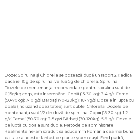
Doze: Spirulina şi Chlorella se dozează după un raport 2:1: adică
dacă iei 10g de spirulina, vei lua 5g de chlorella. Spirulina:
Dozele de mentenanţa recomandate pentru spirulina sunt de
0,15g/kg corp, asta însemnând: Copiii (15-30 kg): 3-4 g/zi Femei
(50-70kg): 7-10 g/zi Bărbaţi (70-120kg): 10-17g/zi Dozele în lupta cu
boala (incluzând obezitatea) sunt duble; Chlorella: Dozele de
mentenanţa sunt 1/2 din doză de spirulina: Copiii (15-30 kg): 1-2
g/zi Femei (50-70kg): 3-5 g/zi Bărbaţi (70-120kg): 5-9 g/zi Dozele
de luptă cu boala sunt duble. Metode de administrare:
Realmente ne-am străduit să aducem în România cea mai bună
calitate a acestor fantastice plante şi am reuşit! Fiind pudră,