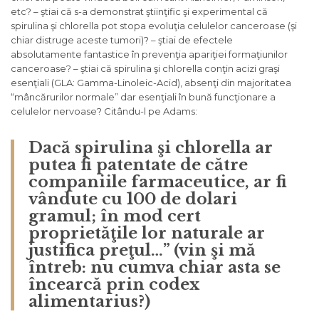
etc? – ştiai că s-a demonstrat ştiinţific şi experimental că
spirulina şi chlorella pot stopa evoluţia celulelor canceroase (şi
chiar distruge aceste tumori)? – ştiai de efectele
absolutamente fantastice în prevenţia apariţiei formaţiunilor
canceroase? – ştiai că spirulina şi chlorella conţin acizi graşi
esenţiali (GLA: Gamma-Linoleic-Acid), absenţi din majoritatea
“mâncărurilor normale” dar esenţiali în bună funcţionare a
celulelor nervoase? Citându-l pe Adams:
Dacă spirulina şi chlorella ar
putea fi patentate de către
companiile farmaceutice, ar fi
vândute cu 100 de dolari
gramul; în mod cert
proprietăţile lor naturale ar
justifica preţul…” (vin şi mă
întreb: nu cumva chiar asta se
încearcă prin codex
alimentarius?)