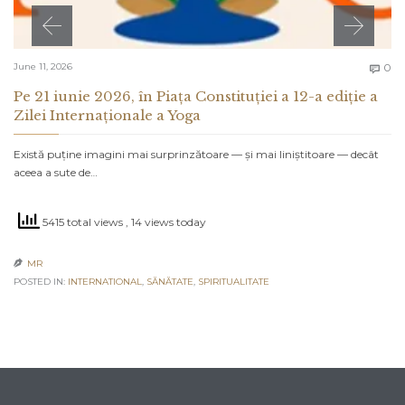
C
June 11, 2026
0

Pe 21 iunie 2026, în Piața Constituției a 12-a ediție a
Zilei Internaționale a Yoga
Există puține imagini mai surprinzătoare — și mai liniștitoare — decât
aceea a sute de…
5415 total views
, 14 views today
MR

POSTED IN:
INTERNATIONAL
,
SĂNĂTATE
,
SPIRITUALITATE