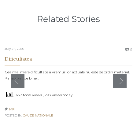
Related Stories
C
July 24, 2026
8

Dificultatea
Cea mai mare dificultate a vremurilor actuale nu este de ordin material.
Paradoxal, de bine…
1637 total views
, 293 views today
MR

POSTED IN:
CAUZE NAŢIONALE