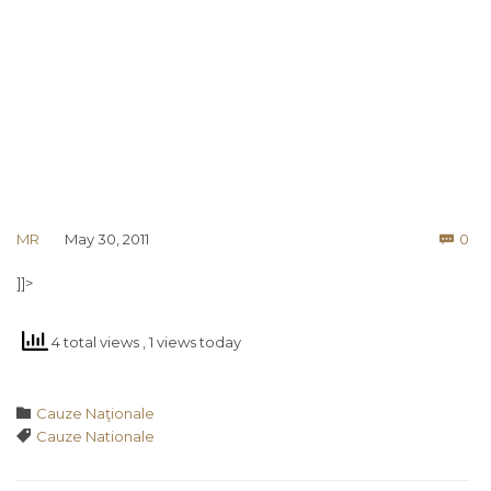
Co
MR
May 30, 2011
0

]]>
4 total views
, 1 views today
Category

Cauze Naţionale
Tags

Cauze Nationale