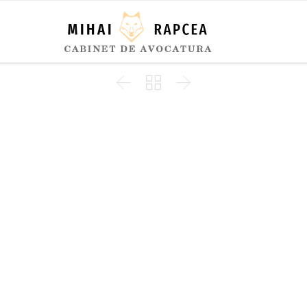


