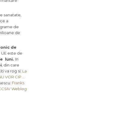
 finantare
de sanatate,
ice a
rograme de
milioane de
ronic de
ri UE este de
e luni.
In
i
, din care
iti va rog si:
La
NU VOR CIP …
sescu:
Franks
CCSIV Weblog