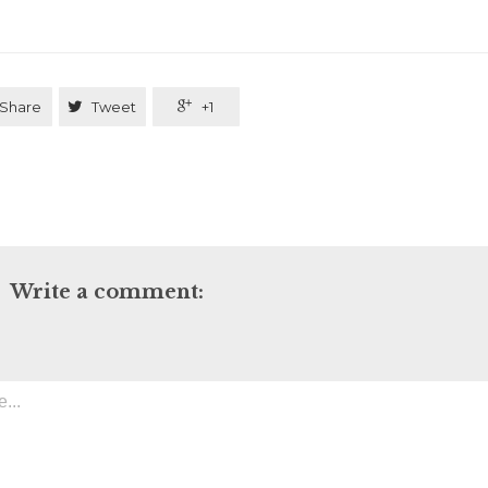
Share

Tweet

+1
Write a comment: