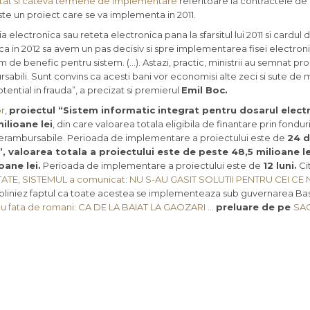
tat si cateva termene de implementare
referitoare la contractele de
ste un proiect care se va implementa in 2011.
 electronica sau reteta electronica pana la sfarsitul lui 2011 si cardul 
a in 2012 sa avem un pas decisiv si spre implementarea fisei electron
m de benefic pentru sistem. (…). Astazi, practic, ministrii au semnat p
bili. Sunt convins ca acesti bani vor economisi alte zeci si sute de 
tential in frauda”, a precizat si premierul
Emil Boc.
or
,
proiectul “Sistem informatic integrat pentru dosarul elect
ilioane lei
, din care valoarea totala eligibila de finantare prin fondu
ei nerambursabile. Perioada de implementare a proiectului este de
24 d
”
,
valoarea totala a proiectului este de peste 48,5 milioane le
oane lei.
Perioada de implementare a proiectului este de
12 luni.
Cit
E, SISTEMUL a comunicat: NU S-AU GASIT SOLUTII PENTRU CEI CE 
ubliniez faptul ca toate acestea se implementeaza sub guvernarea Ba
u fata de romani: CA DE LA BAIAT LA GAOZARI …
preluare de pe
SA