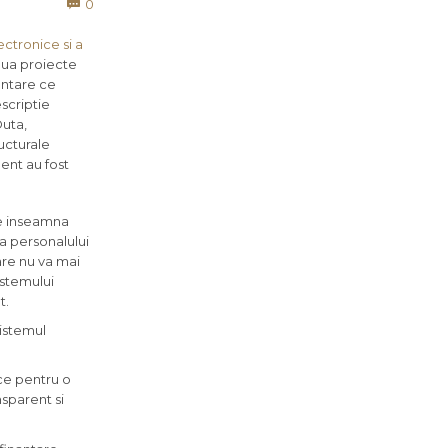
Comments
0

ctronice si a
oua proiecte
antare ce
scriptie
Duta,
ucturale
ent au fost
ce inseamna
 a personalului
are nu va mai
istemului
t.
sistemul
ce pentru o
sparent si