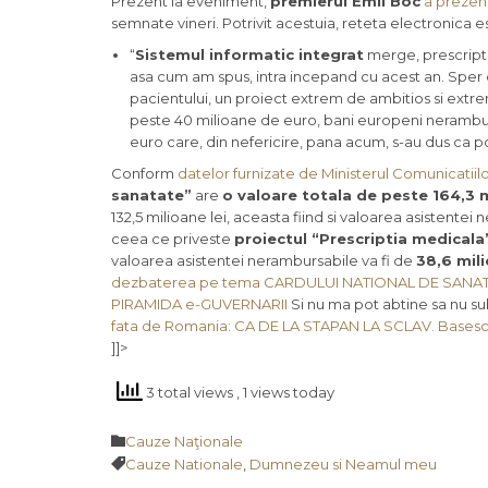
Prezent la eveniment,
premierul Emil Boc
a prezen
semnate vineri. Potrivit acestuia, reteta electronica e
“
Sistemul informatic integrat
merge, prescriptia
asa cum am spus, intra incepand cu acest an. Sper c
pacientului, un proiect extrem de ambitios si extre
peste 40 milioane de euro, bani europeni nerambursa
euro care, din nefericire, pana acum, s-au dus ca po
Conform
datelor furnizate de Ministerul Comunicatiil
sanatate”
are
o
valoare totala de peste 164,3 m
132,5 milioane lei, aceasta fiind si valoarea asistent
ceea ce priveste
proiectul “Prescriptia medicala
valoarea asistentei nerambursabile va fi de
38,6 mili
dezbaterea pe tema CARDULUI NATIONAL DE SANATAT
PIRAMIDA e-GUVERNARII
Si nu ma pot abtine sa nu s
fata de Romania: CA DE LA STAPAN LA SCLAV. Basesc
]]>
3 total views
, 1 views today
Category

Cauze Naţionale
Tags

Cauze Nationale
,
Dumnezeu si Neamul meu