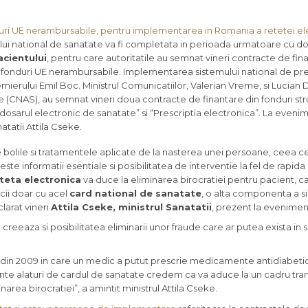
uri UE nerambursabile, pentru implementarea in Romania a retetei ele
lui national de sanatate va fi completata in perioada urmatoare cu d
acientului
, pentru care autoritatile au semnat vineri contracte de fin
fonduri UE nerambursabile. Implementarea sistemului national de pre
premierului Emil Boc. Ministrul Comunicatiilor, Valerian Vreme, si Lucian 
 (CNAS), au semnat vineri doua contracte de finantare din fonduri str
dosarul electronic de sanatate” si “Prescriptia electronica”. La evenim
atatii Attila Cseke.
 bolile si tratamentele aplicate de la nasterea unei persoane, ceea 
ste informatii esentiale si posibilitatea de interventie la fel de rapida
teta electronica
va duce la eliminarea birocratiei pentru pacient, c
acii doar cu acel
card national de sanatate
, o alta componenta a s
larat vineri
Attila Cseke, ministrul Sanatatii
, prezent la evenimen
reeaza si posibilitatea eliminarii unor fraude care ar putea exista in 
 din 2009 in care un medic a putut prescrie medicamente antidiabeti
e alaturi de cardul de sanatate credem ca va aduce la un cadru tran
narea birocratiei”, a amintit ministrul Attila Cseke.