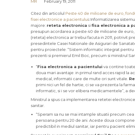
MR
February 19, 2011
Citez din articolul
Peste 40 de milioane de euro, fond
fisei electronice a pacientului
:
Informatizarea sistemu
majore:
reteta electronica
si
fisa electronica a p
presupun acordarea a peste 40 de milioane de euro, 
(reteta) electronica ar trebui facuta in 2011, potrivit 
presedintele Casei Nationale de Asigurari de Sanatate
pentru proiectele: “Sistem informatic integrat pentru 
prezenti si premierul Emil Boc, precum si ministrul San
“
Fisa electronica a pacientului
va contine toate
doua mari avantaje: in primul rand acces rapid la ace
medical, informatii care de multe ori sunt vitale.
Re
primi nici un fel de hartie, ci se va prezenta la farm
informatic, si i se vor elibera medicamentele”, a dec
Ministrul a spus ca implementarea retetei electronice c
sanitar.
“Speram sa nu se mai intample situatii precum cea
persoana pentru 20 de ani. Aceste doua component
predictibil in mediul sanitar, iar pentru pacient elimi