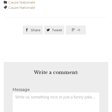
Category

Cauze Naţionale
Tags

Cauze Nationale

Share

Tweet

+1
Write a comment:
Message