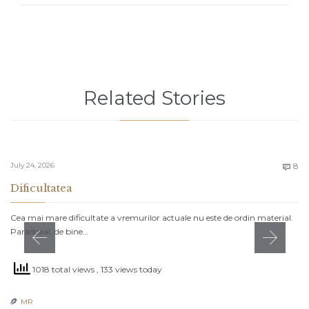
Related Stories
C
July 24, 2026
8

Dificultatea
Cea mai mare dificultate a vremurilor actuale nu este de ordin material.
Paradoxal, de bine…
1018 total views
, 133 views today
MR
