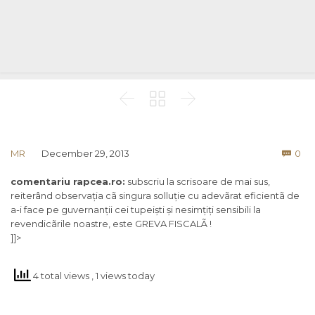



Co
MR
December 29, 2013
0

comentariu rapcea.ro:
subscriu la scrisoare de mai sus,
reiterând observația cã singura solluție cu adevãrat eficientã de
a-i face pe guvernanții cei tupeiști și nesimțiți sensibili la
revendicãrile noastre, este GREVA FISCALÃ !
]]>
4 total views
, 1 views today