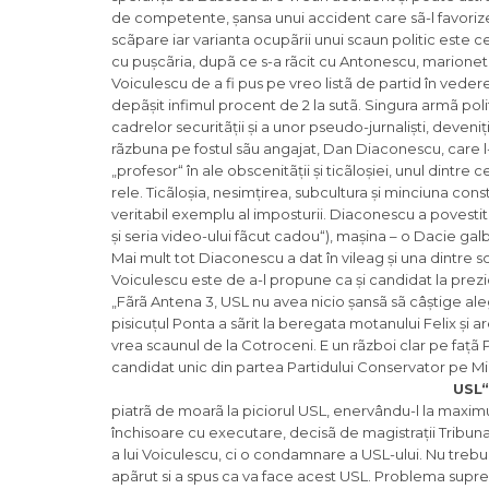
de competente, șansa unui accident care sã-l favorize
scãpare iar varianta ocupãrii unui scaun politic este
cu pușcãria, dupã ce s-a rãcit cu Antonescu, marione
Voiculescu de a fi pus pe vreo listã de partid în veder
depãșit infimul procent de 2 la sutã. Singura armã poli
cadrelor securitãții și a unor pseudo-jurnaliști, deveniți
rãzbuna pe fostul sãu angajat, Dan Diaconescu, care l-a
„profesor“ în ale obscenitãții și ticãloșiei, unul dintre
rele. Ticãloșia, nesimțirea, subcultura și minciuna cons
veritabil exemplu al imposturii. Diaconescu a povestit în
și seria video-ului fãcut cadou“), mașina – o Dacie gal
Mai mult tot Diaconescu a dat în vileag și una dintre 
Voiculescu este de a-l propune ca și candidat la prez
„Fãrã Antena 3, USL nu avea nicio șansã sã câștige alege
pisicuțul Ponta a sãrit la beregata motanului Felix și 
vrea scaunul de la Cotroceni. E un rãzboi clar pe fațã 
candidat unic din partea Partidului Conservator pe 
USL“
piatrã de moarã la piciorul USL, enervându-l la maxi
închisoare cu executare, decisã de magistrații Tribun
a lui Voiculescu, ci o condamnare a USL-ului. Nu trebu
apãrut si a spus ca va face acest USL. Problema suprem