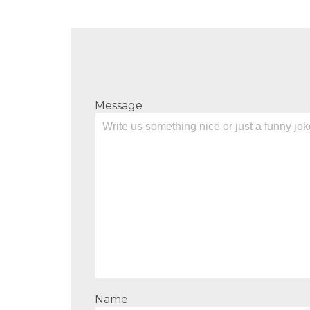
Message
Name