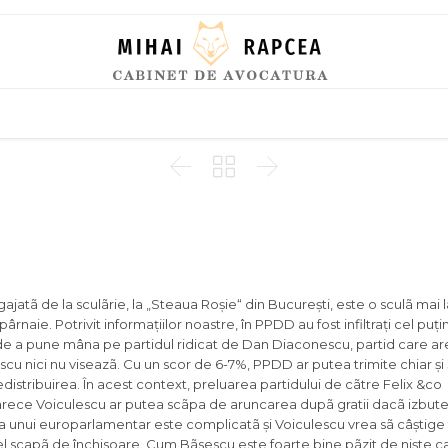
Skip
to
content



angajatã de la sculãrie, la „Steaua Roșie“ din București, este o sculã mai
rnaie. Potrivit informațiilor noastre, în PPDD au fost infiltrați cel puți
lar de a pune mâna pe partidul ridicat de Dan Diaconescu, partid care ar
escu nici nu viseazã. Cu un scor de 6-7%, PPDD ar putea trimite chiar și
edistribuirea. În acest context, preluarea partidului de cãtre Felix &co
arece Voiculescu ar putea scãpa de aruncarea dupã gratii dacã izbute
a unui europarlamentar este complicatã și Voiculescu vrea sã câștige 
el scapã de închisoare. Cum Bãsescu este foarte bine pãzit de niște 