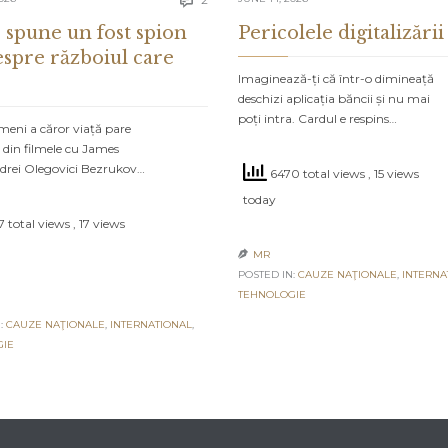

 spune un fost spion
Pericolele digitalizării
espre războiul care
Imaginează-ți că într-o dimineață
deschizi aplicația băncii și nu mai
poți intra. Cardul e respins…
meni a căror viață pare
 din filmele cu James
drei Olegovici Bezrukov…
6470 total views
, 15 views
today
 total views
, 17 views
MR

POSTED IN:
CAUZE NAŢIONALE
,
INTERNA
TEHNOLOGIE
:
CAUZE NAŢIONALE
,
INTERNATIONAL
,
GIE