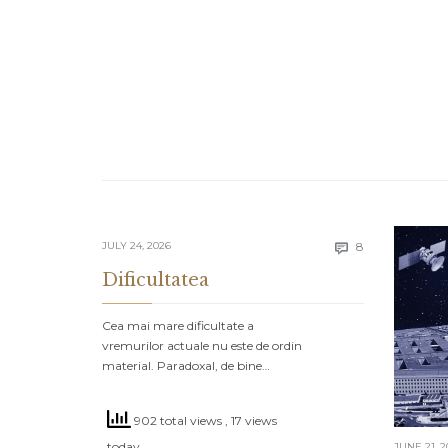
Comments
JULY 24, 2026
8

Dificultatea
Cea mai mare dificultate a
vremurilor actuale nu este de ordin
material. Paradoxal, de bine…
902 total views
, 17 views
today
JUNE 21, 2