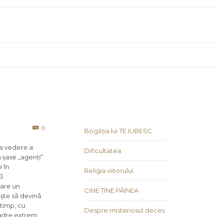
Comments
0

Bogăția lui TE IUBESC
 la vedere a
Dificultatea
n șase „agenți“
e în
Religia viitorului
 3
 are un
CINE ȚINE PÂINEA
ște sã devinã
timp, cu
Despre misteriosul deces
cadre extrem