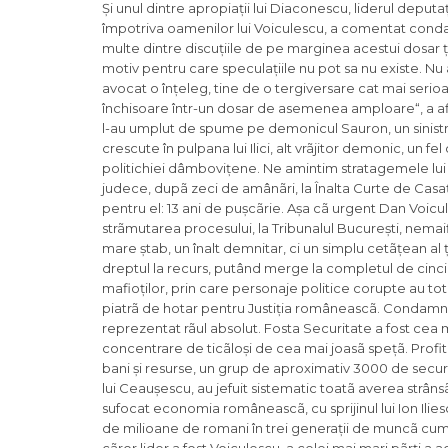
Și unul dintre apropiații lui Diaco­nescu, liderul depu
împotriva oamenilor lui Voiculescu, a comentat conda
multe dintre discuțiile de pe marginea acestui dosar ț
motiv pentru care speculațiile nu pot sa nu existe. N
avocat o înțeleg, tine de o tergiversare cat mai seri
închisoare într-un dosar de asemenea amploare“, a afir
l-au umplut de spume pe demonicul Sauron, un sinistru 
crescute în pulpana lui Ilici, alt vrãjitor demonic, un 
politichiei dâmbo­vițene. Ne amintim stratagemele lui V
judece, dupã zeci de amânãri, la Înalta Curte de Casați
pentru el: 13 ani de pușcãrie. Așa cã urgent Dan Voicul
strãmutarea procesului, la Tribunalul București, nemai
mare ștab, un înalt demnitar, ci un simplu cetãțean al ț
dreptul la recurs, putând merge la completul de cinci 
mafioților, prin care personaje politice corupte au to
piatrã de hotar pentru Justiția româneascã. Condamna
reprezentat rãul absolut. Fosta Securitate a fost cea mai
concentrare de ticãloși de cea mai joasã spețã. Profit
bani și resurse, un grup de aproximativ 3000 de securi
lui Ceaușescu, au jefuit sistematic toatã averea strâns
sufocat economia româneascã, cu sprijinul lui Ion Ilies
de milioane de romani în trei generații de muncã cumpl