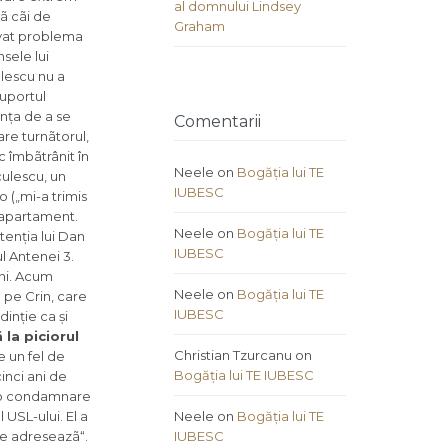
al domnului Lindsey
ã cãi de
Graham
lvat problema
sele lui
ulescu nu a
suportul
ința de a se
Comentarii
are turnãtorul,
c îmbãtrânit în
Neele
on
Bogăția lui TE
culescu, un
IUBESC
o („mi-a trimis
l apartament.
Neele
on
Bogăția lui TE
tenția lui Dan
IUBESC
l Antenei 3.
uni. Acum
Neele
on
Bogăția lui TE
a pe Crin, care
IUBESC
inție ca și
 la piciorul
Christian Tzurcanu
on
e un fel de
Bogăția lui TE IUBESC
inci ani de
te o condamnare
USL-ului. El a
Neele
on
Bogăția lui TE
se adreseazã“.
IUBESC