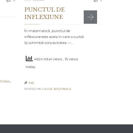


PUNCTUL DE
INFLEXIUNE
MR

POSTED IN:
CA
În matematică, punctul de
inflexiune este acela în care o curbă
își schimbă concavitatea —…
4624 total views
, 15 views
today
TIONAL
,
MR

POSTED IN:
CAUZE NAŢIONALE