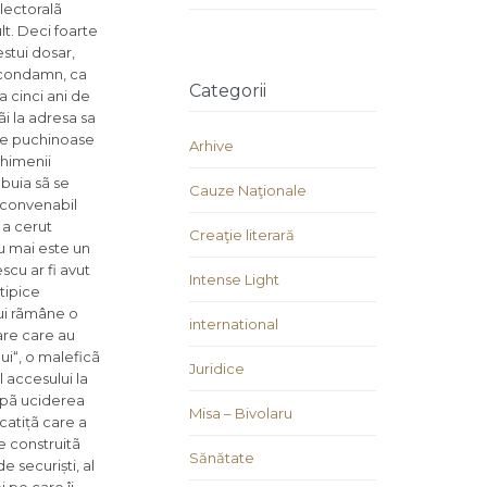
electoralã
t. Deci foarte
stui dosar,
o condamn, ca
Categorii
 cinci ani de
i la adresa sa
ne puchi­noase
Arhive
chimenii
ebuia sã se
Cauze Naţionale
neconvenabil
 a cerut
Creaţie literară
nu mai este un
scu ar fi avut
Intense Light
tipice
lui rãmâne o
international
are care au
lui“, o maleficã
Juridice
 accesului la
dupã uciderea
Misa – Bivolaru
catițã care a
e construitã
Sănătate
 securiști, al