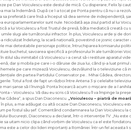
ze pe Dan Voiculescu este destul de micã. Cu disperare, Felix își caut
 cea mai la îndemânã. Dupã ce l-a tocat pe Ponta pentru cã nu i-a rezo
ta sa preferatã care însã a început sã dea semne de independențã, șan
ea europarlamentarelor sunt nule. Niciodatã așa zisul partid al lui Voic
ticã a lui Voiculescu a fost Trustul de presã, bâta mediaticã creatã cu 
 umile slugi ale turnãtorului infractor. În plus, Voiculescu arde și de dor
 ridiculizat îndelung, la scarã naționalã, povestind ce josnic caracter 
 cele mai detestabile personaje politice, întruchiparea komisarului politi
tituie buchetul, savoarea specificã a profeso­rului în ale turnãtoriei Voi
 stilul sãu inimitabil cã Voiculescu i-a cerut sã-i restituie aparatul vide
benã, dar și mobila pe care i-o dãruise de ziua lui, când și-a luat primu
schemele pe care mizeazã Voiculescu, dezvãluind la o televiziune cã in
idențiale din partea Partidului Conservator pe… Mihai Gâdea, directoru
rile. Totul a fost de fapt un rãzboi între Antena 3 și celelalte televizi
are mari șanse sã-l învingã. Ponta încearcã acum o mișcare de a-l anihil
Ponta – Voiculescu. Vã dau eu scris cã Voiculescu îl va împinge la președ
Mihai Gâdea“, a spus Dan Diaconescu.
„Voiculescu – piatrã de moarã
În plus, a mai adãugat cu altã ocazie Dan Diaconescu, Voiculescu est
mum pe fostul sãu șef. Comentând condamnarea lui Dan Voiculescu la c
alului București, Diaconescu a declarat, într-o intervenție TV: „Nu es
ie sa uitam nicio clipa când vorbim de Voiculescu ca el este fondatorul 
a este a celor doi lideri importanți a României. Într-un fel aceasta li 