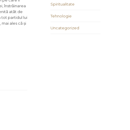
i pe care îi
Spiritualitate
, înstrãinarea
enitã atât de
Tehnologie
ot partidul lui
mai ales cã și
Uncategorized