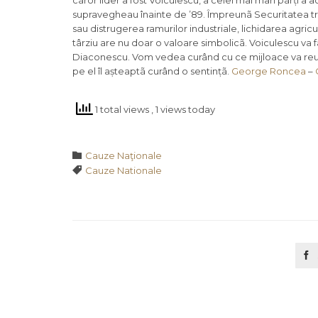
cãror lider a fost Voiculescu, a celei mai mari pãrți a ac
supravegheau înainte de ’89. Împreunã Securitatea trã
sau distrugerea ramurilor industriale, lichidarea agricu
târziu are nu doar o valoare simbolicã. Voiculescu va 
Diaconescu. Vom vedea curând cu ce mijloace va reuși,
pe el îl așteaptã curând o sentințã.
George Roncea
–
1 total views
, 1 views today
Category

Cauze Naţionale
Tags

Cauze Nationale
