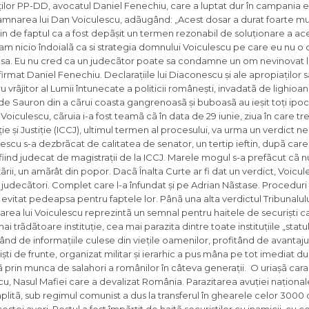
taților PP-DD, avocatul Daniel Fenechiu, care a luptat dur în campania 
mnarea lui Dan Voiculescu, adãugând: „Acest dosar a durat foarte mul
in de faptul ca a fost depãșit un termen rezonabil de soluționare a ace
u am nicio îndoialã ca si strategia domnului Voiculescu pe care eu nu 
oasa. Eu nu cred ca un judecãtor poate sa condamne un om nevinovat la
mat Daniel Fenechiu. Declarațiile lui Diaconescu și ale apropiaților sã
vrãjitor al Lumii întunecate a politicii românești, invadatã de lighioa
fel de Sauron din a cãrui coasta gangrenoasã și buboasã au ieșit toți ipo
oiculescu, cãruia i-a fost teamã cã în data de 29 iunie, ziua în care tr
e și Justiție (ICCJ), ultimul termen al procesului, va urma un verdict 
escu s-a dezbrãcat de calitatea de senator, un tertip ieftin, dupã care
fiind judecat de magistrații de la ICCJ. Marele mogul s-a prefãcut cã 
ãrii, un amãrât din popor. Dacã Înalta Curte ar fi dat un verdict, Voicule
judecãtori. Complet care l-a înfundat și pe Adrian Nãstase. Proceduri 
t evitat pedeapsa pentru faptele lor. Pânã una alta verdictul Tribunalu
rea lui Voiculescu reprezintã un semnal pentru haitele de securiști c
 trãdãtoare instituție, cea mai parazita dintre toate instituțiile „statu
ând de informațiile culese din viețile oamenilor, profitând de avantajul
ști de frunte, organizat militar și ierarhic a pus mâna pe tot imediat 
ã prin munca de salahori a românilor în câteva generații. O uriașã cara
cu, Nasul Mafiei care a devalizat România. Parazitarea avuției național
itã, sub regimul comunist a dus la transferul în ghearele celor 3000 de