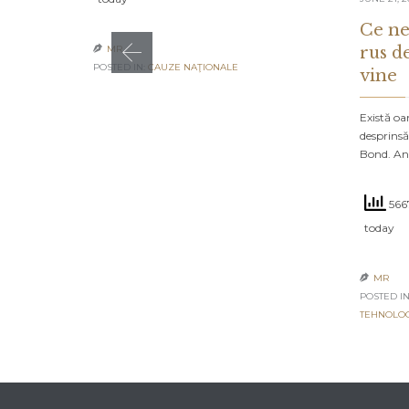
Ce ne
rus d
MR

POSTED IN:
CAUZE NAŢIONALE
vine
Există oa
desprinsă
Bond. An
5667
today
MR

POSTED IN
TEHNOLO