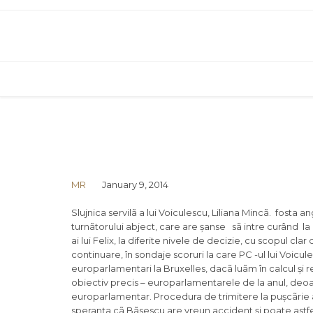
MR
January 9, 2014
Slujnica servilã a lui Voiculescu, Liliana Mincã. fosta 
turnãtorului abject, care are șanse sã intre curând la pâ
ai lui Felix, la diferite nivele de decizie, cu scopul c
continuare, în sondaje scoruri la care PC -ul lui Voicul
europarlamentari la Bruxelles, dacã luãm în calcul și r
obiectiv precis – europarlamentarele de la anul, deo
europarlamentar. Procedura de trimitere la pușcãrie 
speranța cã Bãsescu are vreun accident și poate astf