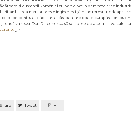
estei averi. Restul a fost împãrțit de haitã securiștilor cu inamicii, cu ce
dãtoare și dușmanii României au participat la demnatelarea industriei
lturii, anihilarea marilor bresle inginerești și muncitorești. Pedeapsa, v
face orice pentru a scãpa iar la câși bani are poate cumpãra om cu om t
 dacã va reuși, Dan Diaconescu sã se apere de atacul lui Voiculescu, 
Curentul
]]>
Share

Tweet

+1