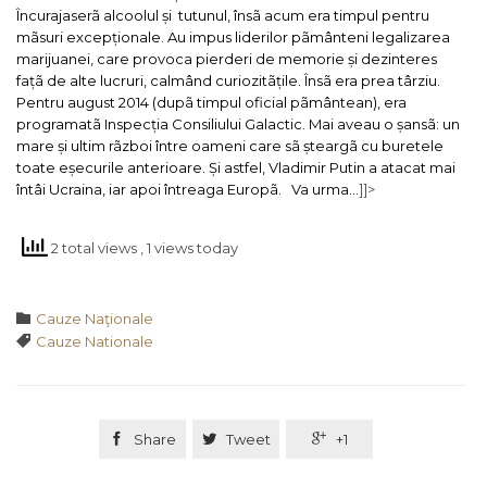
Încurajaserã alcoolul și tutunul, însã acum era timpul pentru
mãsuri excepționale. Au impus liderilor pãmânteni legalizarea
marijuanei, care provoca pierderi de memorie și dezinteres
fațã de alte lucruri, calmând curiozitãțile. Însã era prea târziu.
Pentru august 2014 (dupã timpul oficial pãmântean), era
programatã Inspecția Consiliului Galactic. Mai aveau o șansã: un
mare și ultim rãzboi între oameni care sã șteargã cu buretele
toate eșecurile anterioare. Și astfel, Vladimir Putin a atacat mai
întâi Ucraina, iar apoi întreaga Europã.
Va urma…
]]>
2 total views
, 1 views today
Category

Cauze Naţionale
Tags

Cauze Nationale

Share

Tweet

+1