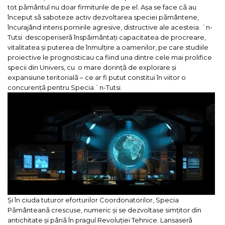
tot pãmântul nu doar firmiturile de pe el.
Așa se face cã au
început sã saboteze activ dezvoltarea speciei pãmântene,
încurajând intens pornirile agresive, distructive ale acesteia. `n-
Tutsi descoperiserã înspãimântați capacitatea de procreare,
vitalitatea și puterea de înmulțire a oamenilor, pe care studiile
proiective le prognosticau ca fiind una dintre cele mai prolifice
specii din Univers, cu o mare dorințã de explorare și
expansiune teritorialã – ce ar fi putut constitui în viitor o
concurențã pentru Specia `n-Tutsi.
Și în ciuda tuturor eforturilor Coordonatorilor, Specia
Pãmânteanã crescuse, numeric și se dezvoltase simțitor din
antichitate și pânã în pragul Revoluției Tehnice. Lansaserã