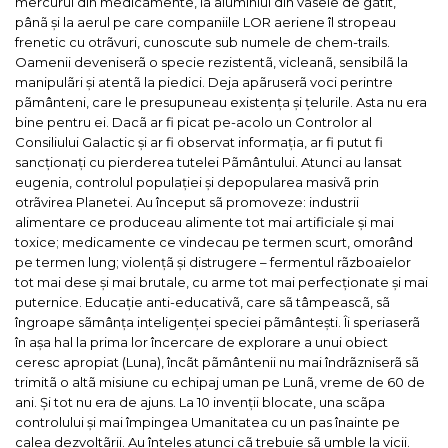
mercurul din medicamente, la aluminiul din vasele de gãtit,
pânã și la aerul pe care companiile LOR aeriene îl stropeau
frenetic cu otrãvuri, cunoscute sub numele de chem-trails.
Oamenii deveniserã o specie rezistentã, vicleanã, sensibilã la
manipulãri și atentã la piedici. Deja apãruserã voci perintre
pãmânteni, care le presupuneau existența și țelurile. Asta nu era
bine pentru ei. Dacã ar fi picat pe-acolo un Controlor al
Consiliului Galactic și ar fi observat informația, ar fi putut fi
sancționați cu pierderea tutelei Pãmântului.
Atunci au lansat
eugenia, controlul populației și depopularea masivã prin
otrãvirea Planetei. Au început sã promoveze: industrii
alimentare ce produceau alimente tot mai artificiale și mai
toxice; medicamente ce vindecau pe termen scurt, omorând
pe termen lung; violențã și distrugere – fermentul rãzboaielor
tot mai dese și mai brutale, cu arme tot mai perfecționate și mai
puternice. Educație anti-educativã, care sã tâmpeascã, sã
îngroape sãmânța inteligenței speciei pãmântești. Îi speriaserã
în așa hal la prima lor încercare de explorare a unui obiect
ceresc apropiat (Luna), încãt pãmântenii nu mai îndrãzniserã sã
trimitã o altã misiune cu echipaj uman pe Lunã, vreme de 60 de
ani.
Și tot nu era de ajuns. La 10 invenții blocate, una scãpa
controlului și mai împingea Umanitatea cu un pas înainte pe
calea dezvoltãrii. Au înțeles atunci cã trebuie sã umble la vicii.