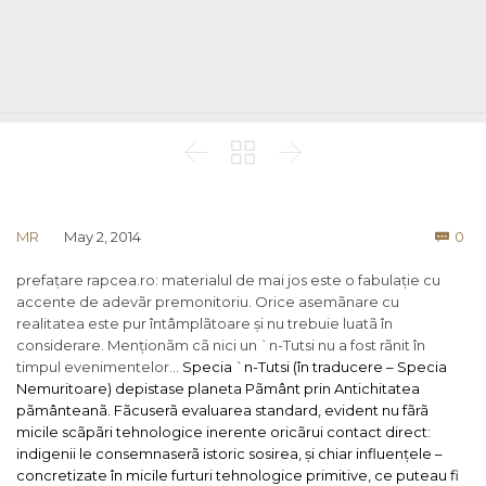



Co
MR
May 2, 2014
0

prefațare rapcea.ro: materialul de mai jos este o fabulație cu
accente de adevãr premonitoriu. Orice asemãnare cu
realitatea este pur întâmplãtoare și nu trebuie luatã în
considerare. Menționãm cã nici un `n-Tutsi nu a fost rãnit în
timpul evenimentelor…
Specia `n-Tutsi (în traducere – Specia
Nemuritoare) depistase planeta Pãmânt prin Antichitatea
pãmânteanã. Fãcuserã evaluarea standard, evident nu fãrã
micile scãpãri tehnologice inerente oricãrui contact direct:
indigenii le consemnaserã istoric sosirea, și chiar influențele –
concretizate în micile furturi tehnologice primitive, ce puteau fi