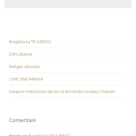
Bogăția lui TE IUBESC
Dificultatea
Religia viitorului
CINE ȚINE PÂINEA
Despre misteriosul deces al domnului Lindsey Graham
Comentarii
Neele
on
Bogăția lui TE IUBESC