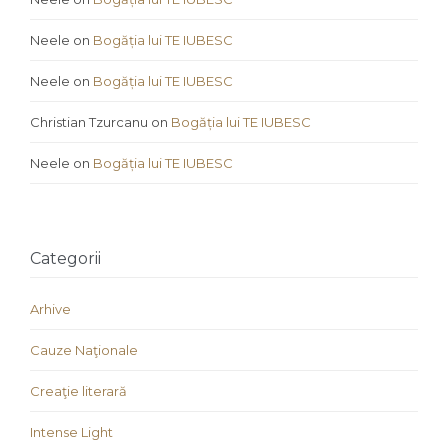
Neele
on
Bogăția lui TE IUBESC
Neele
on
Bogăția lui TE IUBESC
Christian Tzurcanu
on
Bogăția lui TE IUBESC
Neele
on
Bogăția lui TE IUBESC
Categorii
Arhive
Cauze Naţionale
Creaţie literară
Intense Light