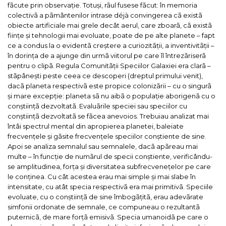
fãcute prin observație. Totuși, rãul fusese fãcut: în memoria
colectivã a pãmântenilor intrase déjà convingerea cã existã
obiecte artificiale mai grele decât aerul, care zboarã, cã existã
ființe și tehnologii mai evoluate, poate de pe alte planete – fapt
ce a condus la o evidentã creștere a curiozitãții, a inventivitãții –
în dorința de a ajunge din urmã viitorul pe care îl întrezãriserã
pentru o clipã.
Regula Comunitãții Speciilor Galaxiei era clarã –
stãpânești peste ceea ce descoperi (dreptul primului venit),
dacã planeta respectivã este propice colonizãrii – cu o singurã
și mare excepție: planeta sã nu aibã o populație aborigenã cu o
conștiințã dezvoltatã.
Evaluãrile speciei sau speciilor cu
conștiințã dezvoltatã se fãcea anevoios. Trebuiau analizat mai
întâi spectrul mental din apropierea planetei, baleiate
frecvențele și gãsite frecvențele speciilor conștiente de sine.
Apoi se analiza semnalul sau semnalele, dacã apãreau mai
multe – în funcție de numãrul de specii conștiente, verificându-
se amplitudinea, forța și diversitatea subfrecvenețelor pe care
le conținea. Cu cât acestea erau mai simple și mai slabe în
intensitate, cu atât specia respectivã era mai primitivã. Speciile
evoluate, cu o conștiințã de sine îmbogãțitã, erau adevãrate
simfonii ordonate de semnale, ce compuneau o rezultantã
puternicã, de mare forțã emisivã.
Specia umanoidã pe care o