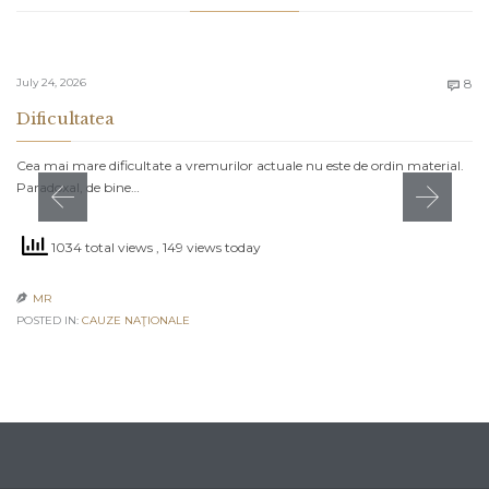
C
July 24, 2026
8

Dificultatea
Cea mai mare dificultate a vremurilor actuale nu este de ordin material.
Paradoxal, de bine…
1034 total views
, 149 views today
MR

POSTED IN:
CAUZE NAŢIONALE