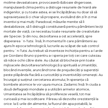
molime devastatoare, provocaserã rãzboaie sîngeroase,
manipulaserã clima pentru a distruge resursele de hranã ale
indigenilor, și cu toate astea, ei se încãpãțânau nu doar sã sã
supraviețuiascã ci chiar sã prospere, evoluând din zi în zi mai
inventivi și mai mulți. Paradoxal, mãsurile menite sã îi
destabilizeze, sã îi distrugã constituiserã pentru pãmânteni lecții
mortale de viațã, ce necesitau toate resursele de creativitate
ale Speciei. Și din nou, dezvoltarea a ost acceleratã, spre
disperarea `n-Tutsi.
Însã, în momentul în care pãmântenii au
ajuns în epoca tehnologicã, lucrurile au scãpat de sub control
pentru `n-Tutsi.
Au trebuit sã inventeze Inchiziția pentru a-l arde
pe Giordano Bruno și pentru a-i speria pe toți cei care cutezau
sã ridice ochii cãtre stele. Au cãutat sã blocheze prin toate
mijloacele dezvoltarea tehnologicã și spiritualã a Umanitãții,
blocând invențiile, aruncând tone de prejudecãți și superstiții
peste plãpânda flacãrã a curiozitãții și inventivitãții omenești.
Au
încurajat și susținut cercetarea atomului, în speranța cã
bombele atomice le vor ușura munca. Zadarnic însã: în ciuda a
douã deflagrații mondiale și a utilizãrii armelor atomice,
Umanitatea se încãpãțâna sã prolifereze veselã, tot mai
curioasã și mai iscoditoare. Pãreau sã dezvolte orezistențã la
orice: la E-urile din alimente, la fluorul din apa potabilã, la