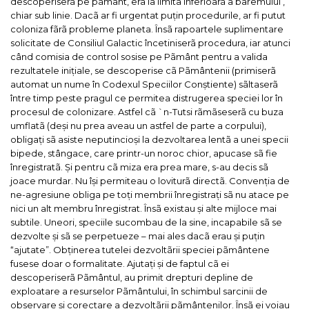
descoperiserã pe pãmânt, era la limita inferioarã a baremului ,
chiar sub linie. Dacã ar fi urgentat puțin procedurile, ar fi putut
coloniza fãrã probleme planeta. Însã rapoartele suplimentare
solicitate de Consiliul Galactic încetiniserã procedura, iar atunci
când comisia de control sosise pe Pãmânt pentru a valida
rezultatele inițiale, se descoperise cã Pãmântenii (primiserã
automat un nume în Codexul Speciilor Conștiente) sãltaserã
între timp peste pragul ce permitea distrugerea speciei lor în
procesul de colonizare.
Astfel cã `n-Tutsi rãmãseserã cu buza
umflatã (deși nu prea aveau un astfel de parte a corpului),
obligați sã asiste neputincioși la dezvoltarea lentã a unei specii
bipede, stângace, care printr-un noroc chior, apucase sã fie
înregistratã. Și pentru cã miza era prea mare, s-au decis sã
joace murdar. Nu își permiteau o loviturã directã. Convenția de
ne-agresiune obliga pe toți membrii înregistrați sã nu atace pe
nici un alt membru înregistrat.
Însã existau și alte mijloce mai
subtile. Uneori, speciile sucombau de la sine, incapabile sã se
dezvolte și sã se perpetueze – mai ales dacã erau și puțin
“ajutate”.
Obținerea tutelei dezvoltãrii speciei pãmântene
fusese doar o formalitate. Ajutați și de faptul cã ei
descoperiserã Pãmântul, au primit drepturi depline de
exploatare a resurselor Pãmântului, în schimbul sarcinii de
observare și corectare a dezvoltãrii pãmântenilor. Însã ei voiau