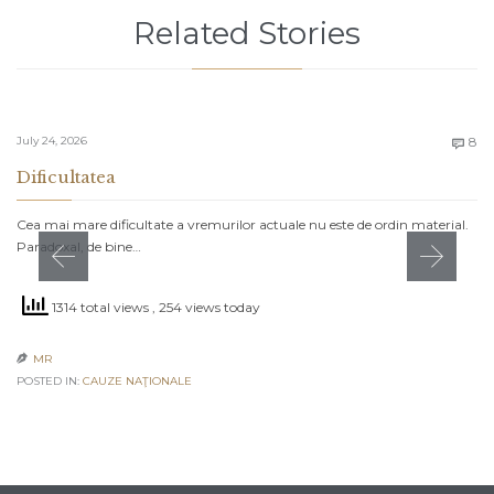
Related Stories
C
July 24, 2026
8

Dificultatea
Cea mai mare dificultate a vremurilor actuale nu este de ordin material.
Paradoxal, de bine…
1314 total views
, 254 views today
MR

POSTED IN:
CAUZE NAŢIONALE