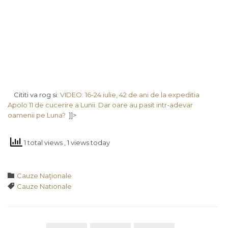
Cititi va rog si:
VIDEO: 16-24 iulie, 42 de ani de la expeditia
Apolo 11 de cucerire a Lunii. Dar oare au pasit intr-adevar
oamenii pe Luna?
]]>
1 total views
, 1 views today
Category

Cauze Naţionale
Tags

Cauze Nationale