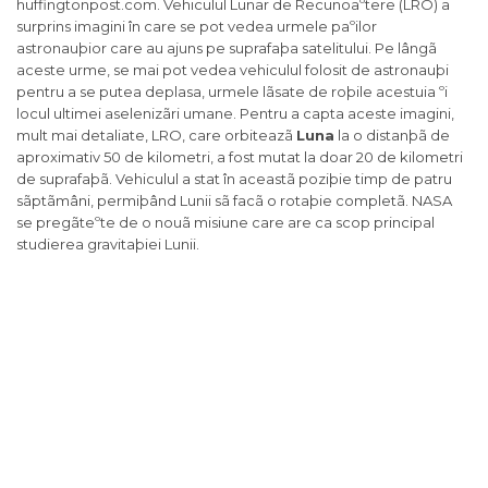
huffingtonpost.com. Vehiculul Lunar de Recunoaºtere (LRO) a
surprins imagini în care se pot vedea urmele paºilor
astronauþior care au ajuns pe suprafaþa satelitului. Pe lângã
aceste urme, se mai pot vedea vehiculul folosit de astronauþi
pentru a se putea deplasa, urmele lãsate de roþile acestuia ºi
locul ultimei aselenizãri umane. Pentru a capta aceste imagini,
mult mai detaliate, LRO, care orbiteazã
Luna
la o distanþã de
aproximativ 50 de kilometri, a fost mutat la doar 20 de kilometri
de suprafaþã. Vehiculul a stat în aceastã poziþie timp de patru
sãptãmâni, permiþând Lunii sã facã o rotaþie completã. NASA
se pregãteºte de o nouã misiune care are ca scop principal
studierea gravitaþiei Lunii.