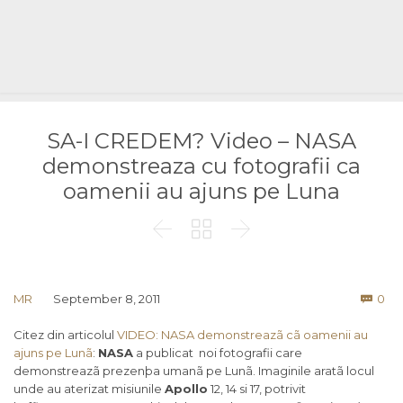
SA-I CREDEM? Video – NASA
demonstreaza cu fotografii ca
oamenii au ajuns pe Luna



Co
MR
September 8, 2011
0

Citez din articolul
VIDEO: NASA demonstreazã cã oamenii au
ajuns pe Lunã
:
NASA
a publicat noi fotografii care
demonstreazã prezenþa umanã pe Lunã. Imaginile aratã locul
unde au aterizat misiunile
Apollo
12, 14 si 17, potrivit