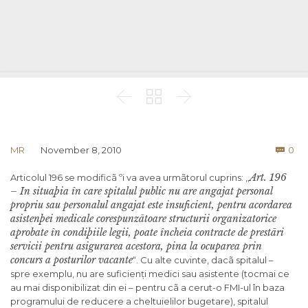



Co
MR
November 8, 2010
0

Art. 196
Articolul 196 se modificã ºi va avea urmãtorul cuprins: ,,
– In situaþia în care spitalul public nu are angajat personal
propriu sau personalul angajat este insuficient, pentru acordarea
asistenþei medicale corespunzãtoare structurii organizatorice
aprobate în condiþiile legii, poate încheia contracte de prestãri
servicii pentru asigurarea acestora, pina la ocuparea prin
concurs a posturilor vacante
“. Cu alte cuvinte, dacã spitalul –
spre exemplu, nu are suficienți medici sau asistente (tocmai ce
au mai disponibilizat din ei – pentru cã a cerut-o FMI-ul în baza
programului de reducere a cheltuielilor bugetare), spitalul