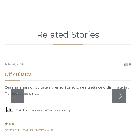
Related Stories
C
July 24, 2026
8

Dificultatea
Cea mai mare dificultate a vremurilor actuale nu este de ordin material.
Paradoxal, de bine…
1386 total views
, 42 views today
MR

POSTED IN:
CAUZE NAŢIONALE