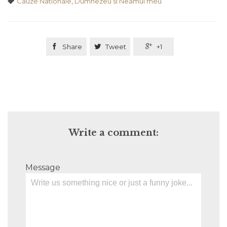
Tags

Cauze Nationale
,
Dumnezeu si Neamul meu

Share

Tweet

+1
Write a comment:
Message