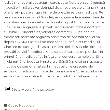
(adicã managerul acestuia) – care poate fi și o persoanã juridicã
– adicã o firmã a cuiva (deținutã de cineva, poate chiar printr-un
offshore) – poate angaja firme de prestãri servicii medicale. Pe
banii cui, ne întrebãm ? Și astfel, se va ajunge la situația hilarã de
a da afarã medici și asistente din sistem, plãtiți cu 15 milioane pe
lunã, ca sã îi angajeze la ”privat”, iar ”privatul” încheie contractul
cu spitalul. Bineânțeles, valoarea contractului – pe cap de
medic sau asistențã angajatã prin firma de prestãri servicii va
depãși CU MULT salariul pe care spitalul l-ar fi plãtit medicului.
Cine are de câștigat din asta ? Evident cei din spatele ”firmei de
prestãri servicii” medicale. Cine sunt cei care au de pierdut ? În
primul rând medicii, aflați în fața unei concurențe neloiale. Și nu
în ultimul rând, bugetul Ministerului Sãnãtãții, jefuit prin aceastã
inovație de șemenari isteți. În final, costurile crescute ale
serviciilor medicale umflate de comisioanele ”prestatorilor de
servicii” vor fi resimțite tot de cãtre contribuabilul sãrãcit.]]>
5 total views
, 1 views today
Category

Cauze Naţionale