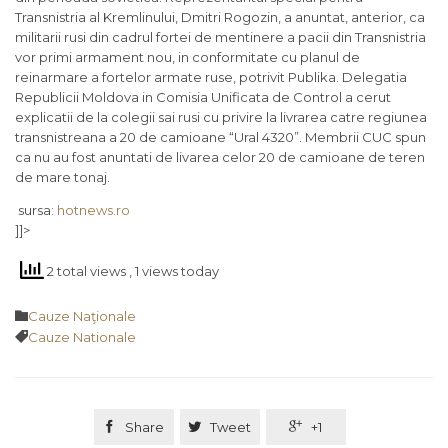
Transnistria al Kremlinului, Dmitri Rogozin, a anuntat, anterior, ca
militarii rusi din cadrul fortei de mentinere a pacii din Transnistria
vor primi armament nou, in conformitate cu planul de
reinarmare a fortelor armate ruse, potrivit Publika. Delegatia
Republicii Moldova in Comisia Unificata de Control a cerut
explicatii de la colegii sai rusi cu privire la livrarea catre regiunea
transnistreana a 20 de camioane “Ural 4320”. Membrii CUC spun
ca nu au fost anuntati de livarea celor 20 de camioane de teren
de mare tonaj.
sursa:
hotnews.ro
]]>
2 total views
, 1 views today
Category

Cauze Naţionale
Tags

Cauze Nationale

Share

Tweet

+1