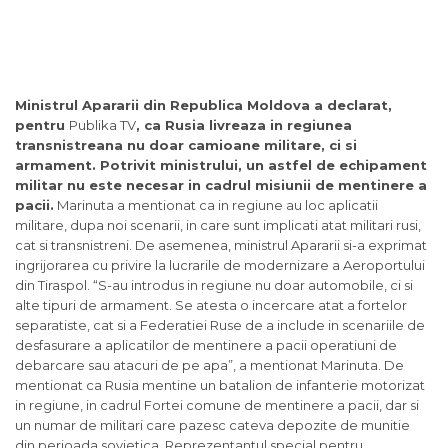
Ministrul Apararii din Republica Moldova a declarat,
pentru
Publika TV
, ca Rusia livreaza in regiunea
transnistreana nu doar camioane militare, ci si
armament. Potrivit ministrului, un astfel de echipament
militar nu este necesar in cadrul misiunii de mentinere a
pacii.
Marinuta a mentionat ca in regiune au loc aplicatii
militare, dupa noi scenarii, in care sunt implicati atat militari rusi,
cat si transnistreni. De asemenea, ministrul Apararii si-a exprimat
ingrijorarea cu privire la lucrarile de modernizare a Aeroportului
din Tiraspol. “S-au introdus in regiune nu doar automobile, ci si
alte tipuri de armament. Se atesta o incercare atat a fortelor
separatiste, cat si a Federatiei Ruse de a include in scenariile de
desfasurare a aplicatilor de mentinere a pacii operatiuni de
debarcare sau atacuri de pe apa”, a mentionat Marinuta. De
mentionat ca Rusia mentine un batalion de infanterie motorizat
in regiune, in cadrul Fortei comune de mentinere a pacii, dar si
un numar de militari care pazesc cateva depozite de munitie
din perioada sovietica. Reprezentantul special pentru