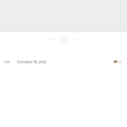



Co
MR
October 19, 2012
0
