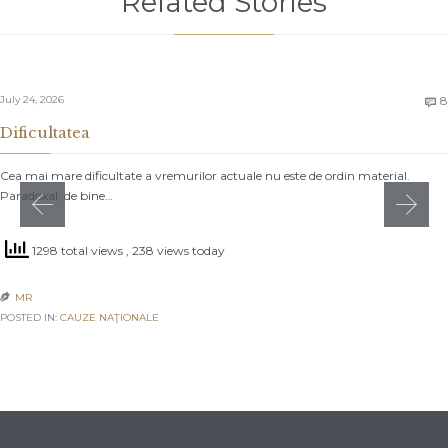
Related Stories
July 24, 2026
8

Dificultatea
Cea mai mare dificultate a vremurilor actuale nu este de ordin material.
Paradoxal, de bine…
1298 total views
, 238 views today
MR

POSTED IN:
CAUZE NAŢIONALE