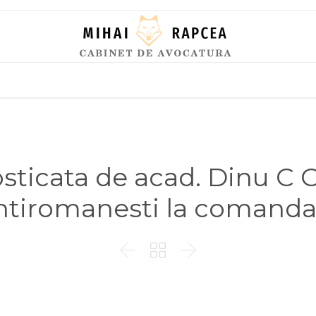
Skip
to
content
ticata de acad. Dinu C 
 antiromanesti la comanda


