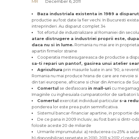
MR
December 6, 2011
Baza industriala existenta in 1989 a disparut
productie au fost date la fier vechi. In Bucuresti exis
intreprinderi. Au disparut complet 34
Tot efortul de industrializare al Romaniei din secol
atare distrugere a industriei proprii este, dupa
daca nu si in lume.
Romania nu mai are in proprietate 
apartin firmelor straine
Cooperatia mestesugareasca de productie a dispar
sa-ti repari un pantof, gasirea unui atelier sea
Agricultura
prin masurile luate in anii ’90, a reven
Romania nu mai produce hrana de care are nevoie si i
din tari europene, africane si chiar din America de Su
Comertul
se desfasoara
in mall-uri
cu megamagaz
Imaginile cu inghesuiala cumparatorilor de sarbatori
Comertul
exercitat individual-particular
s-a red
ponderea lor este prea putin semnificativa.
Sistemul bancar-financiar apartine, in proportie de
De ce pana in 2009 inclusiv, au fost bani si dintr-od
folosite aceste 20 de miliarde
Urmarile imprumutului: a) reducerea cu 25% a salarii
b) disponibilizari repetate in 2010, 2011 si 2012 c) redu