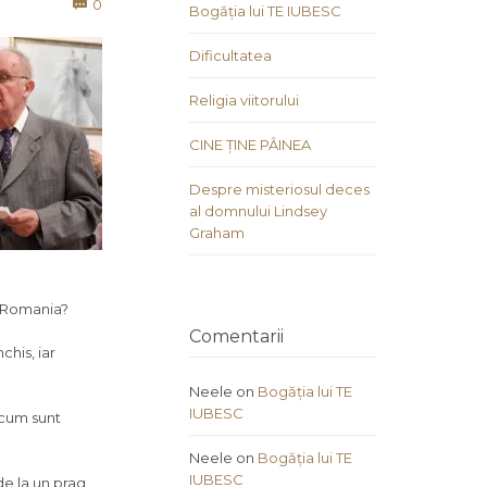
Comments
0

Bogăția lui TE IUBESC
Dificultatea
Religia viitorului
CINE ȚINE PÂINEA
Despre misteriosul deces
al domnului Lindsey
Graham
 Romania?
Comentarii
chis, iar
Neele
on
Bogăția lui TE
IUBESC
i cum sunt
Neele
on
Bogăția lui TE
IUBESC
 de la un prag