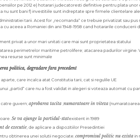
 pensiilor pe 2012 e) hotarari judecatoresti definitive pentru plata unor
u sunt bani f) investitiile sunt indreptate spre firmele clientelare al
ministratiei tarii. Acest for „recomanda“ ce trebuie privatizat sau pus
na cu aceea a Romaniei din anii 1948-1958 cand hotararile conducerii d
t privat a unor mari unitati care mai sunt proprietatea statului
atarea perimetrelor maritime petrolifere; atacarea padurilor virgine. V
nea resurse sunt minimale
rea politica, degradare fara precedent
 aparte, care incalca atat Constitutia tarii, cat si regulile UE
ui „partid“ care nu a fost validat in alegeri si voteaza automat cu part
aprobarea tacita
numaratoare in viteza
catre guvern;
;
(numaratoarea 
Se va ajunge la partidul-stat
ioare.
existent in 1989
t de executie
, de aplicare a dispozitiilor Presedintiei
compromisul politic nu exista
tru obtinerea unei solutii negociate;
in 