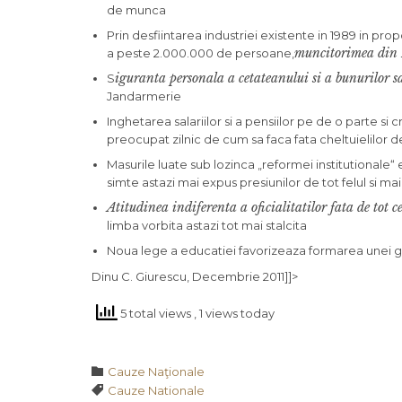
de munca
Prin desfiintarea industriei existente in 1989 in pr
muncitorimea din R
a peste 2.000.000 de persoane,
iguranta personala a cetateanului si a bunurilor s
S
Jandarmerie
Inghetarea salariilor si a pensiilor pe de o parte si 
preocupat zilnic de cum sa faca fata cheltuielilor d
Masurile luate sub lozinca „reformei institutionale“ 
simte astazi mai expus presiunilor de tot felul si mai 
Atitudinea indiferenta a oficialitatilor fata de tot
limba vorbita astazi tot mai stalcita
Noua lege a educatiei favorizeaza formarea unei gen
Dinu C. Giurescu, Decembrie 2011]]>
5 total views
, 1 views today
Category

Cauze Naţionale
Tags

Cauze Nationale