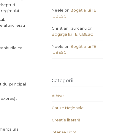
 drepturi
Neele
on
Bogăția lui TE
e regimului
IUBESC
 sub
e atunci erau
Christian Tzurcanu
on
Bogăția lui TE IUBESC
Neele
on
Bogăția lui TE
eniturile ce
IUBESC
Categorii
idul principal
Arhive
expres) ;
Cauze Naţionale
Creaţie literară
mentalul si
Intense Light