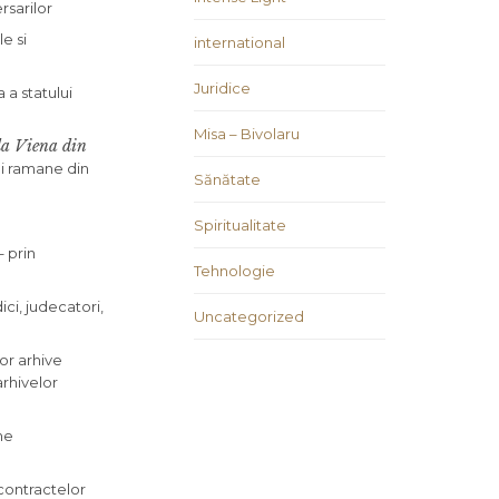
rsarilor
e si
international
Juridice
 a statului
Misa – Bivolaru
 la Viena din
ai ramane din
Sănătate
Spiritualitate
– prin
Tehnologie
ici, judecatori,
Uncategorized
or arhive
arhivelor
me
 contractelor