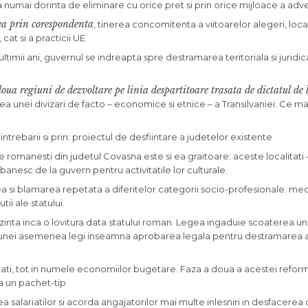
 numai dorinta de eliminare cu orice pret si prin orice mijloace a adve
ea prin corespondenta
, tinerea concomitenta a viitoarelor alegeri, local
at si a practicii UE
ultimii ani, guvernul se indreapta spre destramarea teritoriala si juridica
oua regiuni de dezvoltare pe linia despartitoare trasata de dictatul de
a unei divizari de facto – economice si etnice – a Transilvaniei. Ce m
ntrebarii si prin: proiectul de desfiintare a judetelor existente
romanesti din judetul Covasna este si ea graitoare: aceste localitati 
n banesc de la guvern pentru activitatile lor culturale.
rea si blamarea repetata a diferitelor categorii socio-profesionale: med
utii ale statului.
nta inca o lovitura data statului roman. Legea ingaduie scoaterea un
area unei asemenea legi inseamna aprobarea legala pentru destramarea 
itati, tot in numele economiilor bugetare. Faza a doua a acestei refor
a un pachet-tip
 salariatilor si acorda angajatorilor mai multe inlesniri in desfacerea