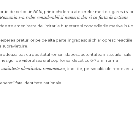
oportie de cel putin 80%, prin inchiderea atelierelor mestesugaresti si 
omania s-a redus considerabil si numeric dar si ca forta de actiune
ale
este amenintata de limitarile bugetare si concedierile masive in Poli
cresterea preturilor pe de alta parte, ingradesc si chiar opresc reactiile
e supravietuire.
erodeaza pas cu pas statul roman, slabesc autoritatea institutiilor sale
nesigur de viitorul sau si al copiilor sai decat cu 6-7 ani in urma
 ce aminteste identitatea romaneasca
, traditiile, personalitatile reprezenta
eratii fara identitate nationala