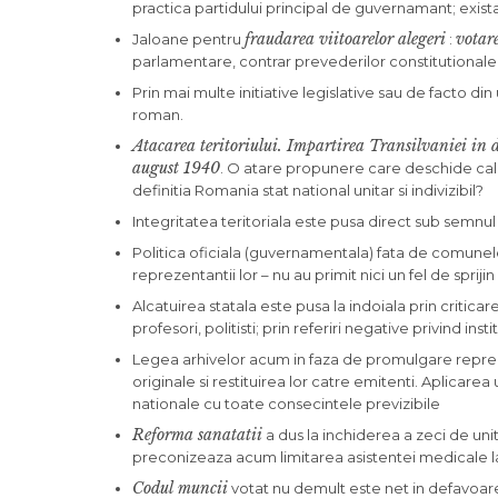
practica partidului principal de guvernamant; exista
fraudarea viitoarelor alegeri
votar
Jaloane pentru
:
parlamentare, contrar prevederilor constitutionale, c
Prin mai multe initiative legislative sau de facto din 
roman.
Atacarea teritoriului. Impartirea Transilvaniei in d
august 1940
. O atare propunere care deschide cale
definitia Romania stat national unitar si indivizibil?
Integritatea teritoriala este pusa direct sub semnul i
Politica oficiala (guvernamentala) fata de comunele 
reprezentantii lor – nu au primit nici un fel de spriji
Alcatuirea statala este pusa la indoiala prin critica
profesori, politisti; prin referiri negative privind instit
Legea arhivelor acum in faza de promulgare reprezi
originale si restituirea lor catre emitenti. Aplic
nationale cu toate consecintele previzibile
Reforma sanatatii
a dus la inchiderea a zeci de un
preconizeaza acum limitarea asistentei medicale l
Codul muncii
votat nu demult este net in defavoarea