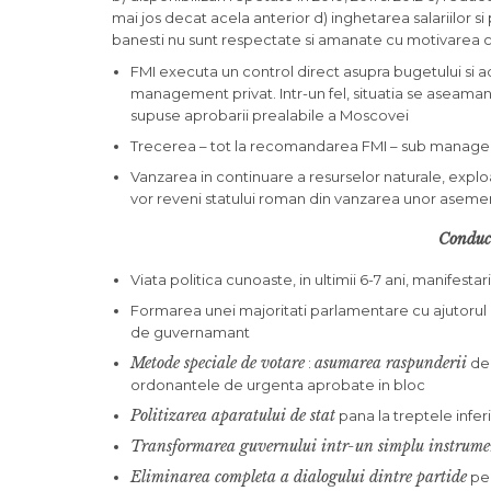
mai jos decat acela anterior d) inghetarea salariilor si
banesti nu sunt respectate si amanate cu motivarea ca n
FMI executa un control direct asupra bugetului si ad
management privat. Intr-un fel, situatia se aseama
supuse aprobarii prealabile a Moscovei
Trecerea – tot la recomandarea FMI – sub managemen
Vanzarea in continuare a resurselor naturale, explo
vor reveni statului roman din vanzarea unor aseme
Conduce
Viata politica cunoaste, in ultimii 6-7 ani, manifestari
Formarea unei majoritati parlamentare cu ajutorul un
de guvernamant
Metode speciale de votare
asumarea raspunderii
:
de 
ordonantele de urgenta aprobate in bloc
Politizarea aparatului de stat
pana la treptele infer
Transformarea guvernului intr-un simplu instrumen
Eliminarea completa a dialogului dintre partide
pen