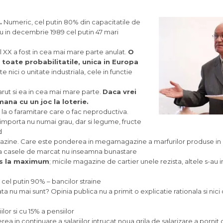
.
Numeric, cel putin 80% din capacitatile de
tau in decembrie 1989 cel putin 47 mari
ul XX a fost in cea mai mare parte anulat.
O
 toate probabilitatile, unica in Europa
nici o unitate industriala, cele in functie
ut si ea in cea mai mare parte.
Daca vrei
mana cu un joc la loterie.
it la o faramitare care o fac neproductiva.
mporta nu numai grau, dar si legume, fructe
d
ine. Care este ponderea in megamagazine a marfurilor produse in
 la casele de marcat nu inseamna bunastare
us la maximum
; micile magazine de cartier unele rezista, altele s-au in
 cel putin 90% – bancilor straine
ata nu mai sunt? Opinia publica nu a primit o explicatie rationala si nic
lor si cu 15% a pensiilor
cerea in continuare a salariilor intrucat noua grila de salarizare a pornit