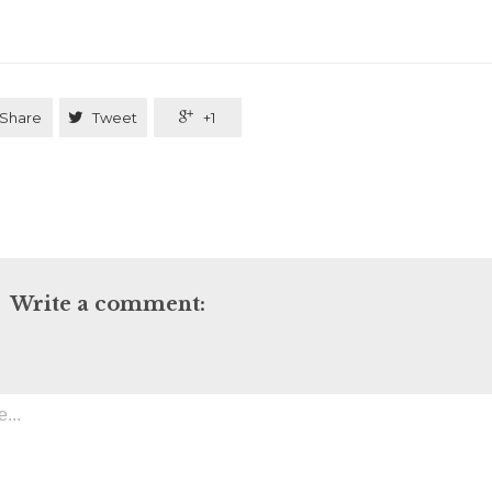
Share

Tweet

+1
Write a comment: