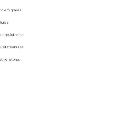
prin emigrarea
tie si
 corpului social
. Cetateanul se
tive, istoria,