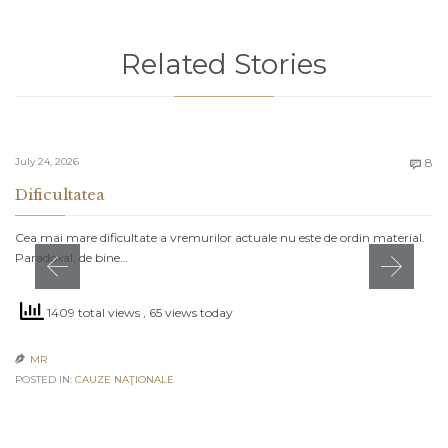
Related Stories
C
July 24, 2026
8

Dificultatea
Cea mai mare dificultate a vremurilor actuale nu este de ordin material.
Paradoxal, de bine…
1409 total views
, 65 views today
MR

POSTED IN:
CAUZE NAŢIONALE