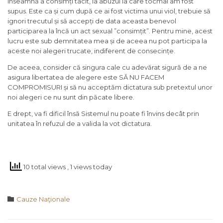
înseamnă a consimți tacit, la abuzul la care tocmai am fost
supus. Este ca și cum după ce ai fost victima unui viol, trebuie să
ignori trecutul și să accepți de data aceasta benevol
participarea la încă un act sexual ”consimțit”. Pentru mine, acest
lucru este sub demnitatea mea și de aceea nu pot participa la
aceste noi alegeri trucate, indiferent de consecințe.
De aceea, consider că singura cale cu adevărat sigură de a ne
asigura libertatea de alegere este SĂ NU FACEM
COMPROMISURI și să nu acceptăm dictatura sub pretextul unor
noi alegeri ce nu sunt din păcate libere.
E drept, va fi dificil însă Sistemul nu poate fi învins decât prin
unitatea în refuzul de a valida la vot dictatura.
10 total views
, 1 views today
Category

Cauze Naţionale