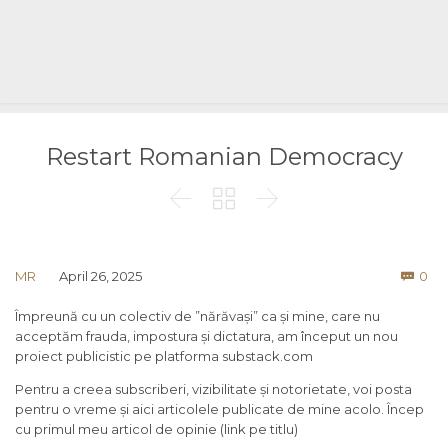
Restart Romanian Democracy



Co
MR
April 26, 2025
0

Împreună cu un colectiv de ”nărăvași” ca și mine, care nu
acceptăm frauda, impostura și dictatura, am început un nou
proiect publicistic pe platforma substack.com
Pentru a creea subscriberi, vizibilitate și notorietate, voi posta
pentru o vreme și aici articolele publicate de mine acolo. Încep
cu primul meu articol de opinie (link pe titlu)