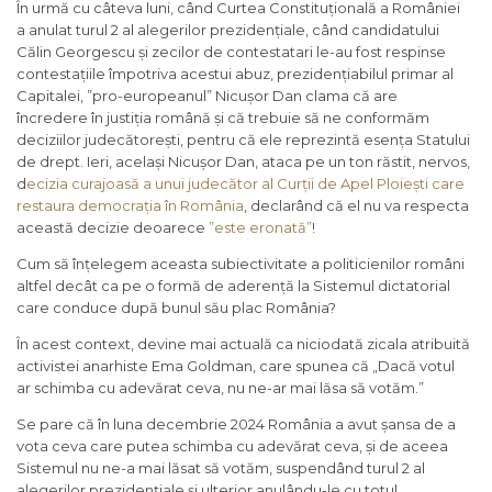
În urmă cu câteva luni, când Curtea Constituțională a României
a anulat turul 2 al alegerilor prezidențiale, când candidatului
Călin Georgescu și zecilor de contestatari le-au fost respinse
contestațiile împotriva acestui abuz, prezidențiabilul primar al
Capitalei, ”pro-europeanul” Nicușor Dan clama că are
încredere în justiția română și că trebuie să ne conformăm
deciziilor judecătorești, pentru că ele reprezintă esența Statului
de drept. Ieri, același Nicușor Dan, ataca pe un ton răstit, nervos,
d
ecizia curajoasă a unui judecător al Curții de Apel Ploiești care
restaura democrația în România
, declarând că el nu va respecta
această decizie deoarece
”este eronată”
!
Cum să înțelegem aceasta subiectivitate a politicienilor români
altfel decât ca pe o formă de aderență la Sistemul dictatorial
care conduce după bunul său plac România?
În acest context, devine mai actuală ca niciodată zicala atribuită
activistei anarhiste Ema Goldman, care spunea că „Dacă votul
ar schimba cu adevărat ceva, nu ne-ar mai lăsa să votăm.”
Se pare că în luna decembrie 2024 România a avut șansa de a
vota ceva care putea schimba cu adevărat ceva, și de aceea
Sistemul nu ne-a mai lăsat să votăm, suspendând turul 2 al
alegerilor prezidențiale și ulterior anulându-le cu totul.