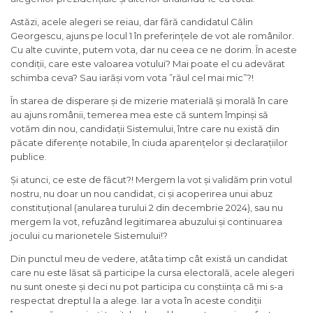
Astăzi, acele alegeri se reiau, dar fără candidatul Călin
Georgescu, ajuns pe locul 1 în preferințele de vot ale românilor.
Cu alte cuvinte, putem vota, dar nu ceea ce ne dorim. În aceste
condiții, care este valoarea votului? Mai poate el cu adevărat
schimba ceva? Sau iarăși vom vota ”răul cel mai mic”?!
În starea de disperare și de mizerie materială și morală în care
au ajuns românii, temerea mea este că suntem împinși să
votăm din nou, candidații Sistemului, între care nu există din
păcate diferențe notabile, în ciuda aparențelor și declarațiilor
publice.
Și atunci, ce este de făcut?! Mergem la vot și validăm prin votul
nostru, nu doar un nou candidat, ci și acoperirea unui abuz
constituțional (anularea turului 2 din decembrie 2024), sau nu
mergem la vot, refuzând legitimarea abuzului și continuarea
jocului cu marionetele Sistemului!?
Din punctul meu de vedere, atâta timp cât există un candidat
care nu este lăsat să participe la cursa electorală, acele alegeri
nu sunt oneste și deci nu pot participa cu conștiința că mi s-a
respectat dreptul la a alege. Iar a vota în aceste condiții