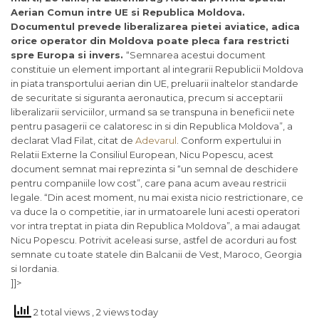
Aerian Comun intre UE si Republica Moldova.
Documentul prevede liberalizarea pietei aviatice, adica
orice operator din Moldova poate pleca fara restricti
spre Europa si invers.
“Semnarea acestui document
constituie un element important al integrarii Republicii Moldova
in piata transportului aerian din UE, preluarii inaltelor standarde
de securitate si siguranta aeronautica, precum si acceptarii
liberalizarii serviciilor, urmand sa se transpuna in beneficii nete
pentru pasagerii ce calatoresc in si din Republica Moldova”, a
declarat Vlad Filat, citat de
Adevarul
. Conform expertului in
Relatii Externe la Consiliul European, Nicu Popescu, acest
document semnat mai reprezinta si “un semnal de deschidere
pentru companiile low cost”, care pana acum aveau restricii
legale. “Din acest moment, nu mai exista nicio restrictionare, ce
va duce la o competitie, iar in urmatoarele luni acesti operatori
vor intra treptat in piata din Republica Moldova”, a mai adaugat
Nicu Popescu. Potrivit aceleasi surse, astfel de acorduri au fost
semnate cu toate statele din Balcanii de Vest, Maroco, Georgia
si Iordania.
]]>
2 total views
, 2 views today