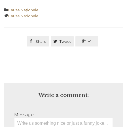
Category

Cauze Naţionale
Tags

Cauze Nationale

Share

Tweet

+1
Write a comment:
Message