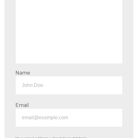
Name
Email