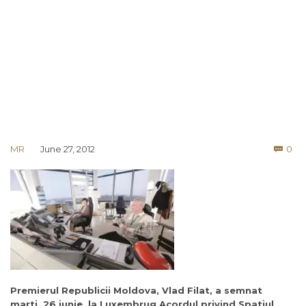
Co
MR
June 27, 2012
0

Premierul Republicii Moldova, Vlad Filat, a semnat
marti, 26 iunie, la Luxembrug Acordul privind Spatiul