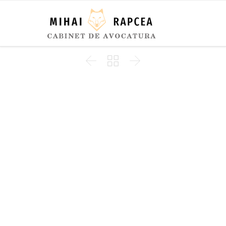


