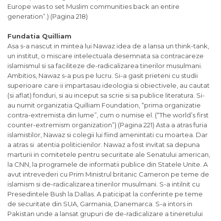
Europe was to set Muslim communities back an entire
generation”.) (Pagina 218)
Fundatia Quilliam
Asa s-a nascut in mintea lui Nawaz idea de a lansa un think-tank,
un institut, o miscare intelectuala desemnata sa contracareze
islamismul si sa faciliteze de-radicalizarea tinerilor musulmani.
Ambitios, Nawaz s-a pus pe lucru. Si-a gasit prieteni cu studii
superioare care ii impartasau ideologia si obiectivele, au cautat
(si aflat) fonduri, si au inceput sa scrie si sa publice literatura. Si-
au numit organizatia Quilliam Foundation, “prima organizatie
contra-extremista din lume”, cum o numise el. (“The world’s first
counter-extremism organization”) (Pagina 221) Asta a atras furia
islamistilor, Nawaz si colegii lui fiind amenintati cu moartea. Dar
a atras si atentia politicienilor. Nawaz a fost invitat sa depuna
marturii in comitetele pentru securitate ale Senatului american,
la CNN, la programele de informatii publice din Statele Unite. A
avut intrevederi cu Prim Ministrul britanic Cameron pe teme de
islamism si de-radicalizarea tinerilor musulmani. S-a intilnit cu
Presedintele Bush la Dallas. A paticipat la conferinte pe teme
de securitate din SUA, Garmania, Danemarca. S-a intors in
Pakistan unde a lansat grupuri de de-radicalizare a tineretului