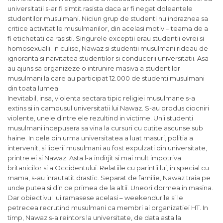
universitatii s-ar fi simtit rasista daca ar fi negat doleantele
studentilor musulmani. Niciun grup de studenti nu indraznea sa
critice activitatile musulmanilor, din acelasi motiv – teama de a
fi etichetati ca rasisti. Singurele exceptii erau studentii evrei
si
homosexualii. In culise, Nawaz
si
studentii musulmani rideau de
ignoranta
si
naivitatea studentilor
si
conducerii universitatii. Asa
au ajuns sa organizeze o intrunire masiva a studentilor
musulmani la care au participat 12.000 de studenti musulmani
din toata lumea.
Inevitabil, insa, violenta sectara tipic religiei musulmane s-a
extins
si
in campusul universitatii lui Nawaz. S-au produs ciocniri
violente, unele dintre ele rezultind in victime. Unii studenti
musulmani incepusera sa vina la cursuri cu cutite ascunse sub
haine. In cele din urma universitatea a luat masuri, politia a
intervenit,
si
liderii musulmani au fost expulzati din universitate,
printre ei
si
Nawaz. Asta l-a indirjit
si
mai mult impotriva
britanicilor
si
a Occidentului. Relatiile cu parintii lui, in special cu
mama, s-au inrautatit drastic. Separat de familie, Nawaz traia pe
unde putea
si
din ce primea de la altii. Uneori dormea in masina.
Dar obiectivul lui ramasese acelasi – weekendurile
si
le
petrecea recrutind musulmani ca membri ai organizatiei HT. In
timp, Nawaz s-a reintors la universitate, de data asta la