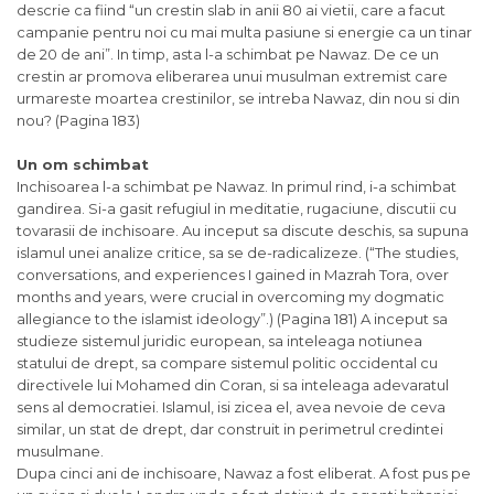
descrie ca fiind “un crestin slab in anii 80 ai vietii, care a facut
campanie pentru noi cu mai multa pasiune si energie ca un tinar
de 20 de ani”. In timp, asta l-a schimbat pe Nawaz. De ce un
crestin ar promova eliberarea unui musulman extremist care
urmareste moartea crestinilor, se intreba Nawaz, din nou si din
nou? (Pagina 183)
Un om schimbat
Inchisoarea l-a schimbat pe Nawaz. In primul rind, i-a schimbat
gandirea. Si-a gasit refugiul in meditatie, rugaciune, discutii cu
tovarasii de inchisoare. Au inceput sa discute deschis, sa supuna
islamul unei analize critice, sa se de-radicalizeze. (“The studies,
conversations, and experiences I gained in Mazrah Tora, over
months and years, were crucial in overcoming my dogmatic
allegiance to the islamist ideology”.) (Pagina 181) A inceput sa
studieze sistemul juridic european, sa inteleaga notiunea
statului de drept, sa compare sistemul politic occidental cu
directivele lui Mohamed din Coran, si sa inteleaga adevaratul
sens al democratiei. Islamul, isi zicea el, avea nevoie de ceva
similar, un stat de drept, dar construit in perimetrul credintei
musulmane.
Dupa cinci ani de inchisoare, Nawaz a fost eliberat. A fost pus pe