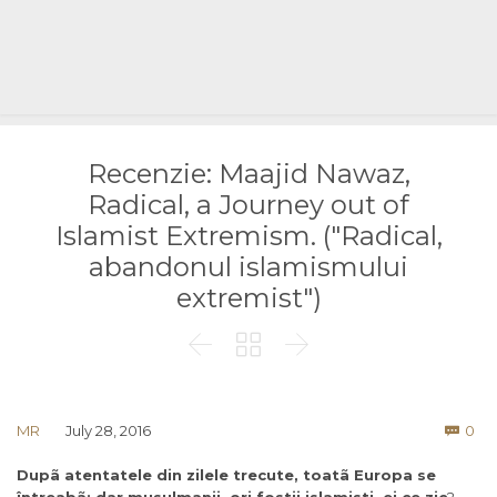
Recenzie: Maajid Nawaz,
Radical, a Journey out of
Islamist Extremism. ("Radical,
abandonul islamismului
extremist")



Co
MR
July 28, 2016
0

Dupã atentatele din zilele trecute, toatã Europa se