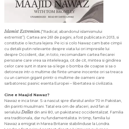
Islamist Extremism.
(“Radical, abandonul islamismului
extremist”). Cartea are 261 de pagini, a fost publicata in 2013,
si
constitutie o lectura lejera. Pe ici
si
colo Nawaz cam bate cimpii
cu detalii putin relevante despre viata lui ori impresiile lui
despre Occident, dar, in toto, recomandam cartea fiecarei
persoane care vrea sa inteleleaga, cit de cit, mintea
si
gindirea
celor care sunt in stare sa-
si
lege o bomba de coapse
si
sa o
detoneze intr-o multime de fiinte umane inocente ori sa treaca
cu un camion gigant printr-o multime de oameni care
sarbatoresc pasnic esenta Europei – libertatea
si
civilizatia.
Cine e Maajid Nawaz?
Nawaz e inca tinar. S-a nascut spre sfarsitul anilor 70 in Pakistan,
din parinti musulmani. Tatal era om de afaceri, avid fan al
Dallas
serialului
din anii 80, un pakistanez occidentalizat. Familia
era traditionala, dar nu fundamentalista. In timp, familia lui
Nawaz a emigrat in Marea Britanie stabilinduse la Londra.