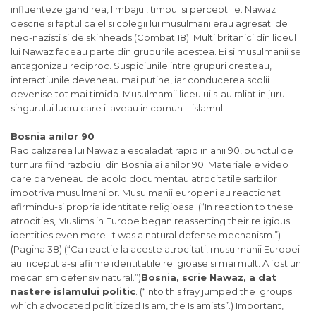
influenteze gandirea, limbajul, timpul
si
perceptiile. Nawaz
descrie
si
faptul ca el
si
colegii lui musulmani erau agresati de
neo-nazisti
si
de skinheads (Combat 18). Multi britanici din liceul
lui Nawaz faceau parte din grupurile acestea. Ei
si
musulmanii se
antagonizau reciproc. Suspiciunile intre grupuri cresteau,
interactiunile deveneau mai putine, iar conducerea scolii
devenise tot mai timida. Musulmamii liceului s-au raliat in jurul
singurului lucru care il aveau in comun –
islamul
.
Bosnia anilor 90
Radicalizarea lui Nawaz a escaladat rapid in anii 90, punctul de
turnura fiind razboiul din Bosnia ai anilor 90. Materialele video
care parveneau de acolo documentau atrocitatile sarbilor
impotriva musulmanilor. Musulmanii europeni au reactionat
afirmindu-
si
propria identitate religioasa. (“In reaction to these
atrocities, Muslims in Europe began reasserting their religious
identities even more. It was a natural defense mechanism.”)
(Pagina 38) (“Ca reactie la aceste atrocitati, musulmanii Europei
au inceput a-
si
afirme identitatile religioase
si
mai mult. A fost un
mecanism defensiv natural.”)
Bosnia, scrie Nawaz, a dat
nastere islamului politic
. (“Into this fray jumped the groups
which advocated politicized Islam, the Islamists”.) Important,