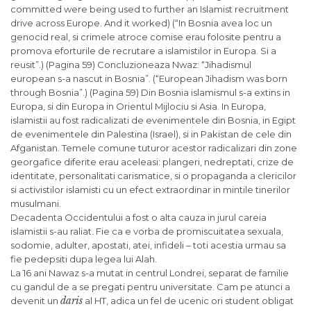
committed were being used to further an Islamist recruitment
drive across Europe. And it worked) (“In Bosnia avea loc un
genocid real,
si
crimele atroce comise erau folosite pentru a
promova eforturile de recrutare a islamistilor in Europa.
Si
a
reusit”.) (Pagina 59) Concluzioneaza Nwaz: “Jihadismul
european s-a nascut in Bosnia”. (“European Jihadism was born
through Bosnia”.) (Pagina 59) Din Bosnia islamismul s-a extins in
Europa,
si
din Europa in Orientul Mijlociu
si
Asia. In Europa,
islamistii au fost radicalizati de evenimentele din Bosnia, in Egipt
de evenimentele din Palestina (Israel),
si
in Pakistan de cele din
Afganistan. Temele comune tuturor acestor radicalizari din zone
georgafice diferite erau aceleasi: plangeri, nedreptati, crize de
identitate, personalitati carismatice,
si
o propaganda a clericilor
si
activistilor islamisti cu un efect extraordinar in mintile tinerilor
musulmani.
Decadenta Occidentului a fost o alta cauza in jurul careia
islamistii s-au raliat. Fie ca e vorba de promiscuitatea sexuala,
sodomie, adulter, apostati, atei, infideli – toti acestia urmau sa
fie pedepsiti dupa legea lui Alah.
La 16 ani Nawaz s-a mutat in centrul Londrei, separat de familie
cu gandul de a se pregati pentru universitate. Cam pe atunci a
daris
devenit un
al HT, adica un fel de ucenic ori student obligat