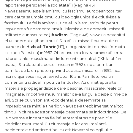
raportarea persoanei la societate”.) (Pagina 45)
Nawaz asemuieste islamismul cu fascismul european totalitar
care cauta sa umple omul cu ideologia unica
si
exclusivista a
fascismului. La fel islamismul, zice el. In islam, atributia pentru
impunerea fundamentalismului islamist e de domeniul miscarii
militante cunoscute ca
jihadism
. (Pagin 46) Nawaz a devenit
si
el un aderent al jihadismului. S-a afiliat miscarii cunoscute cu
numele de
Hizb al-Tahrir
(HT), o organizatie terorista formata
in Israel (Palestina) in 1957. Obiectivul ei a fost
si
ramine afilierea
tuturor tarilor musulmane din lume intr-un califat (“Khilafah” in
araba). S-a alaturat acestei miscari in 1992 cind a primit un
pamflet de la un prieten privind aceasta miscare. In 1992 inca
nici nu ajunsese major, avind doar 16 ani. Pamfletul era un
comentariu radical impotriva hindusilor. Au urmat apoi alte
materiale propagandistice care descriau masacrele, reale ori
imaginate, impotriva musulmanilor de-a lungul a peste o mie de
ani. Scrise cu un ton anti-occidental,
si
desemnate sa
impresioneze mintile tinerilor, Nawaz s-a trezit imersat mai tot
timpul in citirea acestor mesaje desemnate sa indoctrineze. De
la o vreme a inceput sa fie influentat
si
atras de predicile
clericilor musulmani. Cu cit mesajele lor erau mai anti-
occidentale ori anticrestine, cu atit Nawaz
si
colegii lui le