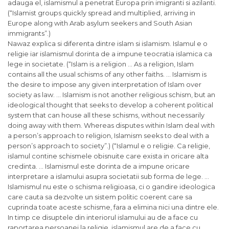
adauga el, islamismul a penetrat Europa prin imigranti
si
azilanti.
(“Islamist groups quickly spread and multiplied, arriving in
Europe along with Arab asylum seekers and South Asian
immigrants”.)
Nawaz explica
si
diferenta dintre islam
si
islamism.
Islamul
e o
religie iar islamismul dorinta de a impune teocratia islamica ca
lege in societate. (“Islam is a religion … As a religion, Islam
contains all the usual schisms of any other faiths. … Islamism is
the desire to impose any given interpretation of Islam over
society as law. … Islamism is not another religious schism, but an
ideological thought that seeks to develop a coherent political
system that can house all these schisms, without necessarily
doing away with them. Whereas disputes within Islam deal with
a person’s approach to religion, Islamism seeks to deal with a
person’s approach to society”.) (“
Islamul
e o religie. Ca religie,
islamul
contine schismele obisnuite care exista in oricare alta
credinta. … Islamismul este dorinta de a impune oricare
interpretare a islamului asupra societatii sub forma de lege. …
Islamismul nu este o schisma religioasa, ci o gandire ideologica
care cauta sa dezvolte un sistem politic coerent care sa
cuprinda toate aceste schisme, fara a elimina nici una dintre ele.
In timp ce disuptele din interiorul islamului au de a face cu
raportarea persoanei la religie, islamismul are de a face cu