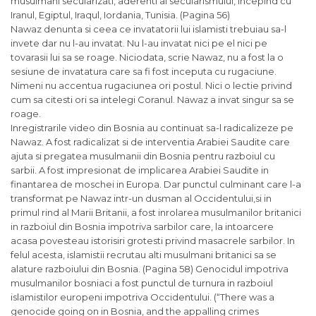
musulmani secularizati, aderenti ai secularismului, incepind cu
Iranul, Egiptul, Iraqul, Iordania, Tunisia. (Pagina 56)
Nawaz denunta
si
ceea ce invatatorii lui islamisti trebuiau sa-l
invete dar nu l-au invatat. Nu l-au invatat nici pe el nici pe
tovarasii lui sa se roage. Niciodata, scrie Nawaz, nu a fost la o
sesiune de invatatura care sa fi fost inceputa cu rugaciune.
Nimeni nu accentua rugaciunea ori postul. Nici o lectie privind
cum sa citesti ori sa intelegi Coranul. Nawaz a invat singur sa se
roage.
Inregistrarile video din Bosnia au continuat sa-l radicalizeze pe
Nawaz. A fost radicalizat
si
de interventia Arabiei Saudite care
ajuta
si
pregatea musulmanii din Bosnia pentru razboiul cu
sarbii. A fost impresionat de implicarea Arabiei Saudite in
finantarea de moschei in Europa. Dar punctul culminant care l-a
transformat pe Nawaz intr-un dusman al Occidentului,
si
in
primul rind al Marii Britanii, a fost inrolarea musulmanilor britanici
in razboiul din Bosnia impotriva sarbilor care, la intoarcere
acasa povesteau istorisiri grotesti privind masacrele sarbilor. In
felul acesta, islamistii recrutau alti musulmani britanici sa se
alature razboiului din Bosnia. (Pagina 58) Genocidul impotriva
musulmanilor bosniaci a fost punctul de turnura in razboiul
islamistilor europeni impotriva Occidentului. (“There was a
genocide going on in Bosnia, and the appalling crimes