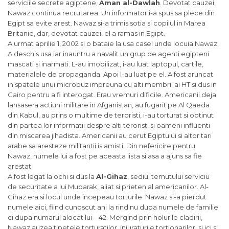
serviciile secrete agiptene,
Aman al-Dawlah
. Devotat cauzei,
Nawaz continua recrutarea. Un informator i-a spus sa plece din
Egipt sa evite arest. Nawaz si-a trimis sotia si copilul in Marea
Britanie, dar, devotat cauzei, el a ramas in Egipt.
A urmat aprilie 1, 2002 si o bataie la usa casei unde locuia Nawaz.
A deschis usa iar inauntru a navalit un grup de agenti egipteni
mascati si inarmati. L-au imobilizat, i-au luat laptopul, cartile,
materialele de propaganda. Apoi l-au luat pe el. A fost aruncat
in spatele unui microbuz impreuna cu alti membrii ai HT si dus in
Cairo pentru a fi interogat. Erau vremuri dificile. Americanii deja
lansasera actiuni militare in Afganistan, au fugarit pe Al Qaeda
din Kabul, au prins o multime de teroristi, i-au torturat si obtinut
din partea lor informatii despre alti teroristi si oameni influenti
din miscarea jihadista. Americanii au cerut Egiptului si altor tari
arabe sa aresteze militantii islamisti. Din nefericire pentru
Nawaz, numele lui a fost pe aceasta lista si asa a ajuns sa fie
arestat.
A fost legat la ochi si dus la
Al-Gihaz
, sediul temutului serviciu
de securitate a lui Mubarak, aliat si prieten al americanilor. Al-
Gihaz era si locul unde incepeau torturile. Nawaz si-a pierdut
numele aici, fiind cunoscut ani la rind nu dupa numele de familie
ci dupa numarul alocat lui – 42. Mergind prin holurile cladirii,
Nawaz auzea tipetele torturatilor, injuraturile tortionarilor, si ici si