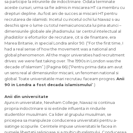
sa participe la intrunirile de indoctrinare. Odata terminate
aceste cursuri, urma sa fie admis in miscarea HT ca membru cu
drepturi depline. Au fost ani de succes ai miscarii HT pentru
recrutarea de islamisti. Incetul cu incetul ochii lui Nawaz s-au
deschis spre o lume cu totul nemaicunoscuta lui pina atunci –
dimensiunile globale ale jihadismului. Iar centrul intelectual al
jihadistilor
si
eforturilor de recrutare, cit
si
de finantare, era
Marea Britanie, in special Londra anilor 90. (“For the first time, I
had a real sense of how the movement was a national and
global phenomenon. All the major universities had recruitment
drives: we were fast taking over. The 1990s in London was the
decade of Islamism”.) (Pagina 66) (“Pentru prima data am avut
un sens real al dimensiunilor miscarii, un fenomen national
si
global. Toate universitatile mari recrutau: faceam progres.
Anii
90 in Londra a fost decada islamismului
“.)
Anii din universitate
Ajuns in universitate, Newham College, Nawaz isi continua
propria indoctrinare
si
isi extinde influenta in rindurile
studentilor musulmani. Ca lider al grupului musulman, se
pricepea sa manipuleze conducerea universitatii pentru a-
si
atinge scopurile. Cerintele impuse universitatii le facea in
numele libertatii religioase
si
a multiculturalismului. Conducerea