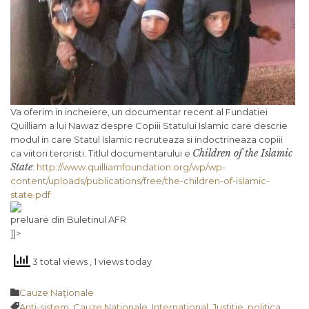
Va oferim in incheiere, un documentar recent al Fundatiei
Quilliam a lui Nawaz despre Copiii Statului Islamic care descrie
modul in care Statul Islamic recruteaza si indoctrineaza copiii
Children of the Islamic
ca viitori teroristi. Titlul documentarului e
State
:
http://www.quilliamfoundation.org/wp/wp-
content/uploads/publications/free/the-children-of-islamic-
state.pdf
preluare din Buletinul AFR
]]>
3 total views
, 1 views today
Category

Cauze Naţionale
Tags

Anti-sistem
,
Cauze Nationale
,
International
,
Justitie
,
politica
,