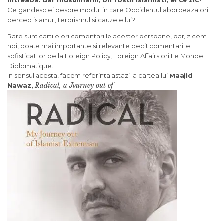
întreabã: dar musulmanii, ori fostii islamisti, ei ce zic
?
Ce gandesc ei despre modul in care
Occidentul
abordeaza ori
percep
islamul
, terorismul
si
cauzele lui?
Rare sunt cartile ori comentariile acestor persoane, dar, zicem
noi, poate mai importante
si
relevante decit comentariile
sofisticatilor de la Foreign Policy, Foreign Affairs ori Le Monde
Diplomatique.
In sensul acesta, facem referinta astazi la cartea lui
Maajid
Radical, a Journey out of
Nawaz,