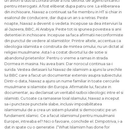
un avion si dus la Londra unde a fost detinut de agenti britanici
pentru interogatii. A fost eliberat dupa patru ore. La eliberarea
din inchisoare, Nawaz a continuat sa fie membru in HT si chiar in
esalonul de conducere, dar dupa un an s-a retras. Peste
noapte, Nawaz a devenit o vedeta. Incepuse sa dea interviuri la
al-Jazeera, BBC, Al Arabiya. Peste tot isi spunea povestea si anii
detentiei in inchisoare. Incepuse sa faca afirmatii neconformiste
din punctul de vedere al islamistilor. Printre altele, accentua ca
ideologia islamista e construita de mintea omului, nu un dictat al
religiei musulmane. Asta l-a costat divortul lui de sotie si
abandonul prietenilor. Pentru o vreme a ramas in strada.
Dormea in masina. Nu avea bani. Dar norocul continua sa-i
surida. Vestea detasarii lui Nawaz de islamism a ajuns la urechile
lui BBC care a facut un documentar extensiv asupra subiectului.
Dintr-o data, Nawaz a ajuns un nume familiar in toate cercurile
musulmane si islamiste din Europa. Afirmatiile lui, facute in
documentar, au declansat un veritabil razboi ideologic intre el si
islamisti. Cu toate ca ramasese loial islamului, Nawaz a inceput
sa-i puncteze punctele slabe, inclusiv imposibilitatea
islamismului de a crea un sistem pluralist si democratic pe un
fundament islamic. Ce a facut islamismul pentru musulmanii
Europei, intreaba el? Nici o favoare, conchide el. Dimpotriva, i-a
dat in spate cu o generatie. (“What Islamism has done for