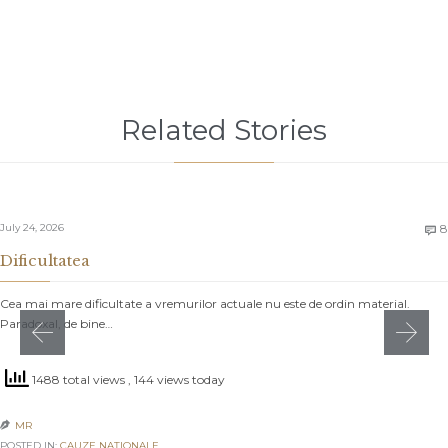
Related Stories
July 24, 2026
8

Dificultatea
Cea mai mare dificultate a vremurilor actuale nu este de ordin material.
Paradoxal, de bine…
1488 total views
, 144 views today
MR

POSTED IN:
CAUZE NAŢIONALE