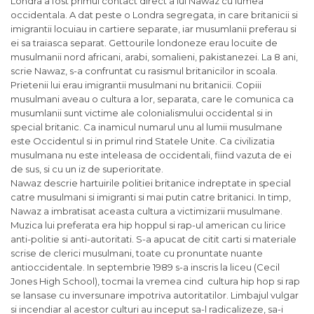
Londra a fost primul contact direct a lui Nawaz cu lumea
occidentala. A dat peste o Londra segregata, in care britanicii
si
imigrantii locuiau in cartiere separate, iar musumlanii preferau
si
ei sa traiasca separat. Gettourile londoneze erau locuite de
musulmanii nord africani, arabi, somalieni, pakistanezei. La 8 ani,
scrie Nawaz, s-a confruntat cu rasismul britanicilor in scoala.
Prietenii lui erau imigrantii musulmani nu britanicii. Copiii
musulmani aveau o cultura a lor, separata, care le comunica ca
musumlanii sunt victime ale colonialismului occidental
si
in
special britanic. Ca inamicul numarul unu al lumii musulmane
este
Occidentul
si
in primul rind Statele Unite. Ca civilizatia
musulmana nu este inteleasa de occidentali, fiind vazuta de ei
de sus,
si
cu un iz de superioritate.
Nawaz descrie hartuirile politiei britanice indreptate in special
catre musulmani
si
imigranti
si
mai putin catre britanici. In timp,
Nawaz a imbratisat aceasta cultura a victimizarii musulmane.
Muzica lui preferata era hip hoppul
si
rap-ul american cu lirice
anti-politie
si
anti-autoritati. S-a apucat de citit carti
si
materiale
scrise de clerici musulmani, toate cu pronuntate nuante
antioccidentale. In septembrie 1989 s-a inscris la liceu (Cecil
Jones High School), tocmai la vremea cind cultura hip hop
si
rap
se lansase cu inversunare impotriva autoritatilor. Limbajul vulgar
si
incendiar al acestor culturi au inceput sa-l radicalizeze, sa-i