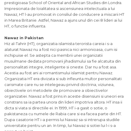
prestigioasa School of Oriental and African Studies din Londra.
Impresionata de loialitatea
si
ascensiunea intelectuala a lui
Nawaz, HT l-au promovat in consiliul de conducere a miscarii HT
in Marea Britanie. Astfel, Nawaz a ajuns unul din cei 8 lideri ai lui
HT, o functie influenta.
Nawaz in Pakistan
Hiz al-Tahrir (HT), organizatia islamista terorista careia i s-a
alaturat Nawaz nu a fost nici pasnica nici armonioasa, cum isi
inchipuise el. Se astepta ca membrii unei organizatii
musulmane dedata promovarii jihadismului sa fie alcatuita din
personalitati integre, inteligente si oneste. Dar nu a fost asa.
Acestia au fost ani ai romantismului islamist pentru Nawaz.
Organizatia HT era divizata si sub infleunta multor personalitati
carismate care nu se intelegeau privind doctrina, viziunea,
obiectivele ori metodele de promovare a obiectivelor
organizatiei. Nawaz a fost prins in aceste disensiuni si uneori era
constrans sa ia partea unora din lideri impotriva altora. HT insa ii
dicta si viata si directiile ei. In 1999, HT i-a gasit o sotie, o
pakistaneza cu numele de Rabia care si ea facea parte din HT.
Dupa casatorie HT i-a permis lui Nawaz sa-si intrerupa studiile
universitate pentru un an. In timp, lui Nawaz si sotiei lui l-i s-a