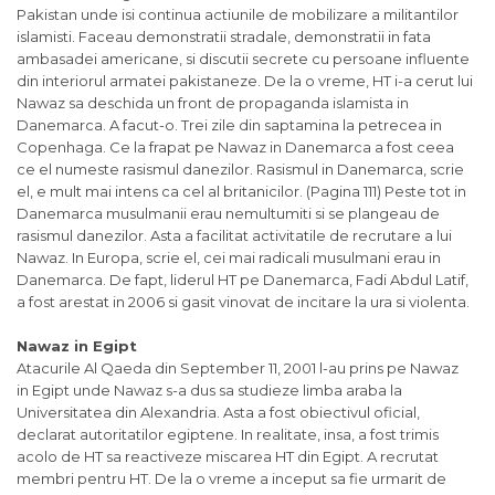
Pakistan unde isi continua actiunile de mobilizare a militantilor
islamisti. Faceau demonstratii stradale, demonstratii in fata
ambasadei americane, si discutii secrete cu persoane influente
din interiorul armatei pakistaneze. De la o vreme, HT i-a cerut lui
Nawaz sa deschida un front de propaganda islamista in
Danemarca. A facut-o. Trei zile din saptamina la petrecea in
Copenhaga. Ce la frapat pe Nawaz in Danemarca a fost ceea
ce el numeste rasismul danezilor. Rasismul in Danemarca, scrie
el, e mult mai intens ca cel al britanicilor. (Pagina 111) Peste tot in
Danemarca musulmanii erau nemultumiti si se plangeau de
rasismul danezilor. Asta a facilitat activitatile de recrutare a lui
Nawaz. In Europa, scrie el, cei mai radicali musulmani erau in
Danemarca. De fapt, liderul HT pe Danemarca, Fadi Abdul Latif,
a fost arestat in 2006 si gasit vinovat de incitare la ura si violenta.
Nawaz in Egipt
Atacurile Al Qaeda din September 11, 2001 l-au prins pe Nawaz
in Egipt unde Nawaz s-a dus sa studieze limba araba la
Universitatea din Alexandria. Asta a fost obiectivul oficial,
declarat autoritatilor egiptene. In realitate, insa, a fost trimis
acolo de HT sa reactiveze miscarea HT din Egipt. A recrutat
membri pentru HT. De la o vreme a inceput sa fie urmarit de