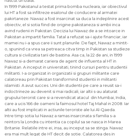
nascut un baiat.
In 1999 Pakistanul a testat prima bomba nucleara, iar obiectivul
lui HT a fost sa infiltreze esalonul de conducere al armatei
pakirtaneze. Nawaz a fost insarcinat sa duca la indeplinire acest
obiectiv, el si sotia fiind de origine pakistaneza si ambii inca
avind rudenii in Pakistan. Decizia lui Nawaz de a se intoarce in
Pakistan a impartit familia. Tatal a refuzat sa-i ajute financiar, iar
mamei nu i-a spus care ii sunt planurile. De fapt, Nawaz a mintit-
o, spunind ca vrea sa petreaca citva timp in Pakistan sa studieze
cultura si civilizatia tarii de bastina. Asa ca, la 22 de ani, in 1999
Nawaz si-a demarat cariera de agent de influenta al HT in
Pakistan. A inceput in universitati, tinind cursuri pentru studentii
militanti. I-a organizat in organizatii si grupuri militante care
calatoreau prin Pakistan transformind studentii in militanti
islamisti. A avut succes. Unii din studentii pe care a reusit sa-i
indoctrineze au devenit si mai radicali, iar altii s-au alaturat
grupului terorist care si-a revendicat atacul din Mumbai, India,
care a ucis 166 de oameni la faimosul hotel Taj Mahal in 2008. Iar
altii au fost implicati in actiunile teroriste ale lui Al-Qaeda.
Intre timp sotia lui Nawaz a ramas insarcinata si familia s-a
reintors la Londra cu intentia ca copilul sa se nasca in Marea
Britanie. Relatiile intre ei, insa, au inceput sa se stinga. Nawaz
era mai mult legat de HT decit de sotie. Calatorea des in