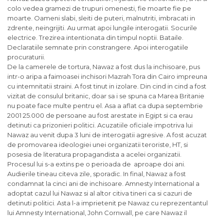
colo vedea gramezi de trupuri omenesti, fie moarte fie pe
moarte. Oameni slabi, sleiti de puteri, malnutriti, imbracati in
zdrente, neingrijiti. Au urmat apoi lungile interogatii. Socurile
electrice. Trezirea intentionata din timpul noptii. Bataile.
Declaratiile semnate prin constrangere. Apoi interogatiile
procuraturii.
De la camerele de tortura, Nawaz a fost dus la inchisoare, pus
intr-o aripa a faimoasei inchisori Mazrah Tora din Cairo impreuna
cu intemnitatii straini. A fost tinut in izolare. Din cind in cind a fost
vizitat de consulul britanic, doar sa i se spuna ca Marea Britanie
nu poate face multe pentru el. Asa a aflat ca dupa septembrie
2001 25.000 de persoane au fost arestate in Egipt si ca erau
detinuti ca prizonieri politici. Acuzatiile oficiale impotriva lui
Nawaz au venit dupa 3 luni de interogatii agresive. A fost acuzat
de promovarea ideologiei unei organizatii teroriste, HT, si
posesia de literatura propagandista a acelei organizatii.
Procesul lui s-a extins pe o perioada de aproape doi ani.
Audierile tineau citeva zile, sporadic. In final, Nawaz a fost
condamnat la cinci ani de inchisoare. Amnesty International a
adoptat cazul lui Nawaz si al altor citiva tineri ca si cazuri de
detinuti politici. Asta l-a imprietenit pe Nawaz cu reprezentantul
lui Amnesty International, John Cornwall, pe care Nawaz il