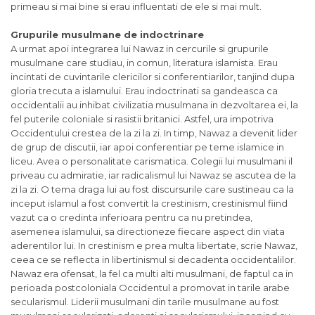
primeau
si
mai bine
si
erau influentati de ele
si
mai mult.
Grupurile musulmane de indoctrinare
A urmat apoi integrarea lui Nawaz in cercurile
si
grupurile
musulmane care studiau, in comun, literatura islamista. Erau
incintati de cuvintarile clericilor
si
conferentiarilor, tanjind dupa
gloria trecuta a islamului. Erau indoctrinati sa gandeasca ca
occidentalii au inhibat civilizatia musulmana in dezvoltarea ei, la
fel puterile coloniale
si
rasistii britanici. Astfel, ura impotriva
Occidentului crestea de la zi la zi. In timp, Nawaz a devenit lider
de grup de discutii, iar apoi conferentiar pe teme islamice in
liceu. Avea o personalitate carismatica. Colegii lui musulmani il
priveau cu admiratie, iar radicalismul lui Nawaz se ascutea de la
zi la zi. O tema draga lui au fost discursurile care sustineau ca la
inceput
islamul
a fost convertit la crestinism, crestinismul fiind
vazut ca o credinta inferioara pentru ca nu pretindea,
asemenea islamului, sa directioneze fiecare aspect din viata
aderentilor lui. In crestinism e prea multa libertate, scrie Nawaz,
ceea ce se reflecta in libertinismul
si
decadenta occidentalilor.
Nawaz era ofensat, la fel ca multi alti musulmani, de faptul ca in
perioada postcoloniala
Occidentul
a promovat in tarile arabe
secularismul. Liderii musulmani din tarile musulmane au fost