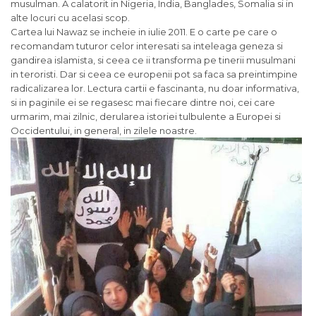
musulman. A calatorit in Nigeria, India, Banglades, Somalia si in
alte locuri cu acelasi scop.
Cartea lui Nawaz se incheie in iulie 2011. E o carte pe care o
recomandam tuturor celor interesati sa inteleaga geneza si
gandirea islamista, si ceea ce ii transforma pe tinerii musulmani
in teroristi. Dar si ceea ce europenii pot sa faca sa preintimpine
radicalizarea lor. Lectura cartii e fascinanta, nu doar informativa,
si in paginile ei se regasesc mai fiecare dintre noi, cei care
urmarim, mai zilnic, derularea istoriei tulbulente a Europei si
Occidentului, in general, in zilele noastre.