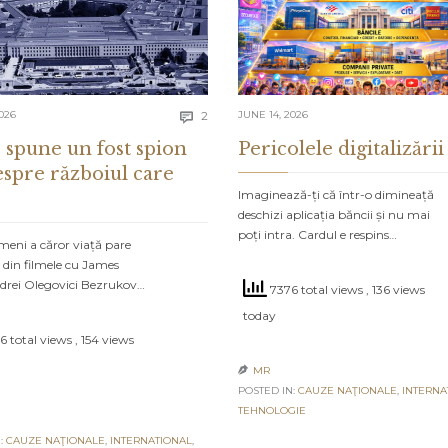
Comments
026
2
JUNE 14, 2026

 spune un fost spion
Pericolele digitalizării
espre războiul care
Imaginează-ți că într-o dimineață
deschizi aplicația băncii și nu mai
poți intra. Cardul e respins…
meni a căror viață pare
 din filmele cu James
drei Olegovici Bezrukov…
7376 total views
, 136 views
today
 total views
, 154 views
MR

POSTED IN:
CAUZE NAŢIONALE
,
INTERNA
TEHNOLOGIE
:
CAUZE NAŢIONALE
,
INTERNATIONAL
,