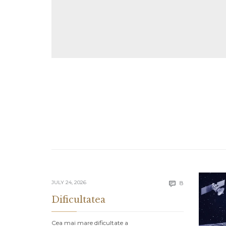
Comments
JULY 24, 2026
8

Dificultatea
Cea mai mare dificultate a