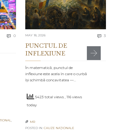
greșelile alto
timpul…
4989 to
Comments
Comments
today
0
MAY 18, 2026
3


PUNCTUL DE
INFLEXIUNE
MR

POSTED IN:
CA
În matematică, punctul de
inflexiune este acela în care o curbă
își schimbă concavitatea —…
5423 total views
, 116 views
today
TIONAL
,
MR

POSTED IN:
CAUZE NAŢIONALE