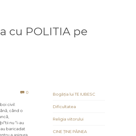
ta cu POLITIA pe
Comments
0

Bogăția lui TE IUBESC
oi civil:
Dificultatea
ãmânã, când o
uncã,
Religia viitorului
iºtii nu ºi-au
s-au baricadat
CINE ȚINE PÂINEA
entru a asigura