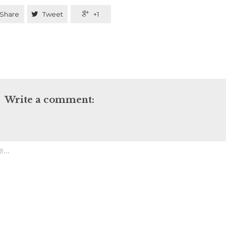
Share

Tweet

+1
Write a comment: