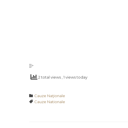
]]>
2 total views
, 1 views today
Category

Cauze Naţionale
Tags

Cauze Nationale