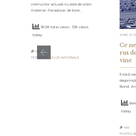
vremurilor actuale nu este de ordin
material. Paradoxal, de bine…
1808 total views
, 138 views
today
JUNE 21, 2
Ce ne
rus d
MR

POSTED IN:
CAUZE NAŢIONALE
vine
Există oa
desprinsă
Bond. An
6646
today
MR

POSTED IN