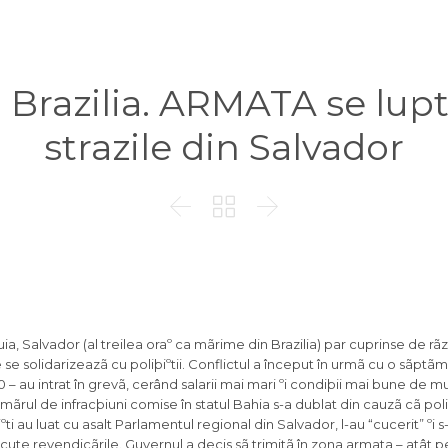
 Brazilia. ARMATA se lup
strazile din Salvador



uia, Salvador (al treilea oraº ca mãrime din Brazilia) par cuprinse de rãzb
are se solidarizeazã cu poliþiºtii. Conflictul a început în urmã cu o sãpt
00 – au intrat în grevã, cerând salarii mai mari ºi condiþii mai bune de m
mãrul de infracþiuni comise în statul Bahia s-a dublat din cauzã cã poliþ
iºti au luat cu asalt Parlamentul regional din Salvador, l-au “cucerit” ºi 
fãcute revendicãrile. Guvernul a decis sã trimitã în zona armata – atât p