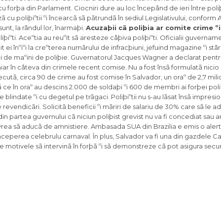
cu forþa din Parlament. Ciocniri dure au loc începând de ieri între poliþi
 cu poliþiºtii ºi încearcã sã pãtrundã în sediul Legislativului, conform AP
unt, la rândul lor, înarmaþi.
Acuzaþii cã poliþia ar comite crime ºi 
iºti. Aceºtia au reuºit sã aresteze câþiva poliþiºti. Oficialii guvername
t ei înºiºi la creºterea numãrului de infracþiuni, jefuind magazine ºi stâ
eci de maºini de poliþie. Guvernatorul Jacques Wagner a declarat pent
i chiar în câteva din crimele recent comise. Nu a fost însã formulatã nici
recutã, circa 90 de crime au fost comise în Salvador, un oraº de 2,7 mil
ã ce în oraº au descins 2.000 de soldaþi ºi 600 de membri ai forþei pol
e blindate ºi cu degetul pe trãgaci. Poliþiºtii nu s-au lãsat însã impresio
revendicãri. Solicitã beneficii ºi mãriri de salariu de 30% care sã le a
in partea guvernului cã niciun poliþist grevist nu va fi concediat sau a
 vrea sã aducã de amnistiere. Ambasada SUA din Brazilia e emis o alertã
începerea celebrulu carnaval. În plus, Salvador va fi una din gazdele 
te motivele sã intervinã în forþã ºi sã demonstreze cã pot asigura secur