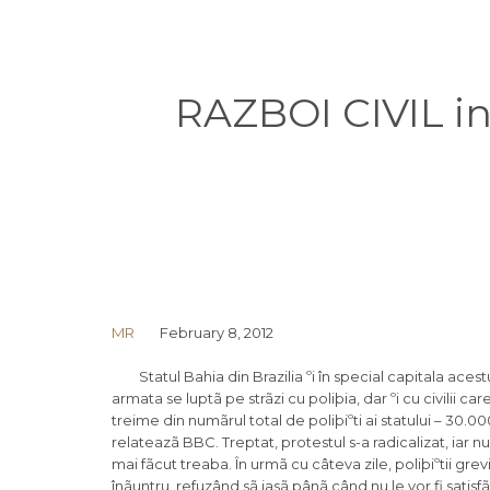
RAZBOI CIVIL in
MR
February 8, 2012
Statul Bahia din Brazilia ºi în special capitala acest
armata se luptã pe strãzi cu poliþia, dar ºi cu civilii c
treime din numãrul total de poliþiºti ai statului – 30.0
relateazã BBC. Treptat, protestul s-a radicalizat, iar nu
mai fãcut treaba. În urmã cu câteva zile, poliþiºtii grev
înãuntru, refuzând sã iasã pânã când nu le vor fi satis