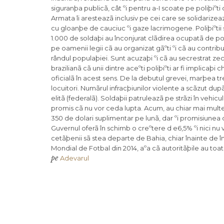
siguranþa publicã, cât ºi pentru a-I scoate pe poliþiºti 
Armata îi aresteazã inclusiv pe cei care se solidarizeazã
cu gloanþe de cauciuc ºi gaze lacrimogene. Poliþiºtii s
1.000 de soldaþi au înconjurat clãdirea ocupatã de poliþ
pe oamenii legii cã au organizat gãºti ºi cã au contribui
rândul populaþiei. Sunt acuzaþi ºi cã au secrestrat z
brazilianã cã unii dintre aceºti poliþiºti ar fi implicaþ
oficialã în acest sens. De la debutul grevei, marþea t
locuitori. Numãrul infracþiunilor violente a scãzut dup
elitã (federalã). Soldaþii patruleazã pe strãzi în vehicul
promis cã nu vor ceda lupta. Acum, au chiar mai multe 
350 de dolari suplimentar pe lunã, dar ºi promisiunea d
Guvernul oferã în schimb o creºtere d e6,5% ºi nici nu
cetãþenii sã stea departe de Bahia, chiar înainte de 
Mondial de Fotbal din 2014, aºa cã autoritãþile au toa
pe
Adevarul