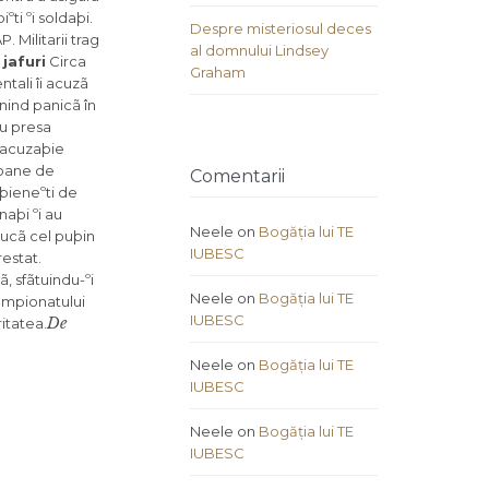
ºti ºi soldaþi.
Despre misteriosul deces
. Militarii trag
al domnului Lindsey
jafuri
Circa
Graham
ntali îi acuzã
rnind panicã în
ru presa
o acuzaþie
ioane de
Comentarii
iþieneºti de
naþi ºi au
Neele
on
Bogăția lui TE
ducã cel puþin
IUBESC
restat.
, sfãtuindu-ºi
Neele
on
Bogăția lui TE
Campionatului
IUBESC
De
itatea.
Neele
on
Bogăția lui TE
IUBESC
Neele
on
Bogăția lui TE
IUBESC