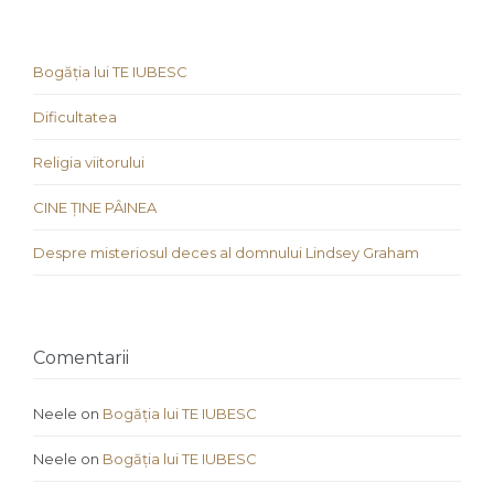
Bogăția lui TE IUBESC
Dificultatea
Religia viitorului
CINE ȚINE PÂINEA
Despre misteriosul deces al domnului Lindsey Graham
Comentarii
Neele
on
Bogăția lui TE IUBESC
Neele
on
Bogăția lui TE IUBESC