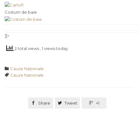
Costum de baie
]]>
2 total views
, 1 views today
Category

Cauze Naţionale
Tags

Cauze Nationale

Share

Tweet

+1