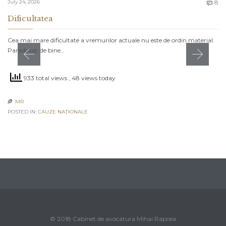
C
July 24, 2026
8

Dificultatea
Cea mai mare dificultate a vremurilor actuale nu este de ordin material.
Paradoxal, de bine…
933 total views
, 48 views today
MR

POSTED IN:
CAUZE NAŢIONALE
© 2018 Cabinet de avocatura Mihai Rapcea