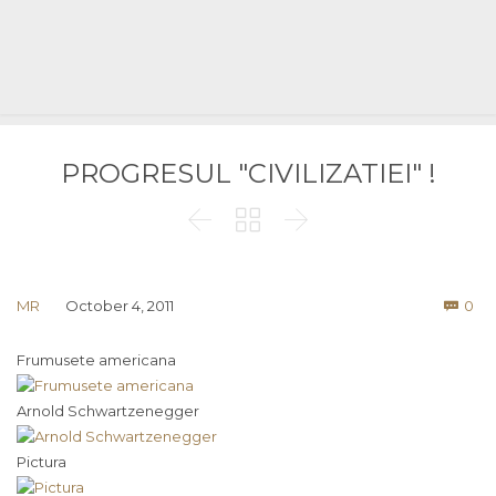
PROGRESUL "CIVILIZATIEI" !



Co
MR
October 4, 2011
0

Frumusete americana
Arnold Schwartzenegger
Pictura