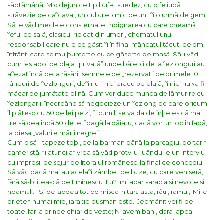
sãptãmânã. Mic dejun de tip bufet suedez, cu o feliuþã
strãvezie de caºcaval, un cubuleþ mic de unt ºi o urmã de gem.
Sã le vãd meclele consternate, indignarea cu care cheamã
ºeful de salã, clasicul ridicat din umeri, chematul unui
responsabil care nu e de gãsit ºi în final mâncatul tãcut, de om
înfrânt, care se mulþumeºte cu ce gãseºte pe masã.
Sã-i vãd
cum ies apoi pe plaja „privatã” unde bãieþii de la ºezlonguri au
aºezat încã de la rãsãrit semnele de „rezervat” pe primele 10
rânduri de ºezlonguri, deºi nu-i nici dracu pe plajã, ºi nici nu va fi
mãcar pe jumãtate plinã. Cum vor duce munca de lãmurire cu
ºezlongarii, încercând sã negocieze un ºezlong pe care oricum
îl plãtesc cu 50 de lei pe zi, ºi cum li se va da de înþeles cã mai
tre sã dea încã 50 de lei ºpagã la bãiatu, dacã vor un loc în faþã,
la piesa „valurile mãrii negre”.
Cum o sã-i tapeze toþi, de la barman pânã la parcagiu, portar ºi
cameristã. ªi atunci aº vrea sã vãd protv-ul luându-le un interviu
cu impresii de sejur pe litoralul românesc, la final de concediu.
Sã vãd dacã mai au acelaºi zâmbet pe buze, cu care veniserã,
fãrã sã-l citeascã pe Eminescu:
Eu? Imi apar saracia si nevoile si
neamul…
Si de-aceea tot ce misca-n tara asta, râul, ramul,
Mi-e
prieten numai mie, iara tie dusman este.
Jecmãnit vei fi de
toate, far-a prinde chiar de veste;
N-avem bani, dara japca