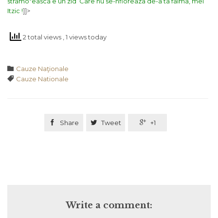
strãmoºeascã e un zid
Care nu se-nfioreaza de-a ta faima, mei
Itzic !
]]>
2 total views
, 1 views today
Category

Cauze Naţionale
Tags

Cauze Nationale

Share

Tweet

+1
Write a comment: