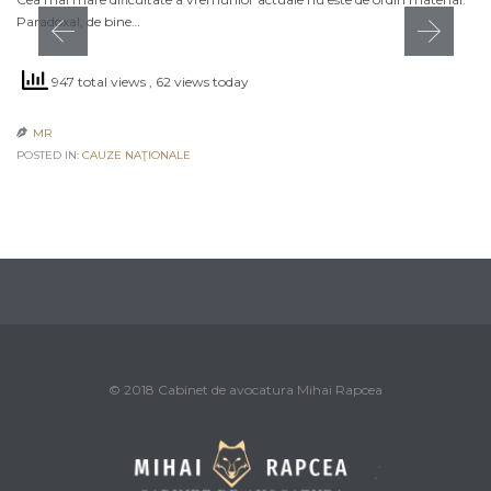
Paradoxal, de bine…
947 total views
, 62 views today
MR

POSTED IN:
CAUZE NAŢIONALE
© 2018 Cabinet de avocatura Mihai Rapcea