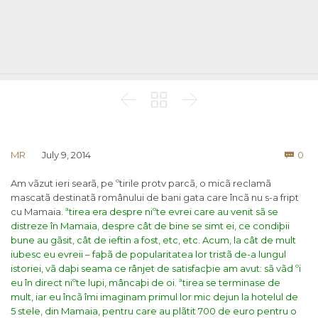



Co
MR
July 9, 2014
0

Am vãzut ieri searã, pe ºtirile protv parcã, o micã reclamã
mascatã destinatã românului de bani gata care încã nu s-a fript
cu Mamaia.
ªtirea era despre niºte evrei care au venit sã se
distreze în Mamaia, despre cât de bine se simt ei, ce condiþii
bune au gãsit, cât de ieftin a fost, etc, etc.
Acum, la cât de mult
iubesc eu evreii – faþã de popularitatea lor tristã de-a lungul
istoriei, vã daþi seama ce rânjet de satisfacþie am avut: sã vãd ºi
eu în direct niºte lupi, mâncaþi de oi.
ªtirea se terminase de
mult, iar eu încã îmi imaginam primul lor mic dejun la hotelul de
5 stele, din Mamaia, pentru care au plãtit 700 de euro pentru o