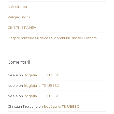
Dificultatea
Religia viitorului
CINE ȚINE PÂINEA
Despre misteriosul deces al domnului Lindsey Graham
Comentarii
Neele
on
Bogăția lui TE IUBESC
Neele
on
Bogăția lui TE IUBESC
Neele
on
Bogăția lui TE IUBESC
Christian Tzurcanu
on
Bogăția lui TE IUBESC