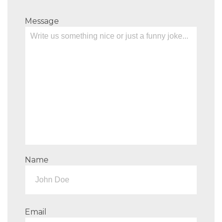
Message
Name
Email