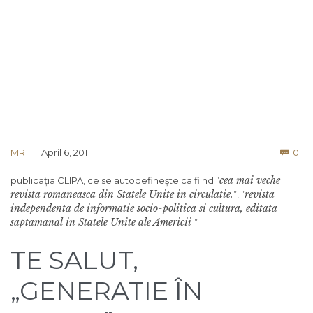
Co
MR
April 6, 2011
0

cea mai veche
publicația CLIPA, ce se autodefinește ca fiind ”
revista romaneasca din Statele Unite in circulatie.
revista
”, ”
independenta de informatie socio-politica si cultura, editata
saptamanal in Statele Unite ale Americii
”
TE SALUT,
„GENERATIE ÎN