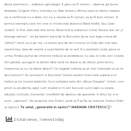
decat premierul … ardelean get-beget. E greu sa fii roman – observa, pe buna
dreptate, Grigore Vieru. Inaintea lui, Nae Ionescu afirma ceea ce istoria noastra
ne-a confirmat nu o data: nici nu e nevoie sa fii roman, ca sa fii bun roman. Si
primul exemplu care imi vine in minte este doctorul Raed Arafat. Sau Gabi
Szabo? In fine, asta este alta tema. Revenind la subiectul initial, fiecare stie cat „il
strange opinca”… Iar pe baietii aceia de la Bucuresti (sa se mai lege cineva de
„Miticii” mei!), ca si pe noi, i-a strans tare de tot mizeria lui Csibi, dar mai ales
nesimtirea, lipsa de reactie a autoritatilor de la varf. Si a societatii civile, pana la
urma, fiindca puhoi de omenire trebuia sa protesteze, nu asa, ici-colo, voci izolate.
Din pacate, ajungem la doctor abia cand ne doare si, de obicei, prea tarziu.
Inseamna ca nu ne doare destul? Ce tragedii trebuie sa se mai intample ca sa ne
dezmeticim? Sa ramanem si fara tara?
Gestul acestor tineri este superb si ar
trebui sa ne incarce bateriile. Ca si calitatea celor din „Noua Dreapta”. Initial, i-am
privit cu prudenta, apoi i
am studiat si m-am bucurat: sunt copii cu scoala,
–
educati, civilizati, manierati, insufletiti de idealuri, de sperante. In felul lor, si ei
sunt… „opincari”. Voi propune noii Puteri, cand va fi sa fie, sa instituie Inaltul Ordin
]]>
al Opincii!
Te salut, „generatie in opinci”! MARIANA CRISTESCU
2 total views
, 1 views today