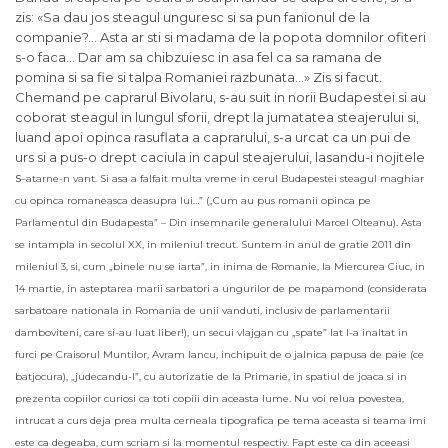
zis: «Sa dau jos steagul unguresc si sa pun fanionul de la
companie?… Asta ar sti si madama de la popota domnilor ofiteri
s-o faca… Dar am sa chibzuiesc in asa fel ca sa ramana de
pomina si sa fie si talpa Romaniei razbunata…» Zis si facut.
Chemand pe caprarul Bivolaru, s-au suit in norii Budapestei si au
coborat steagul in lungul sforii, drept la jumatatea steajerului si,
luand apoi opinca rasuflata a caprarului, s-a urcat ca un pui de
urs si a pus-o drept caciula in capul steajerului, lasandu-i nojitele
s
atarne-n vant. Si asa a falfait multa vreme in cerul Budapestei steagul maghiar
–
cu opinca romaneasca deasupra lui…” („Cum au pus romanii opinca pe
Parlamentul din Budapesta” – Din insemnarile generalului Marcel Olteanu).
Asta
se intampla in secolul XX, in mileniul trecut. Suntem in anul de gratie 2011 din
mileniul 3, si, cum „binele nu se iarta”, in inima de Romanie, la Miercurea Ciuc, in
14 martie, in asteptarea marii sarbatori a ungurilor de pe mapamond (considerata
sarbatoare nationala in Romania de unii vanduti, inclusiv de parlamentarii
damboviteni, care si-au luat liber!), un secui vlajgan cu „spate” lat l-a inaltat in
furci pe Craisorul Muntilor, Avram Iancu, inchipuit de o jalnica papusa de paie (ce
batjocura), „judecandu-l”, cu autorizatie de la Primarie, in spatiul de joaca si in
prezenta copiilor curiosi ca toti copiii din aceasta lume. Nu voi relua povestea,
intrucat a curs deja prea multa cerneala tipografica pe tema aceasta si teama imi
este ca degeaba, cum scriam si la momentul respectiv. Fapt este ca din aceeasi