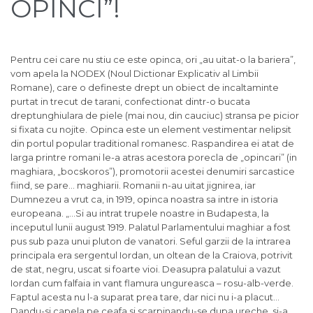
OPINCI”!
Pentru cei care nu stiu ce este opinca, ori „au uitat-o la bariera”,
vom apela la NODEX (Noul Dictionar Explicativ al Limbii
Romane), care o defineste drept un obiect de incaltaminte
purtat in trecut de tarani, confectionat dintr-o bucata
dreptunghiulara de piele (mai nou, din cauciuc) stransa pe picior
si fixata cu nojite.
Opinca este un element vestimentar nelipsit
din portul popular traditional romanesc. Raspandirea ei atat de
larga printre romani le-a atras acestora porecla de „opincari” (in
maghiara, „bocskoros”), promotorii acestei denumiri sarcastice
fiind, se pare… maghiarii. Romanii n-au uitat jignirea, iar
Dumnezeu a vrut ca, in 1919, opinca noastra sa intre in istoria
europeana. „…Si au intrat trupele noastre in Budapesta, la
inceputul lunii august 1919. Palatul Parlamentului maghiar a fost
pus sub paza unui pluton de vanatori. Seful garzii de la intrarea
principala era sergentul Iordan, un oltean de la Craiova, potrivit
de stat, negru, uscat si foarte vioi. Deasupra palatului a vazut
Iordan cum falfaia in vant flamura ungureasca – rosu-alb-verde.
Faptul acesta nu l-a suparat prea tare, dar nici nu i-a placut…
Dandu-si capela pe ceafa si scarpinandu-se dupa ureche, si-a