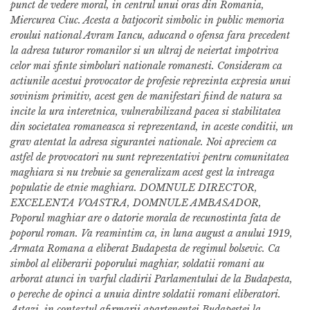
punct de vedere moral, in centrul unui oras din Romania,
Miercurea Ciuc. Acesta a batjocorit simbolic in public memoria
eroului national Avram Iancu, aducand o ofensa fara precedent
la adresa tuturor romanilor si un ultraj de neiertat impotriva
celor mai sfinte simboluri nationale romanesti. Consideram ca
actiunile acestui provocator de profesie reprezinta expresia unui
sovinism primitiv, acest gen de manifestari fiind de natura sa
incite la ura interetnica, vulnerabilizand pacea si stabilitatea
din societatea romaneasca si reprezentand, in aceste conditii, un
grav atentat la adresa sigurantei nationale. Noi apreciem ca
astfel de provocatori nu sunt reprezentativi pentru comunitatea
maghiara si nu trebuie sa generalizam acest gest la intreaga
populatie de etnie maghiara. DOMNULE DIRECTOR,
EXCELENTA VOASTRA, DOMNULE AMBASADOR,
Poporul maghiar are o datorie morala de recunostinta fata de
poporul roman. Va reamintim ca, in luna august a anului 1919,
Armata Romana a eliberat Budapesta de regimul bolsevic. Ca
simbol al eliberarii poporului maghiar, soldatii romani au
arborat atunci in varful cladirii Parlamentului de la Budapesta,
o pereche de opinci a unuia dintre soldatii romani eliberatori.
Astazi, in contextul afirmarii apartenentei Budapestei la