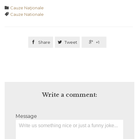
Category

Cauze Naţionale
Tags

Cauze Nationale

Share

Tweet

+1
Write a comment:
Message