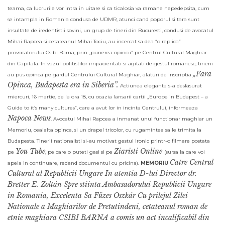
teama, ca lucrurile vor intra in uitare si ca ticalosia va ramane nepedepsita, cum
se intampla in Romania condusa de UDMR, atunci cand poporul si tara sunt
insultate de iredentistii sovini, un grup de tineri din Bucuresti, condusi de avocatul
Mihai Rapcea si cetateanul Mihai Tociu, au incercat sa dea “o replica”
provocatorului Csibi Barna, prin „punerea opincii” pe Centrul Cultural Maghiar
din Capitala. In vazul politistilor impacientati si agitati de gestul romanesc, tinerii
„Fara
au pus opinca pe gardul Centrului Cultural Maghiar, alaturi de inscriptia
Opinca, Budapesta era in Siberia”
.
Actiunea eleganta s-a desfasurat
miercuri, 16 martie, de la ora 18, cu ocazia lansarii cartii „Europe in Budapest – a
Guide to it’s many cultures”, care a avut lor in incinta Centrului, informeaza
Napoca News
.
Avocatul Mihai Rapcea a inmanat unui functionar maghiar un
Memoriu, cealalta opinca, si un drapel tricolor,
cu rugamintea sa le trimita la
Budapesta.
Tinerii nationalisti si-au motivat gestul ironic printr-o filmare postata
You Tube
Ziaristi Online
pe
, pe care o puteti gasi si pe
(sursa la care voi
Catre Centrul
apela in continuare, redand documentul cu pricina).
MEMORIU
Cultural al Republicii Ungare In atentia D-lui Director dr.
Bretter E. Zoltán Spre stiinta Ambasadorului Republicii Ungare
in Romania, Excelenta Sa Füzes Oszkár Cu prilejul Zilei
Nationale a Maghiarilor de Pretutindeni, cetateanul roman de
etnie maghiara CSIBI BARNA a comis un act incalificabil din