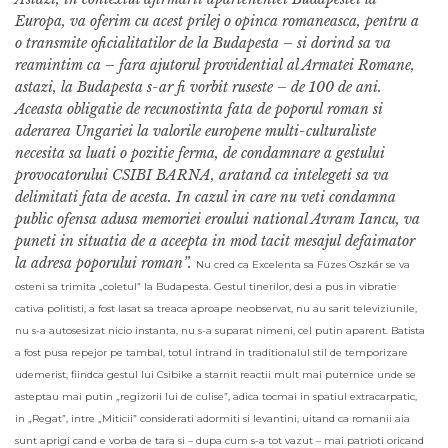
Europa, va oferim cu acest prilej o opinca romaneasca, pentru a
o transmite oficialitatilor de la Budapesta – si dorind sa va
reamintim ca – fara ajutorul providential al Armatei Romane,
astazi, la Budapesta s-ar fi vorbit ruseste – de 100 de ani.
Aceasta obligatie de recunostinta fata de poporul roman si
aderarea Ungariei la valorile europene multi-culturaliste
necesita sa luati o pozitie ferma, de condamnare a gestului
provocatorului CSIBI BARNA, aratand ca intelegeti sa va
delimitati fata de acesta. In cazul in care nu veti condamna
public ofensa adusa memoriei eroului national Avram Iancu, va
puneti in situatia de a aceepta in mod tacit mesajul defaimator
la adresa poporului roman”.
Nu cred ca Excelenta sa Füzes Oszkár se va
osteni sa trimita „coletul” la Budapesta. Gestul tinerilor, desi a pus in vibratie
cativa politisti, a fost lasat sa treaca aproape neobservat, nu au sarit televiziunile,
nu s-a autosesizat nicio instanta, nu s-a suparat nimeni, cel putin aparent. Batista
a fost pusa repejor pe tambal, totul intrand in traditionalul stil de temporizare
udemerist, fiindca gestul lui Csibike a starnit reactii mult mai puternice unde se
asteptau mai putin „regizorii lui de culise”, adica tocmai in spatiul extracarpatic,
in „Regat”, intre „Miticii” considerati adormiti si levantini, uitand ca romanii aia
sunt aprigi cand e vorba de tara si – dupa cum s-a tot vazut – mai patrioti oricand