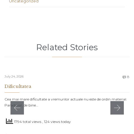
Uncategorized
Related Stories
C
July 24, 2026
8

Dificultatea
Cea mai mare dificultate a vremurilor actuale nu este de ordin material.
Paradoxal, de bine…
1794 total views
, 124 views today