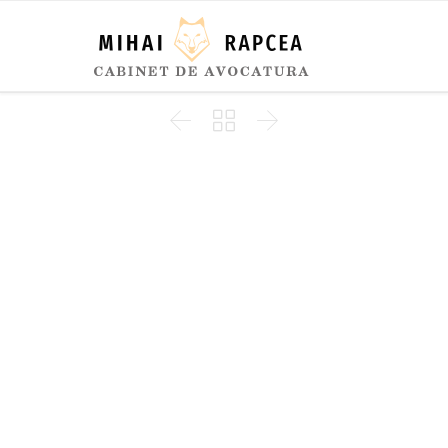


