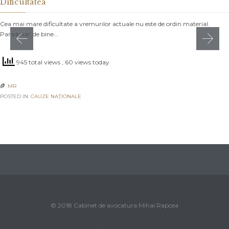
Dificultatea
Cea mai mare dificultate a vremurilor actuale nu este de ordin material.
Paradoxal, de bine…
945 total views
, 60 views today
MR

POSTED IN:
CAUZE NAŢIONALE
© 2018 Cabinet de avocatura Mihai Rapcea