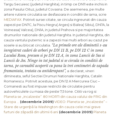
Targu Secuiesc (judetul Harghita), in timp ce DN11 este inchis in
zona Pasului Oituz, judetul Covasna. De asemenea, pe multe
artere rutiere circulatia se desfasoara in conditii de iarna, scrie
MEDIAFAX.
Potrivit sursei citate, se circula ingreunat din cauza
zapezii pe DN7C, la Piscu Negru( Arges) si Balea( Sibiu), DN7A, la
Voineasa( Valcea), DN1A, in judetul Prahova si pe majoritatea
drumurilor nationale din judetul Harghita. In judetul Harghita, din
cauza vantului puternic si a zapezii mai multi arbori au cazut pe
“La primele ore ale diminetii s-au
sosele si au blocat circulatia.
inregistrat caderi de arbori pe DN 11 B, pe DN 12 C in zona
Lacului Rosu, precum si pe DN 12 A, in zona Luncii de Sus si
Luncii de Jos. Ninge in tot judetul si se circula in conditii de
iarna, pe carosabil acoperit cu pana la trei centimetri de zapada
framantata, tratata cu antiderapant”,
a declarat, vineri
dimineata, seful Sectiei Drumuri Nationale Harghita, Catalin
Romanescu. Potrivit acestuia, pe DN 12 A Miercurea Ciuc –
Comanesti au fost impuse restrictii de circulatie pentru
autovehiculele cu masa de peste 7,5 tone. Cititi va rog si:
Planeta se „incalzeste”: 80 MORTI din cauza valului de FRIG din
Europa …
(decembrie 2009)
VIDEO: Planeta se „incalzeste” –
Stare de urgenþã la Washington din cauza celei mai grave
furtuni de zãpadã din ultimii 6 ani
(decembrie 2009)
Planeta