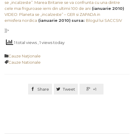
se „incalzeste”: Marea Britanie se va confrunta cu una dintre
cele mai friguroase ierni din ultimii 100 de ani
(ianuarie 2010)
VIDEO: Planeta se „incalzeste” – GER si ZAPADA in
emisfera nordica
(ianuarie 2010)
sursa:
Blogul lui SACCSIV
]]>
1 total views
, 1 views today
Category

Cauze Naţionale
Tags

Cauze Nationale

Share

Tweet

+1