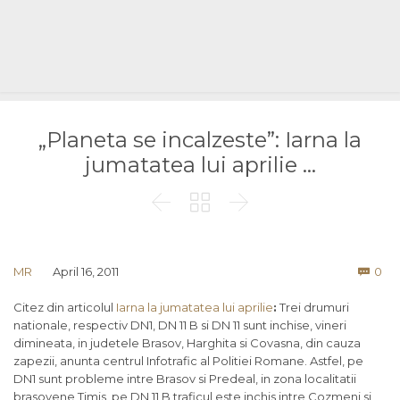
„Planeta se incalzeste”: Iarna la
jumatatea lui aprilie …



Co
MR
April 16, 2011
0

Citez din articolul
Iarna la jumatatea lui aprilie
:
Trei drumuri
nationale, respectiv DN1, DN 11 B si DN 11 sunt inchise, vineri
dimineata, in judetele Brasov, Harghita si Covasna, din cauza
zapezii, anunta centrul Infotrafic al Politiei Romane. Astfel, pe
DN1 sunt probleme intre Brasov si Predeal, in zona localitatii
brasovene Timis, pe DN 11 B traficul este inchis intre Cozmeni si