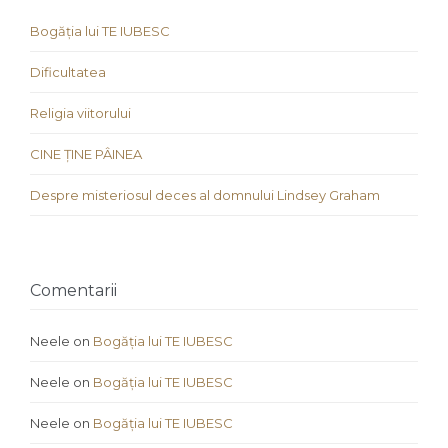
Bogăția lui TE IUBESC
Dificultatea
Religia viitorului
CINE ȚINE PÂINEA
Despre misteriosul deces al domnului Lindsey Graham
Comentarii
Neele
on
Bogăția lui TE IUBESC
Neele
on
Bogăția lui TE IUBESC
Neele
on
Bogăția lui TE IUBESC