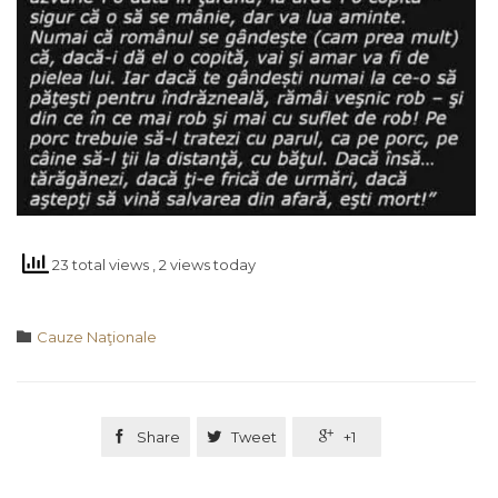
23 total views
, 2 views today
Category

Cauze Naţionale

Share

Tweet

+1