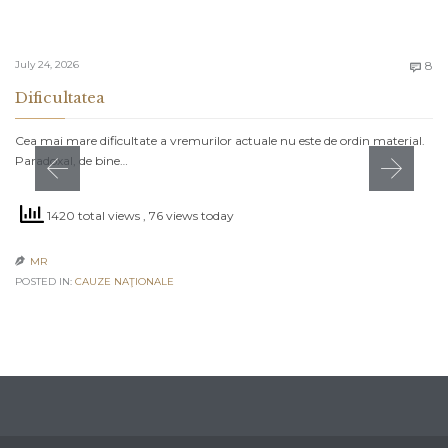
C
July 24, 2026
8

Dificultatea
Cea mai mare dificultate a vremurilor actuale nu este de ordin material.
Paradoxal, de bine…
1420 total views
, 76 views today
MR

POSTED IN:
CAUZE NAŢIONALE