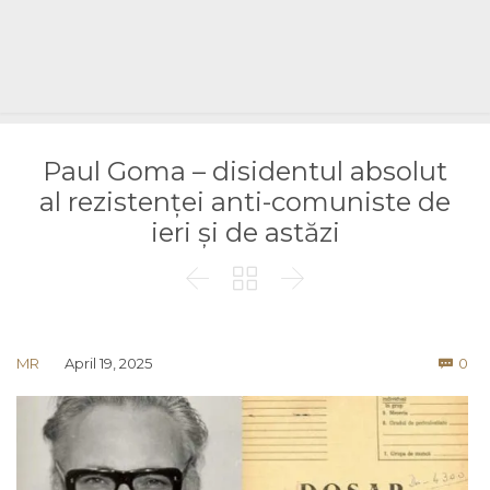
Paul Goma – disidentul absolut
al rezistenței anti-comuniste de
ieri și de astăzi



Co
MR
April 19, 2025
0
