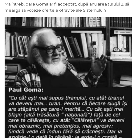
Mă întreb, oare Goma ar fi acceptat, după anularea turului 2, să
meargă să voteze ofertele otrăvite ale Sistemului!?