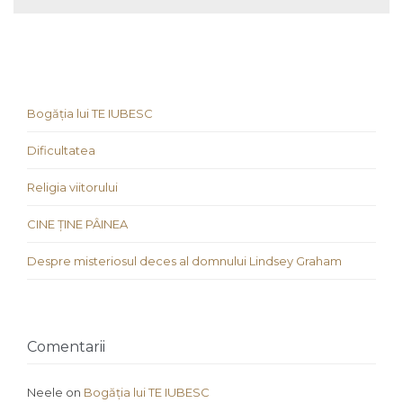
Bogăția lui TE IUBESC
Dificultatea
Religia viitorului
CINE ȚINE PÂINEA
Despre misteriosul deces al domnului Lindsey Graham
Comentarii
Neele
on
Bogăția lui TE IUBESC