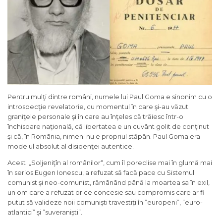
Pentru mulţi dintre români, numele lui Paul Goma e sinonim cu o
introspecţie revelatorie, cu momentul în care şi-au văzut
graniţele personale şi în care au înţeles că trăiesc într-o
închisoare naţională, că libertatea e un cuvânt golit de conţinut
şi că, în România, nimeni nu e propriul stăpân. Paul Goma era
modelul absolut al disidenţei autentice.
Acest „Soljeniţîn al românilor“, cum îl poreclise mai în glumă mai
în serios Eugen Ionescu, a refuzat să facă pace cu Sistemul
comunist și neo-comunist, rămânând până la moartea sa în exil,
un om care a refuzat orice concesie sau compromis care ar fi
putut să valideze noii comuniști travestiți în ”europeni”, ”euro-
atlantici” și ”suveraniști”.