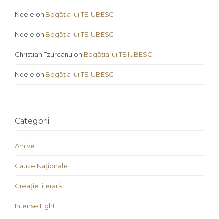
Neele
on
Bogăția lui TE IUBESC
Neele
on
Bogăția lui TE IUBESC
Christian Tzurcanu
on
Bogăția lui TE IUBESC
Neele
on
Bogăția lui TE IUBESC
Categorii
Arhive
Cauze Naţionale
Creaţie literară
Intense Light