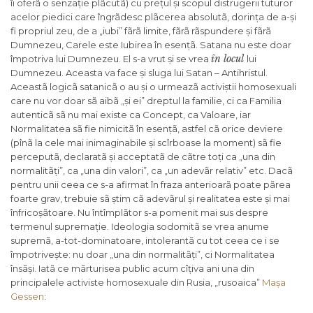
îi oferã o senzație plãcutã) cu prețul și scopul distrugerii tuturor
acelor piedici care îngrãdesc plãcerea absolutã, dorința de a-și
fi propriul zeu, de a „iubi” fãrã limite, fãrã rãspundere și fãrã
Dumnezeu, Carele este Iubirea în esențã. Satana nu este doar
în locul
împotriva lui Dumnezeu. El s-a vrut și se vrea
lui
Dumnezeu. Aceasta va face și sluga lui Satan – Antihristul.
Aceastã logicã satanicã o au și o urmeazã activiștii homosexuali
care nu vor doar sã aibã „și ei” dreptul la familie, ci ca Familia
autenticã sã nu mai existe ca Concept, ca Valoare, iar
Normalitatea sã fie nimicitã în esențã, astfel cã orice deviere
(pînã la cele mai inimaginabile și scîrboase la moment) sã fie
perceputã, declaratã și acceptatã de cãtre toți ca „una din
normalitãți”, ca „una din valori”, ca „un adevãr relativ” etc. Dacã
pentru unii ceea ce s-a afirmat în fraza anterioarã poate pãrea
foarte grav, trebuie sã știm cã adevãrul și realitatea este și mai
înfricoșãtoare. Nu întîmplãtor s-a pomenit mai sus despre
termenul supremație. Ideologia sodomitã se vrea anume
supremã, a-tot-dominatoare, intolerantã cu tot ceea ce i se
împotrivește: nu doar „una din normalitãți”, ci Normalitatea
însãși. Iatã ce mãrturisea public acum cîțiva ani una din
principalele activiste homosexuale din Rusia, „rusoaica”
Mașa
Gessen
: