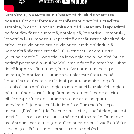
Satanismul, în esența sa, nu înseamnã ritualuri sîngeroase.
Acestea sînt doar forme de manifestare practicã a credinței
satanice, în cadrul unor anumite grupãri. Satanismul reprezintã
de fapt rãzvrãtirea supremã, ontologicã, împotriva Creatorului,
împotriva lui Dumnezeu. Reprezintã descãtușarea absolutã de
orice limite, de orice ordine, de orice ierarhie și rînduialã.
Reprezintã sfidarea creației lui Dumnezeu; iar omul este
„cununa creației”. Sodomia, ca ideologie social-politicã (nu ca
patimã personalã a unui individ), este o formã a satanismului: se
ridicã împotriva firii umane, împotriva naturii umane și, prin
aceasta, împotriva lui Dumnezeu. Folosește firea umanã
împotriva Celui care S-a rãstignit pentru omenire. Logicã
satanistã, prin definiție. Logica supremației lui Malevici. Logica
pãtratului negru. Nu întîmplãtor acest articol începe cu citatul
biblic despre frica de Dumnezeu care este începutul
adevãratei înțelepciuni. Nu întîmplãtor Duminicã în timpul
marșului „Fãrã fricã” (de Dumnezeu), activiștii neînțelepți au fost
urcați într-un autobuz cu un numãr de rutã specific. Dumnezeu
aratã și prin aceste mici „detalii” celor care vor sã vadã cã fãrã a-
L cunoaște, fãrã a-L urma, omul nu poate dobîndi