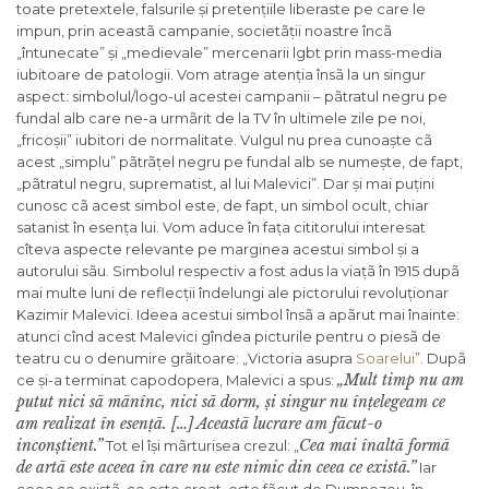
toate pretextele, falsurile și pretențiile liberaste pe care le
impun, prin aceastã campanie, societãții noastre încã
„întunecate” și „medievale” mercenarii lgbt prin mass-media
iubitoare de patologii. Vom atrage atenția însã la un singur
aspect: simbolul/logo-ul acestei campanii – pãtratul negru pe
fundal alb care ne-a urmãrit de la TV în ultimele zile pe noi,
„fricoșii” iubitori de normalitate. Vulgul nu prea cunoaște cã
acest „simplu” pãtrãțel negru pe fundal alb se numește, de fapt,
„pãtratul negru, suprematist, al lui Malevici”. Dar și mai puțini
cunosc cã acest simbol este, de fapt, un simbol ocult, chiar
satanist în esența lui. Vom aduce în fața cititorului interesat
cîteva aspecte relevante pe marginea acestui simbol și a
autorului sãu. Simbolul respectiv a fost adus la viațã în 1915 dupã
mai multe luni de reflecții îndelungi ale pictorului revoluționar
Kazimir Malevici. Ideea acestui simbol însã a apãrut mai înainte:
atunci cînd acest Malevici gîndea picturile pentru o piesã de
teatru cu o denumire grãitoare: „Victoria asupra
Soarelui
”. Dupã
„Mult timp nu am
ce și-a terminat capodopera, Malevici a spus:
putut nici sã mãnînc, nici sã dorm, și singur nu înțelegeam ce
am realizat în esențã. […] Aceastã lucrare am fãcut-o
inconștient.”
Cea mai înaltã formã
Tot el își mãrturisea crezul: „
de artã este aceea în care nu este nimic din ceea ce existã.”
Iar