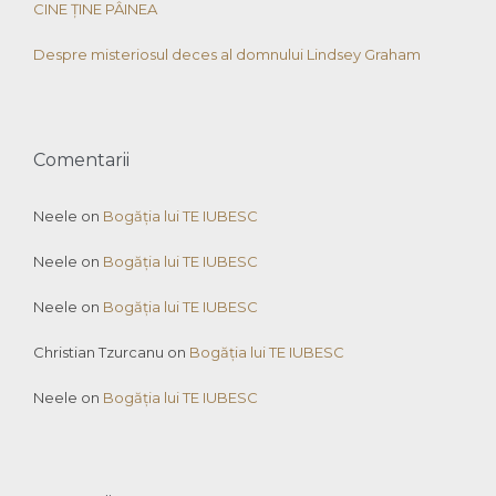
CINE ȚINE PÂINEA
Despre misteriosul deces al domnului Lindsey Graham
Comentarii
Neele
on
Bogăția lui TE IUBESC
Neele
on
Bogăția lui TE IUBESC
Neele
on
Bogăția lui TE IUBESC
Christian Tzurcanu
on
Bogăția lui TE IUBESC
Neele
on
Bogăția lui TE IUBESC