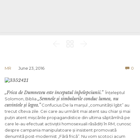



Co
MR
June 23, 2016
0

„Frica de Dumnezeu este începutul înþelepciunii.”
Înțeleptul
„Semnele și simbolurile conduc lumea, nu
Solomon, Biblia
cuvintele și legea.”
Confucius De la marșul „comunitãții lgbt” au
trecut cîteva zile. Cei care au urmãrit mai atent sau chiar și mai
puțin atent mișcãrile propagandistice din ultima sãptãmînã pe
care le-au efectuat activiștii homosexuali rãsãdiți în RM, cunosc
despre campania manipulatoare și insistent promovatã
denumitã post-modernist „Fãrã fricã”. Nu vom scotoci acum