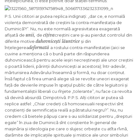
înțelepciunea, ci este potrivit doar stației-terminus:
P.S. Unii cititori ar putea replica indignați: „dar ce, e normalã
violența demonstratã de creștini la contra-manifestația de
Duminicã?!”. Nu, nu este normalã agresivitatea exageratã
unii,
cîțiva
afișatã de
de
creștini care și-au pierdut controlul din
duhovnicești lãuntrice
diferite motive
și din
deformatã
înțelegerea
a rostului contra-manifestației (aici se
cuvine a menționa cã o bunã parte din rãspunderea
duhovniceascã pentru acele ieșiri necreștinești ale unor creștini
o poartã liderii, pãrinții duhovnicești ai acestora); într-adevãr,
mãrturisirea Adevãrului înseamnã și formã, nu doar conținut.
Însã faptul cã firea umanã alege sã se revolte uneori exagerat
fațã de devierile impuse în spațiul public de cãtre legiuitorii și
fundamentaliștii liberali cu rînjete „tolerante”, nu face ca revolta
sã devinã absurdã. Dimpotrivã. P.P.S. Alți cititori ar putea sã
replice astfel: „Chiar credeți cã homosexualii respectivi sînt
conștienți de semnificația realã a pãtratului negru?”. Nu, nu
credem cã bietele pãpuși care s-au solidarizat pentru „drepturi
egale” în ziua de Duminicã sînt conștiente în general de
mașinãria și ideologia pe care o slujesc orbește cu atîta rîvnã,
darãmite de implicațiile spirituale și mistice ale unor simboluri