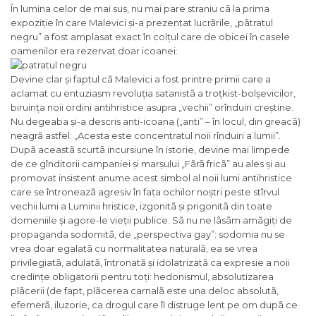
În lumina celor de mai sus, nu mai pare straniu cã la prima
expoziție în care Malevici și-a prezentat lucrãrile, „pãtratul
negru” a fost amplasat exact în colțul care de obicei în casele
oamenilor era rezervat doar icoanei:
Devine clar și faptul cã Malevici a fost printre primii care a
aclamat cu entuziasm revoluția satanistã a troțkist-bolșevicilor,
biruința noii ordini antihristice asupra „vechii” orînduiri creștine.
Nu degeaba și-a descris anti-icoana („anti” – în locul, din greacã)
neagrã astfel: „Acesta este concentratul noii rînduiri a lumii”.
Dupã aceastã scurtã incursiune în istorie, devine mai limpede
de ce gînditorii campaniei și marșului „Fãrã fricã” au ales și au
promovat insistent anume acest simbol al noii lumi antihristice
care se întroneazã agresiv în fața ochilor noștri peste stîrvul
vechii lumi a Luminii hristice, izgonitã și prigonitã din toate
domeniile și agore-le vieții publice. Sã nu ne lãsãm amãgiți de
propaganda sodomitã, de „perspectiva gay”: sodomia nu se
vrea doar egalatã cu normalitatea naturalã, ea se vrea
privilegiatã, adulatã, întronatã și idolatrizatã ca expresie a noii
credințe obligatorii pentru toți: hedonismul, absolutizarea
plãcerii (de fapt, plãcerea carnalã este una deloc absolutã,
efemerã, iluzorie, ca drogul care îl distruge lent pe om dupã ce