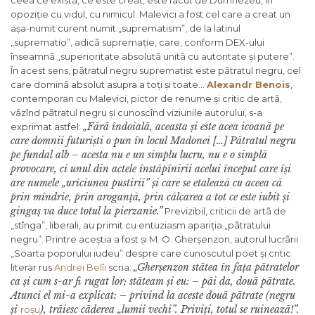
ceea ce existã, ce este creat, este fãcut de Dumnezeu, în
opoziție cu vidul, cu nimicul. Malevici a fost cel care a creat un
așa-numit curent numit „suprematism”, de la latinul
„suprematio”, adicã supremație, care, conform DEX-ului
înseamnã „superioritate absolutã unitã cu autoritate și putere”.
În acest sens, pãtratul negru suprematist este pãtratul negru, cel
care dominã absolut asupra a toți și toate…
Alexandr Benois
,
contemporan cu Malevici, pictor de renume și critic de artã,
vãzînd pãtratul negru și cunoscînd viziunile autorului, s-a
„Fãrã îndoialã, aceasta și este acea icoanã pe
exprimat astfel:
care domnii futuriști o pun în locul Madonei […] Pãtratul negru
pe fundal alb – acesta nu e un simplu lucru, nu e o simplã
provocare, ci unul din actele înstãpînirii acelui început care își
are numele „urîciunea pustirii” și care se etaleazã cu aceea cã
prin mîndrie, prin aroganțã, prin cãlcarea a tot ce este iubit și
gingaș va duce totul la pierzanie.”
Previzibil, criticii de artã de
„stînga”, liberali, au primit cu entuziasm apariția „pãtratului
negru”. Printre aceștia a fost și M. O. Gherșenzon, autorul lucrãrii
„Soarta poporului iudeu” despre care cunoscutul poet și critic
„Gherșenzon stãtea în fața pãtratelor
literar rus
Andrei Belîi
scria:
ca și cum s-ar fi rugat lor; stãteam și eu: – pãi da, douã pãtrate.
Atunci el mi-a explicat: – privind la aceste douã pãtrate (negru
și
), trãiesc cãderea „lumii vechi”. Priviți, totul se ruineazã!”.
roșu