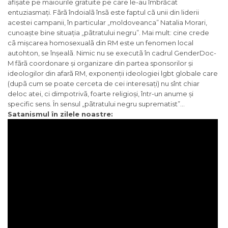
afișate pe maiourile gratuite pe care le-au îmbrãcat
entuziasmați. Fãrã îndoialã însã este faptul cã unii din liderii
acestei campanii, în particular „moldoveanca” Natalia Morari,
cunoaște bine situația „pãtratului negru”. Mai mult: cine crede
cã mișcarea homosexualã din RM este un fenomen local
autohton, se înșealã. Nimic nu se executã în cadrul GenderDoc-
M fãrã coordonare și organizare din partea sponsorilor și
ideologilor din afarã RM, exponenții ideologiei lgbt globale care
(dupã cum se poate cerceta de cei interesați) nu sînt chiar
deloc atei, ci dimpotrivã, foarte religioși, într-un anume și
specific sens. În sensul „pãtratului negru suprematist”…
Satanismul în zilele noastre: