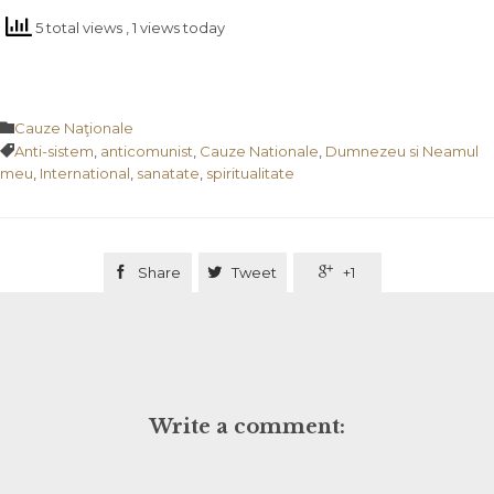
5 total views
, 1 views today
Category

Cauze Naţionale
Tags

Anti-sistem
,
anticomunist
,
Cauze Nationale
,
Dumnezeu si Neamul
meu
,
International
,
sanatate
,
spiritualitate

Share

Tweet

+1
Write a comment: