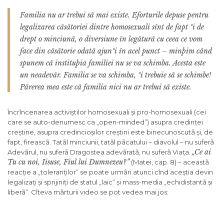
Familia nu ar trebui sã mai existe. Eforturile depuse pentru
legalizarea cãsãtoriei dintre homosexuali sînt de fapt ºi de
drept o minciunã, o diversiune în legãturã cu ceea ce vom
face din cãsãtorie odatã ajunºi în acel punct – minþim când
spunem cã instituþia familiei nu se va schimba. Acesta este
un neadevãr. Familia se va schimba, ºi trebuie sã se schimbe!
Pãrerea mea este cã familia nici nu ar trebui sã existe.
Încrîncenarea activiștilor homosexuali și pro-homosexuali (cei
care se auto-denumesc ca „open-minded”) asupra credinței
creștine, asupra credincioșilor creștini este binecunoscutã și, de
fapt, fireascã. Tatãl minciunii, tatãl pãcatului – diavolul – nu suferã
„Ce ai
Adevãrul, nu suferã Dragostea adevãratã, nu suferã Viața.
Tu cu noi, Iisuse, Fiul lui Dumnezeu?”
(Matei, cap. 8) – aceastã
reacție a „toleranților” se poate urmãri atunci cînd aceștia devin
legalizați și sprijiniți de statul „laic” și mass-media „echidistantã și
liberã”. Cîteva mãrturii video se pot vedea mai jos: