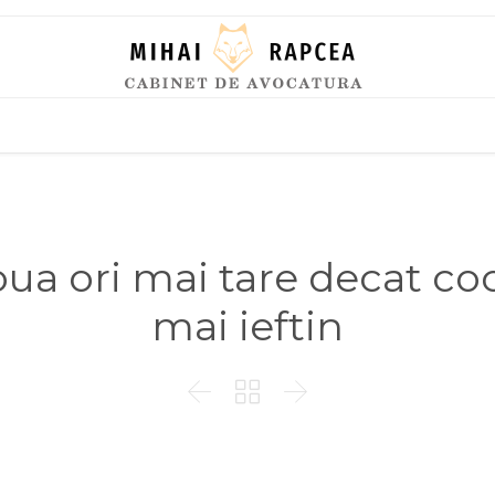
Skip
to
content
ua ori mai tare decat coca
mai ieftin


