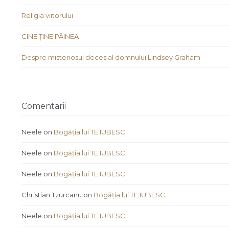
Religia viitorului
CINE ȚINE PÂINEA
Despre misteriosul deces al domnului Lindsey Graham
Comentarii
Neele
on
Bogăția lui TE IUBESC
Neele
on
Bogăția lui TE IUBESC
Neele
on
Bogăția lui TE IUBESC
Christian Tzurcanu
on
Bogăția lui TE IUBESC
Neele
on
Bogăția lui TE IUBESC