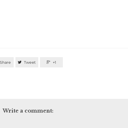
Share

Tweet

+1
Write a comment: