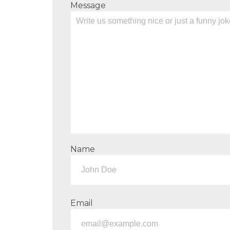
Message
Name
Email