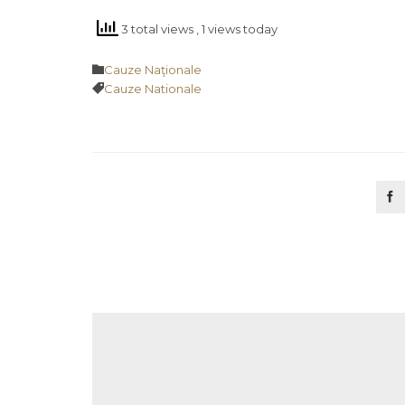
3 total views
, 1 views today
Category

Cauze Naţionale
Tags

Cauze Nationale
