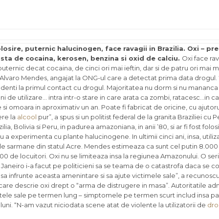
ire, puternic halucinogen, face ravagii in Brazilia. Oxi – pre
sta de cocaina, kerosen, benzina si oxid de calciu.
Oxi face rav
ternic decat cocaina, de cinci ori mai ieftin, dar si de patru ori mai m
e Alvaro Mendes, angajat la ONG-ul care a detectat prima data drogul.
denti la primul contact cu drogul. Majoritatea nu dorm si nu mananca 7
de utilizare… intra intr-o stare in care arata ca zombi, ratacesc…in c
 si omoara in aproximativ un an. Poate fi fabricat de oricine, cu ajutoru
ere la
alcool
pur”, a spus si un politist federal de la granita Braziliei cu P
, Bolivia si Peru, in padurea amazoniana, in anii ’80, si ar fi fost folosit
 a experimenta cu plante halucinogene. In ultimii cinci ani, insa, utiliz
erele sarmane din statul Acre. Mendes estimeaza ca sunt cel putin 8.000 d
.000 de locuitori. Oxi nu se limiteaza insa la regiunea Amazonului. O se
 Janeiro i-a facut pe politicieni sa se teama de o catastrofa daca se c
 sa infrunte aceasta amenintare si sa ajute victimele sale”, a recunoscu
, care descrie oxi drept o “arma de distrugere in masa”. Autoritatile ad
tele sale pe termen lung – simptomele pe termen scurt includ insa p
luni. “N-am vazut niciodata scene atat de violente la utilizatorii de
dro