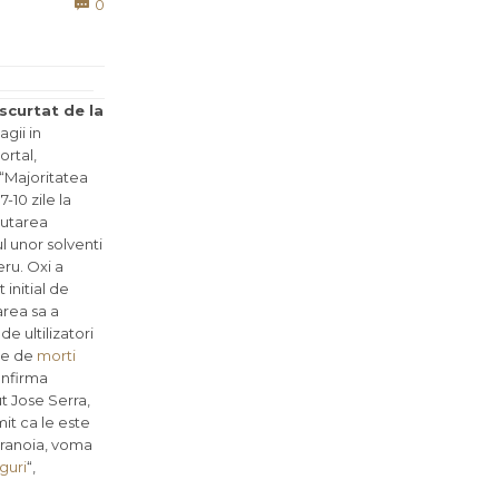
Comments
0

scurtat de la
agii in
ortal,
 “Majoritatea
-10 zile la
autarea
l unor solventi
eru. Oxi a
 initial de
area sa a
e ultilizatori
rie de
morti
onfirma
t Jose Serra,
mit ca le este
aranoia, voma
guri
“,