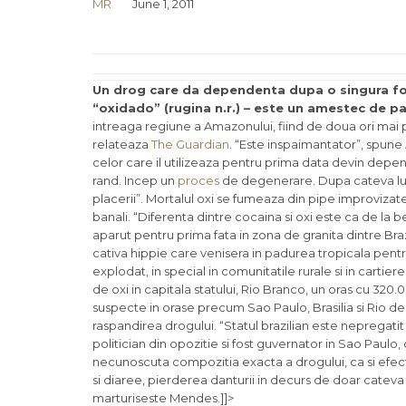
MR
June 1, 2011
Un drog care da dependenta dupa o singura folos
“oxidado” (rugina n.r.) – este un amestec de pa
intreaga regiune a Amazonului, fiind de doua ori mai pu
relateaza
The Guardian
. “Este inspaimantator”, spun
celor care il utilizeaza pentru prima data devin depen
rand. Incep un
proces
de degenerare. Dupa cateva luni 
placerii”. Mortalul oxi se fumeaza din pipe improvizate
banali. “Diferenta dintre cocaina si oxi este ca de la b
aparut pentru prima fata in zona de granita dintre Brazilia
cativa hippie care venisera in padurea tropicala pentru
explodat, in special in comunitatile rurale si in carti
de oxi in capitala statului, Rio Branco, un oras cu 320
suspecte in orase precum Sao Paulo, Brasilia si Rio de
raspandirea drogului. “Statul brazilian este nepregatit
politician din opozitie si fost guvernator in Sao Paulo
necunoscuta compozitia exacta a drogului, ca si efec
si diaree, pierderea danturii in decurs de doar cateva 
marturiseste Mendes.]]>