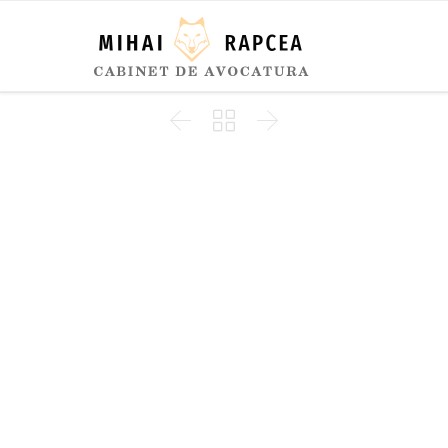


