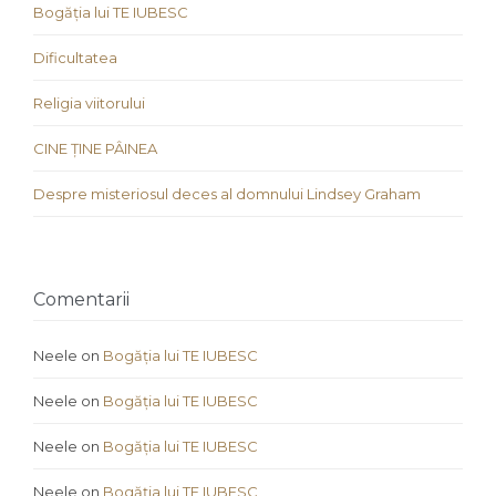
Bogăția lui TE IUBESC
Dificultatea
Religia viitorului
CINE ȚINE PÂINEA
Despre misteriosul deces al domnului Lindsey Graham
Comentarii
Neele
on
Bogăția lui TE IUBESC
Neele
on
Bogăția lui TE IUBESC
Neele
on
Bogăția lui TE IUBESC
Neele
on
Bogăția lui TE IUBESC