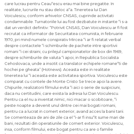
care lucrau pentru Ceauºescu erau mai bine pregatite. In
realitate, lucrurile nu stau deloc aºa. Tineretea lui Dan
Voiculescu, conform arhivelor CNSAS, cuprinde activitati
condamnabile. Turnatoriile lui au fost dezbatute in instante ºi s-a
dat un verdict definitiv: “Potrivit CNSAS, Dan Voiculescu ar fi fost
recrutat ca informator de Securitatea comunista, in februarie
1970, pri mind numele conspirativ Mircea ºi ar fi relatat verbal
despre contactele ºi schimburile de pachete intre sportivii
romani ºi cei straini, cu prilejul campionatelor de box din 1969,
despre schimburile de valuta ºi apoi, in Republica Socialista
Cehoslovaca, unde a insotit ca translator echipele romaneºti de
hochei pe gheata” (Hotnews). Aceasta este in realitate
tineretea lui ºi aceasta este activitatea sportiva. Voiculescu este
comparat cu contele de Monte Cristo Se trece apoi la avere.
Chipurile, realizatorii filmului evita ºi aici o serie de suspiciuni,
daca nu certitudini, care exista la adresa lui Dan Voiculescu.
Pentru ca el nu a inventat nimic, nici macar o scobitoare, ºi
peste noapte a devenit unul dintre cei mai bogati romani,
pentru ca a lucrat in comert exterior, avand acces la banii tarii.
Se comenteaza de ani de zile ca el ºi-ar fi insuºit sume mari de
bani, rezultati din operatiunile de comert exterior. Voiculescu,
insa, conform filmului, este bogat pentru ca are o familie