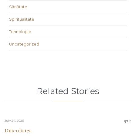
Sănătate
Spiritualitate
Tehnologie
Uncategorized
Related Stories
C
July 24, 2026
8

Dificultatea