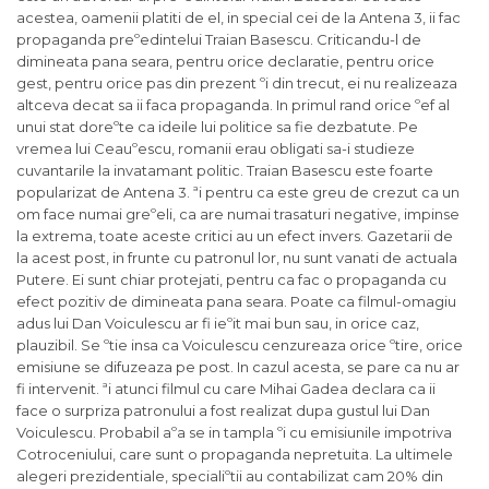
acestea, oamenii platiti de el, in special cei de la Antena 3, ii fac
propaganda preºedintelui Traian Basescu. Criticandu-l de
dimineata pana seara, pentru orice declaratie, pentru orice
gest, pentru orice pas din prezent ºi din trecut, ei nu realizeaza
altceva decat sa ii faca propaganda. In primul rand orice ºef al
unui stat doreºte ca ideile lui politice sa fie dezbatute. Pe
vremea lui Ceauºescu, romanii erau obligati sa-i studieze
cuvantarile la invatamant politic. Traian Basescu este foarte
popularizat de Antena 3. ªi pentru ca este greu de crezut ca un
om face numai greºeli, ca are numai trasaturi negative, impinse
la extrema, toate aceste critici au un efect invers. Gazetarii de
la acest post, in frunte cu patronul lor, nu sunt vanati de actuala
Putere. Ei sunt chiar protejati, pentru ca fac o propaganda cu
efect pozitiv de dimineata pana seara. Poate ca filmul-omagiu
adus lui Dan Voiculescu ar fi ieºit mai bun sau, in orice caz,
plauzibil. Se ºtie insa ca Voiculescu cenzureaza orice ºtire, orice
emisiune se difuzeaza pe post. In cazul acesta, se pare ca nu ar
fi intervenit. ªi atunci filmul cu care Mihai Gadea declara ca ii
face o surpriza patronului a fost realizat dupa gustul lui Dan
Voiculescu. Probabil aºa se in tampla ºi cu emisiunile impotriva
Cotroceniului, care sunt o propaganda nepretuita. La ultimele
alegeri prezidentiale, specialiºtii au contabilizat cam 20% din