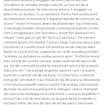
televiziune Antena 3, angajatii i-au oferit patronului Dan
Voiculescu un veritabil omagiu ceauºist. La ºase ani de la
deschiderea postului de televiziune Antena 3, angajatii s-a
strans intr-un studiou ºi s-au sarbatorit. Pentru fanii acestui post
de televiziune, emisiunea ar fi disparut repede din memorie, ea
avand ºi multe momente destul de plictisitoare. Ea a intrat insa
in antologia mediilor din perioada contemporana printr-un film
care il omagiaza pe Dan Voiculescu. Acest film dureaza cinci
minute ºi este parca rupt din “Epoca Ceauºescu”. Pe vremea
cand era sportiv, hocheistul iºi turna colegii. Dan Voiculescu este
prezentat ca o perfectiune. Din primii lui ani de viata se arata
faptul ca a jucat hochei, sugerandu-se ca din aceasta activitate
“a inteles ca duritatea nu exista numai in sport”. Profilul lui moral
este schitat din cuvinte obosite, sosite neatinse din epoca de
aur. Tot din vremurile acelea se imprumuta tehnica de a rascoli
viata unui om ºi de a alege singurele aspecte care l-ar putea
pune intr-o lumina cat de cat buna. Cu Ceauºescu, colective
intregi de cercetatori s-au chinuit ani de zile pana sa descopere
in trecutul lui prapadit cateva cuvinte mai acatarii, cateva poze
de tanar revolutionar participant la mitinguri, cateva intamplari
din care sa se inteleaga ce rol important a avut prin ilegalitate ºi
prin puºcarii. La Dan Voiculescu nu au gasit decat imaginile cu
hocheiul. Nimic altceva din zeci de ani de viata. Colectivele