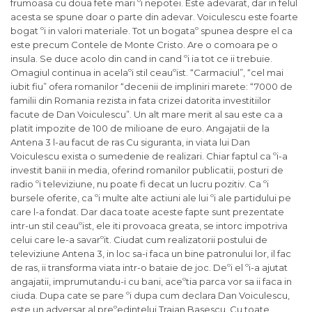
frumoasa cu doua fete mari ºi nepotei. Este adevarat, dar in felul
acesta se spune doar o parte din adevar. Voiculescu este foarte
bogat ºi in valori materiale. Tot un bogataº spunea despre el ca
este precum Contele de Monte Cristo. Are o comoara pe o
insula. Se duce acolo din cand in cand ºi ia tot ce ii trebuie.
Omagiul continua in acelaºi stil ceauºist. “Carmaciul”, “cel mai
iubit fiu” ofera romanilor “decenii de impliniri marete: “7000 de
familii din Romania rezista in fata crizei datorita investitiilor
facute de Dan Voiculescu”. Un alt mare merit al sau este ca a
platit impozite de 100 de milioane de euro. Angajatii de la
Antena 3 l-au facut de ras Cu siguranta, in viata lui Dan
Voiculescu exista o sumedenie de realizari. Chiar faptul ca ºi-a
investit banii in media, oferind romanilor publicatii, posturi de
radio ºi televiziune, nu poate fi decat un lucru pozitiv. Ca ºi
bursele oferite, ca ºi multe alte actiuni ale lui ºi ale partidului pe
care l-a fondat. Dar daca toate aceste fapte sunt prezentate
intr-un stil ceauºist, ele iti provoaca greata, se intorc impotriva
celui care le-a savarºit. Ciudat cum realizatorii postului de
televiziune Antena 3, in loc sa-i faca un bine patronului lor, il fac
de ras, ii transforma viata intr-o bataie de joc. Deºi el ºi-a ajutat
angajatii, imprumutandu-i cu bani, aceºtia parca vor sa ii faca in
ciuda. Dupa cate se pare ºi dupa cum declara Dan Voiculescu,
este un adversar al preºedintelui Traian Basescu. Cu toate