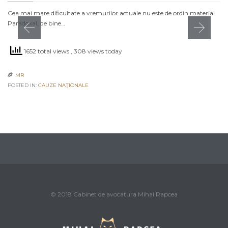
Cea mai mare dificultate a vremurilor actuale nu este de ordin material.
Paradoxal, de bine…
1652 total views
, 308 views today
MR

POSTED IN:
CAUZE NAŢIONALE
© 2018 Cabinet de avocatura Mihai Rapcea