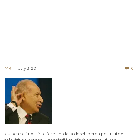
Co
MR
July 3, 2011
0

Cu ocazia implinirii a ºase ani de la deschiderea postului de