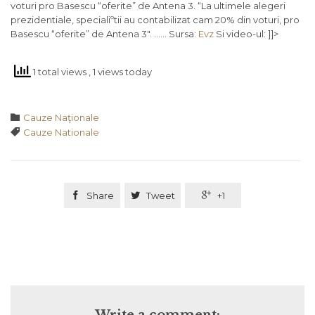
voturi pro Basescu “oferite” de Antena 3. “La ultimele alegeri
prezidentiale, specialiºtii au contabilizat cam 20% din voturi, pro
Basescu “oferite” de Antena 3″. …… Sursa:
Evz
Si video-ul:
]]>
1 total views
, 1 views today
Category

Cauze Naţionale
Tags

Cauze Nationale

Share

Tweet

+1