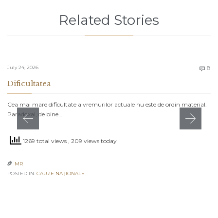
Related Stories
C
July 24, 2026
8

Dificultatea
Cea mai mare dificultate a vremurilor actuale nu este de ordin material.
Paradoxal, de bine…
1269 total views
, 209 views today
MR

POSTED IN:
CAUZE NAŢIONALE