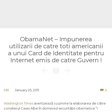
ObamaNet – Impunerea
utilizarii de catre toti americanii
a unui Card de Identitate pentru
Internet emis de catre Guvern !



Co
MR
January 25, 2011
0

Washington Times
avertizeazã cu privire la elaborarea de cãtre
consilierul Casei Albe în domeniul securitãþii cibernetice ºi