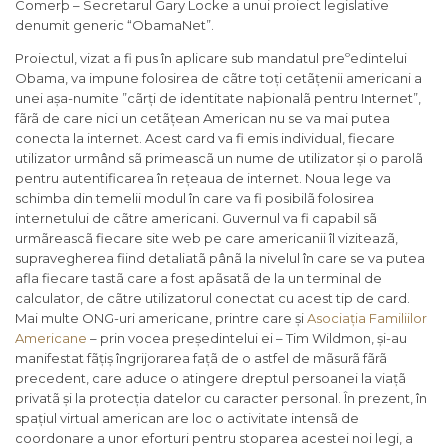
Comerþ – Secretarul Gary Locke a unui proiect legislative
denumit generic “ObamaNet”.
Proiectul, vizat a fi pus în aplicare sub mandatul preºedintelui
Obama, va impune folosirea de cãtre toți cetãțenii americani a
unei așa-numite ”cãrți de identitate naþionalã pentru Internet”,
fãrã de care nici un cetãțean American nu se va mai putea
conecta la internet. Acest card va fi emis individual, fiecare
utilizator urmând sã primeascã un nume de utilizator și o parolã
pentru autentificarea în rețeaua de internet. Noua lege va
schimba din temelii modul în care va fi posibilã folosirea
internetului de cãtre americani. Guvernul va fi capabil sã
urmãreascã fiecare site web pe care americanii îl viziteazã,
supravegherea fiind detaliatã pânã la nivelul în care se va putea
afla fiecare tastã care a fost apãsatã de la un terminal de
calculator, de cãtre utilizatorul conectat cu acest tip de card.
Mai multe ONG-uri americane, printre care și
Asociația Familiilor
Americane
– prin vocea președintelui ei – Tim Wildmon, și-au
manifestat fãțiș îngrijorarea fațã de o astfel de mãsurã fãrã
precedent, care aduce o atingere dreptul persoanei la viațã
privatã și la protecția datelor cu caracter personal. În prezent, în
spațiul virtual american are loc o activitate intensã de
coordonare a unor eforturi pentru stoparea acestei noi legi, a