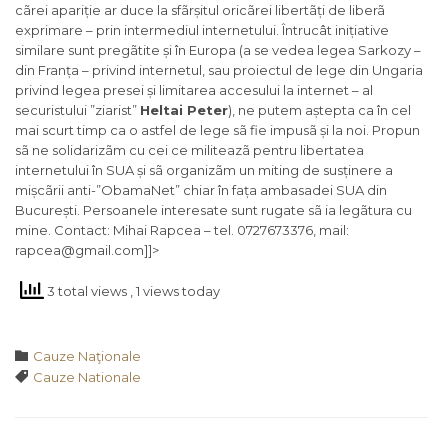
cãrei apariție ar duce la sfãrșitul oricãrei libertãți de liberã
exprimare – prin intermediul internetului. Întrucât inițiative
similare sunt pregãtite și în Europa (a se vedea legea Sarkozy –
din Franța – privind internetul, sau proiectul de lege din Ungaria
privind legea presei și limitarea accesului la internet – al
securistului ”ziarist”
Heltai Peter
), ne putem aștepta ca în cel
mai scurt timp ca o astfel de lege sã fie impusã și la noi. Propun
sã ne solidarizãm cu cei ce militeazã pentru libertatea
internetului în SUA și sã organizãm un miting de susținere a
mișcãrii anti-”ObamaNet” chiar în fața ambasadei SUA din
București. Persoanele interesate sunt rugate sã ia legãtura cu
mine. Contact: Mihai Rapcea – tel. 0727673376, mail:
rapcea@gmail.com]]>
3 total views
, 1 views today
Category

Cauze Naţionale
Tags

Cauze Nationale