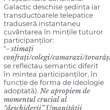
Galactic deschise ședința iar
transductoarele telepatice
traduseră instantaneu
cuvântarea în mințile tuturor
participanților:
“–
stimați
confrați/colegi/camarazi/tovarăș
se reflectau semantic diferit
în mintea participanților, în
funcție de forma de ideologie
adoptată).
Ne apropiem de
momentul crucial al
“deschiderii” Umanității