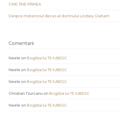
CINE ȚINE PÂINEA
Despre misteriosul deces al domnului Lindsey Graham
Comentarii
Neele
on
Bogăția lui TE IUBESC
Neele
on
Bogăția lui TE IUBESC
Neele
on
Bogăția lui TE IUBESC
Christian Tzurcanu
on
Bogăția lui TE IUBESC
Neele
on
Bogăția lui TE IUBESC