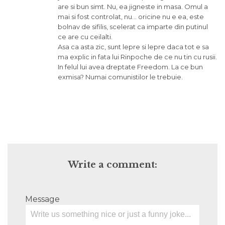
are si bun simt. Nu, ea jigneste in masa. Omul a
mai si fost controlat, nu… oricine nu e ea, este
bolnav de sifilis, scelerat ca imparte din putinul
ce are cu ceilalti.
Asa ca asta zic, sunt lepre si lepre daca tot e sa
ma explic in fata lui Rinpoche de ce nu tin cu rusii.
In felul lui avea dreptate Freedom. La ce bun
exmisa? Numai comunistilor le trebuie.
Write a comment:
Message