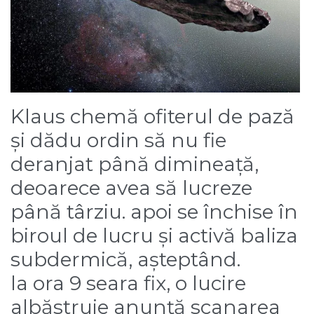
Klaus chemă ofiterul de pază
și dădu ordin să nu fie
deranjat până dimineață,
deoarece avea să lucreze
până târziu. apoi se închise în
biroul de lucru și activă baliza
subdermică, așteptând.
la ora 9 seara fix, o lucire
albăstruie anunță scanarea