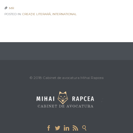
MR

POSTED IN:
CREAŢIE LITERARĂ
,
INTERNATIONAL
© 2018 Cabinet de avocatura Mihai Rapcea




