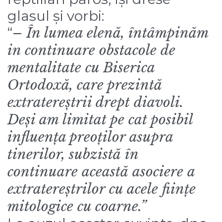
glasul și vorbi:
“
– În lumea elenă, întâmpinăm
in continuare obstacole de
mentalitate cu Biserica
Ortodoxă, care prezintă
extratereștrii drept diavoli.
Deși am limitat pe cat posibil
influența preoților asupra
tinerilor, subzistă în
continuare această asociere a
extratereștrilor cu acele ființe
mitologice cu coarne.”