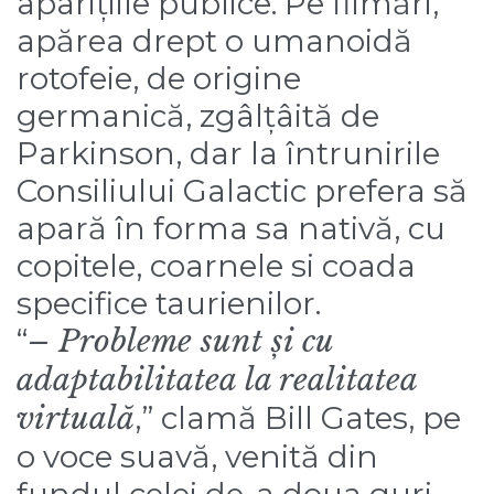
aparițiile publice. Pe filmări,
apărea drept o umanoidă
rotofeie, de origine
germanică, zgâlțâită de
Parkinson, dar la întrunirile
Consiliului Galactic prefera să
apară în forma sa nativă, cu
copitele, coarnele si coada
specifice taurienilor.
“
– Probleme sunt și cu
adaptabilitatea la realitatea
virtuală
,” clamă Bill Gates, pe
o voce suavă, venită din
fundul celei de-a doua guri.