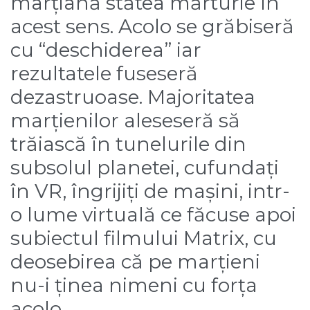
marțiană stătea mărturie în
acest sens. Acolo se grăbiseră
cu “deschiderea” iar
rezultatele fuseseră
dezastruoase. Majoritatea
marțienilor aleseseră să
trăiască în tunelurile din
subsolul planetei, cufundați
în VR, îngrijiți de mașini, intr-
o lume virtuală ce făcuse apoi
subiectul filmului Matrix, cu
deosebirea că pe marțieni
nu-i ținea nimeni cu forța
acolo.