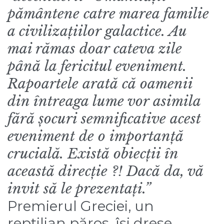
pământene catre marea familie
a civilizațiilor galactice. Au
mai rămas doar cateva zile
până la fericitul eveniment.
Rapoartele arată că oamenii
din întreaga lume vor asimila
fără șocuri semnificative acest
eveniment de o importanță
crucială. Există obiecții în
această direcție ?! Dacă da, vă
invit să le prezentați.”
Premierul Greciei, un
reptilian păros, își drese