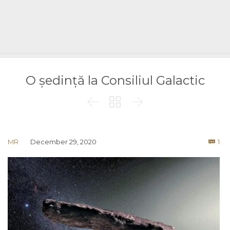
O ședință la Consiliul Galactic



Co
MR
December 29, 2020
1
