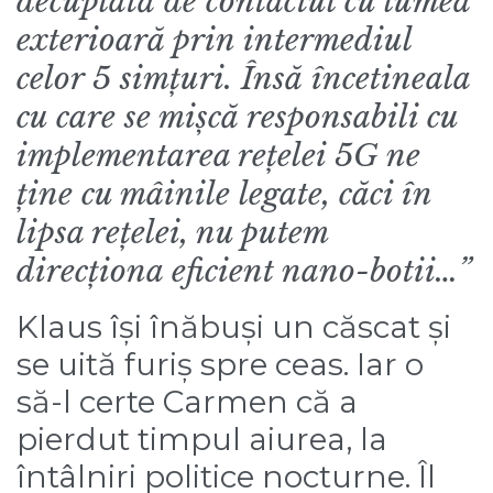
decuplată de contactul cu lumea
exterioară prin intermediul
celor 5 simțuri. Însă încetineala
cu care se mișcă responsabili cu
implementarea rețelei 5G ne
ține cu mâinile legate, căci în
lipsa rețelei, nu putem
direcționa eficient nano-botii…”
Klaus își înăbuși un căscat și
se uită furiș spre ceas. Iar o
să-l certe Carmen că a
pierdut timpul aiurea, la
întâlniri politice nocturne. Îl