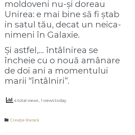
moldoveni nu-și doreau
Unirea: e mai bine să fi ștab
in satul tău, decat un neica-
nimeni în Galaxie.
Și astfel,… întâlnirea se
încheie cu o nouă amânare
de doi ani a momentului
marii “întâlniri”.
4 total views
, 1 views today
Category

Creaţie literară