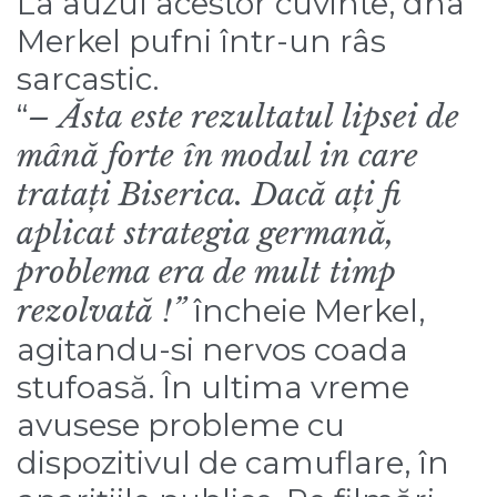
La auzul acestor cuvinte, dna
Merkel pufni într-un râs
sarcastic.
“
– Ăsta este rezultatul lipsei de
mână forte în modul in care
tratați Biserica. Dacă ați fi
aplicat strategia germană,
problema era de mult timp
rezolvată !”
încheie Merkel,
agitandu-si nervos coada
stufoasă. În ultima vreme
avusese probleme cu
dispozitivul de camuflare, în