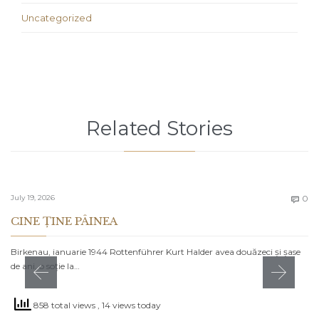
Uncategorized
Related Stories
C
July 19, 2026
0

CINE ȚINE PÂINEA
Birkenau, ianuarie 1944 Rottenführer Kurt Halder avea douăzeci și șase
de ani, o soție la…
858 total views
, 14 views today