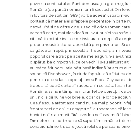
privire la conținutul ei. Sunt demascați la greu ruși, f
România (de parcã noi nici n-am fi știut asta). Din feri
în lovitura de stat din 1989.( vorba aceea” usturoi n-au
contest cã materialel și faptele prezentate în carte nu
dezvãluitã și de cãtre cine. Cred cã orice român care 
aceastã carte, mai ales dacã au avut bunici sau strãbuni
citit cãrti editate inainte de instaurarea deplinã a regi
propria noastrã istorie, abordatã prin prisma lor. Si din
ca gâsca prin apã, prin școalã ar trebui sã-și aminteasc
poporul care a trãit pe aceste meleaguri, n-a avut nicio
dispãrut, ba dimpotrivã, celor vechi li s-au alãturat a
au mãcelãrit populația bãștinașã indianã iar acum au 
spune cã Eisenhower , în ciuda faptului cã a ºtiut cu do
pentru a putea lansa operaþiunea Enola Gay care a de
trebuia sã aparã cartea în acest an ºi cu atâta fast ºi 
România, sã nu întâmpine nici un fel de obiecþii, cã de
unii, nici alþii nu ne vor binele, doar cãile lor de acþiun
Ceauºescu a arãtat asta când nu s-a mai ploconit în faþ
ºteptat zeci de ani, cu dragoste ºi cu speranþa cã le va
bunicii noºtri au murit fãrã a vedea ce înseamnã ” bi
Din nefericire noi trebuie sã suportãm urmãrile tuturor
conaþionalii noºtri, care joacã rolul de persoane bine