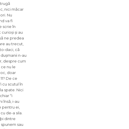
strugã
ec, nici mãcar
ori. Nu
nd va fi
 scrie în
curioși și au
n sã ne predea
are au trecut,
eto-daci, cã
, dușmanii n-au
lor, despre cum
 ce nu le
loc, doar
 11? De ce
 cu scutul în
la spate. Nici
chiar ºi
 însã, i-au
e pentru ei,
cu de-a sila.
þi dintre
sã spunem sau