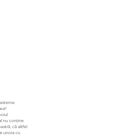
 sisteme
tea?
boiul
nal nu conține
strã, cã altfel
le unora cu