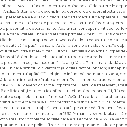
senhower despre complexul militar-industrial s-a spus cã a rezultat di
ii de la RAND au început pentru a obþine poziþii de putere în depa
Analiza Sistemelor a devenit limba corpului de ofiþeri. Efectul asupra
în 1961, persoane ale RAND din cadrul Departamentului de Apãrare au ven
nuclear american în caz de provocare. Rezultatul ar fi fost distrugerea 
D a prezentat la departamentul Apãrãrii un concept numit counterforc
duale dacã Statele Unite ar fi atacate primele. Acest lucru ar fi creat 
learã fie de a invada Europa de Vest. Aceastã a doua capacitate de atac 
reodatã sã fie pus în aplicare. Astfel, arsenalele nucleare uriaºe deþ
tul direct între super- puteri. Europa Centralã a devenit un impas de-
ã posibilitãþilor de schimb nuclear). Cu toate acestea, în “Lumea a tre
ã a provoca un coșmar nuclear, ºi aºa au și fãcut. Prima mare sfadã a avu
ntul în care rãzboiul din Vietnam (al doilea rãzboi Johnson) a început
epartamentului Apãrãrii ºi a obținut o influenþã mai mare la NASA, pre
 scãdere, dar în creștere în alte domenii. De asemenea, la acest mome
rul RAND au devenit chiar mai importante. Destul de interesant, acest
ã de fizicienii și matematicienii de atunci, apoi de economiºti, ºi în c
, toate disciplinele au lucrat împreunã. Având în vedere cã problema 
rând la proiecte care s-au concentrat pe rãzboaie mici ºi insurgențe. 
ncentrarea Administraþiei Johnson atât pe arme cât ºi pe unt a fost ca
exclusiv militare. La sfarsitul anilor 1960 Primarul New York-ului era Jo
 rezolvarea unor probleme sociale care erau endemice. RAND a venit cu
departamentului de poliþie ºi restructurarea departamentului de pompi