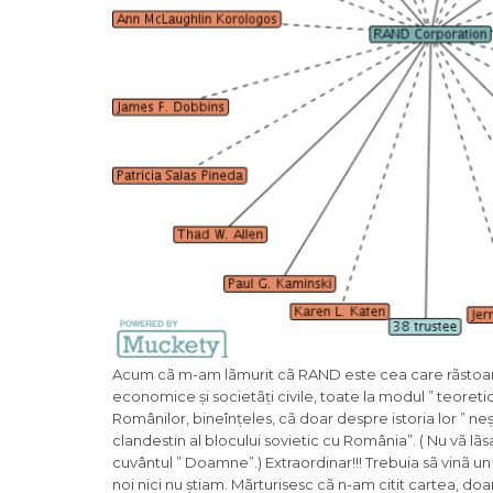
Acum cã m-am lãmurit cã RAND este cea care rãstoar
economice și societãți civile, toate la modul ” teoret
Românilor, bineînțeles, cã doar despre istoria lor ” n
clandestin al blocului sovietic cu România”. ( Nu vã lãsa
cuvântul ” Doamne”.) Extraordinar!!! Trebuia sã vinã un
noi nici nu știam. Mãrturisesc cã n-am citit cartea, do