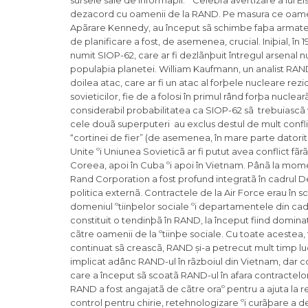
sursele sale de informaþii.
Celebra avertizare a lui Ei
dezacord cu oamenii de la RAND. Pe masura ce oamen
Apãrare Kennedy, au început sã schimbe faþa armatei. 
de planificare a fost, de asemenea, crucial. Iniþial, 
numit SIOP-62, care ar fi dezlãnþuit întregul arsenal 
populaþia planetei. William Kaufmann, un analist RAN
doilea atac, care ar fi un atac al forþele nucleare rezi
sovieticilor, fie de a folosi în primul rând forþa nuc
considerabil probabilitatea ca SIOP-62 sã trebuiascã v
cele douã superputeri au exclus destul de mult conflic
“cortinei de fier” (de asemenea, în mare parte datorit
Unite ºi Uniunea Sovieticã ar fi putut avea conflict fãr
Coreea, apoi în Cuba ºi apoi în Vietnam. Pânã la mome
Rand Corporation a fost profund integratã în cadrul D
politica externã. Contractele de la Air Force erau în
domeniul ºtiinþelor sociale ºi departamentele din cad
constituit o tendinþã în RAND, la început fiind dominat
cãtre oamenii de la ºtiinþe sociale. Cu toate acestea
continuat sã creascã, RAND și-a petrecut mult timp luc
implicat adânc RAND-ul în rãzboiul din Vietnam, dar co
care a început sã scoatã RAND-ul în afara contractelor 
RAND a fost angajatã de cãtre oraº pentru a ajuta la
control pentru chirie, retehnologizare ºi curãþare a 