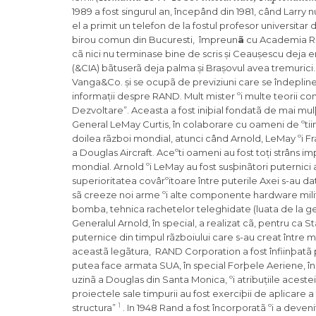
1989 a fost singurul an, începând din 1981, când Larry 
el a primit un telefon de la fostul
profesor universitar d
birou comun din Bucuresti, împreun
ã
cu Academia 
cã nici nu terminase bine de scris și Ceaușescu deja e
(&CIA) bãtuserã deja palma și Brașovul avea tremurici
Vanga&Co. și se ocupã de previziuni care se îndepline
informații despre RAND. Mult mister ºi multe teorii co
Dezvoltare”. Aceasta a fost iniþial fondatã de mai mulþ
General LeMay Curtis, în colaborare cu oameni de ºtiinþã
doilea rãzboi mondial, atunci când Arnold, LeMay ºi Fra
a Douglas Aircraft. Aceºti oameni au fost toți strâns imp
mondial. Arnold ºi LeMay au fost susþinãtori puternici
superioritatea covârºitoare între puterile Axei s-au dato
sã creeze noi arme ºi alte componente hardware militare
bomba, tehnica rachetelor teleghidate (luata de la g
Generalul Arnold, în special, a realizat cã, pentru ca St
puternice din timpul rãzboiului care s-au creat între mil
aceastã legãtura, RAND Corporation a fost înfiinþatã pen
putea face armata SUA, în special Forþele Aeriene, în 
uzinã a Douglas din Santa Monica, ºi atribuțiile acesteia
proiectele sale timpurii au fost exerciþii de aplicare a
1
structura”
. In 1948 Rand a fost încorporatã ºi a deven