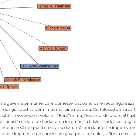
nã guverne prin lume, care pornește rãzboaie, care reconfigureazã
ic” desigur, post sã dorm mult mai bine noaptea. Cui folosește însã car
eștiutã” se vorbește în volumul ” Fereºte-mã, Doamne, de prieteni! Rãz
ți induși în eroare de traducerea în românã a titlului, fiindcã cel origi
 american sã ne spunã cã rușii au dus un rãzboi clandestin împotriva noa
ar acele fragmente pe care le-am gãsit pe ici pe colo și câteva opinii a