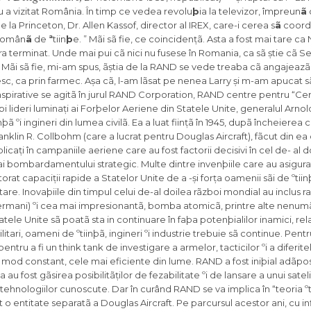
nu a vizitat România. În timp ce vedea revolu
þ
ia la televizor, împreun
ã
c
e la Princeton, Dr. Allen Kassof, director al IREX, care-i cerea s
ã
coord
Român
ã
de
ª
tiin
þ
e. ” Mãi sã fie, ce coincidențã. Asta a fost mai tare c
ra terminat. Unde mai pui cã nici nu fusese în Romania, ca sã știe cã S
. Mãi sã fie, mi-am spus, ãștia de la RAND se vede treaba cã angajeazã
sc, ca prin farmec. Așa cã, l-am lãsat pe nenea Larry și m-am apucat s
nspirative se agitã în jurul RAND Corporation, RAND centre pentru “Cer
i lideri luminați ai Forþelor Aeriene din Statele Unite, generalul Arnol
 ºi ingineri din lumea civilã. Ea a luat ființã în 1945, dupã încheierea c
nklin R. Collbohm (care a lucrat pentru Douglas Aircraft), fãcut din ea
licați în campaniile aeriene care au fost factorii decisivi în cel de- al d
 ai bombardamentului strategic. Multe dintre invenþiile care au asigur
rat capaciții rapide a Statelor Unite de a -și forța oamenii sãi de ºtiinþã
. Inovaþiile din timpul celui de-al doilea rãzboi mondial au inclus rad
ermani) ºi cea mai impresionantã, bomba atomicã, printre alte nenumãr
atele Unite sã poatã sta in continuare în faþa potenþialilor inamici, rela
itari, oameni de ºtiinþã, ingineri ºi industrie trebuie sã continue. Pentru
tru a fi un think tank de investigare a armelor, tacticilor ºi a diferitel
mod constant, cele mai eficiente din lume. RAND a fost iniþial adãpost
 au fost gãsirea posibilitãților de fezabilitate ºi de lansare a unui satel
 tehnologiilor cunoscute. Dar în curând RAND se va implica în “teoria ºti
it o entitate separatã a Douglas Aircraft. Pe parcursul acestor ani, cu i