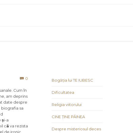
Comments
0

Bogăția lui TE IUBESC
osanale. Cum în
Dificultatea
lume, am deprins
nat date despre
Religia viitorului
 biografia sa
nd
CINE ȚINE PÂINEA
e
ș
i-a
il c
ã
va rezista
Despre misteriosul deces
el de ironic,