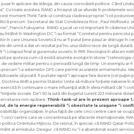
puse în aplicare de stânga, din cauza ciorovãielii politice. Când Lindsa
raº. Cu toate acestea, RAND a început sã se afunde în problemele socia
La acest moment Think Tank-ul construia cladirea propriei ºcoli postuniver
liticã precum Secretarul de Stat Condoleeza Rice , Paul Wolfowitz, s
toriei”, Francis Fukuyama . RAND a jucat un rol important în cãderea Uni
u întâlnit în Washington DC ºi au format “Comitetul pentru pericolul p
or în care Uniunea Sovieticã nu ar fi putut þine pasul ar distruge în c
e din urmã a dat un rezultat paºnic unui rãzboi rece de lungã duratã, 
i colapsul final al guvernului sovietic în 1991. Revoluþia în afaceri mil
zã pe ipoteza cum cã existã anumite evoluþii în istorie ºi tehnologie
t de vedere militar pentru o perioadã lungã de timp. Un exemplu ar fi
ºcã precum ºi a sistemelor GPS care permit acuratețe armamentului. Ide
ca rãzboaiele sã poatã fi purtate rapid ºi aproape fara durere (cel puþin 
. Doctrina AMR a permis Statelor Unite sã mãture forþele irakiene în rã
rcitã în continuare o mare influenþã atât în ​​sfera militarã cât ºi civilã
 ºtiinþele sociale. Deºi 50 la sutã din bugetul curent 223 milioane dolar
 cercetarea non-apãrare.
Think-tank-ul are în prezent aproape 1
ul, de la energie regenerabilã ºi obezitate la uragane ºi confli
ibilitãþi organizaþiei. În plus faþã de cele cinci centre care se ocup
ºi cinci centre care se concentreazã pe afacerile internaþionale, RA
politca Orientului Mijlociu. De reținut, în special, cã RAND Qatar Polic
mânt al emiratului. Desigur, cã RAND nu ºi-a abandonat exact serviciul