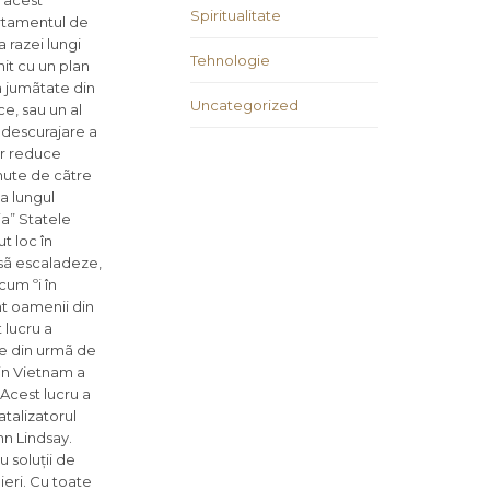
n acest
Spiritualitate
rtamentul de
 razei lungi
Tehnologie
it cu un plan
a jumãtate din
Uncategorized
e, sau un al
o descurajare a
ar reduce
inute de cãtre
a lungul
ia” Statele
t loc în
 sã escaladeze,
cum ºi în
nt oamenii din
 lucru a
ele din urmã de
din Vietnam a
Acest lucru a
talizatorul
hn Lindsay.
 soluții de
eri. Cu toate