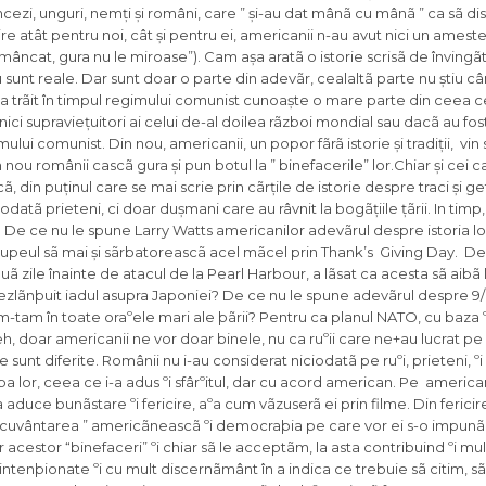
rancezi, unguri, nemți și români, care ” și-au dat mânã cu mânã ” ca sã di
cire atât pentru noi, cât și pentru ei, americanii n-au avut nici un amest
 mâncat, gura nu le miroase”). Cam așa aratã o istorie scrisã de învingãt
 sunt reale. Dar sunt doar o parte din adevãr, cealaltã parte nu știu câ
a trãit în timpul regimului comunist cunoaște o mare parte din ceea ce
ci supraviețuitori ai celui de-al doilea rãzboi mondial sau dacã au fost 
mului comunist. Din nou, americanii, un popor fãrã istorie și tradiții, vi
 nou românii cascã gura și pun botul la ” binefacerile” lor.Chiar și cei c
ã, din puținul care se mai scrie prin cãrțile de istorie despre traci și g
datã prieteni, ci doar dușmani care au râvnit la bogãțiile țãrii. In timp
lții. De ce nu le spune Larry Watts americanilor adevãrul despre istoria 
tupeul sã mai și sãrbatoreascã acel mãcel prin Thank’s Giving Day. De
uã zile înainte de atacul de la Pearl Harbour, a lãsat ca acesta sã aibã 
zlãnþuit iadul asupra Japoniei? De ce nu le spune adevãrul despre 9/
tam-tam în toate oraºele mari ale þãrii? Pentru ca planul NATO, cu baza ºi
h, doar americanii ne vor doar binele, nu ca ruºii care ne+au lucrat pe 
e sunt diferite. Românii nu i-au considerat niciodatã pe ruºi, prieteni, ºi 
a lor, ceea ce i-a adus ºi sfârºitul, dar cu acord american. Pe americani
 aduce bunãstare ºi fericire, aºa cum vãzuserã ei prin filme. Din fericir
necuvântarea ” americãneascã ºi democraþia pe care vor ei s-o impunã 
 acestor “binefaceri” ºi chiar sã le acceptãm, la asta contribuind ºi mul
 intenþionate ºi cu mult discernãmânt în a indica ce trebuie sã citim, 