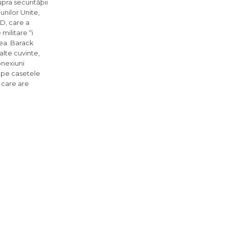
pra securitãþii
unilor Unite,
ND, care a
militare ºi
ea. Barack
alte cuvinte,
onexiuni
 pe casetele
 care are