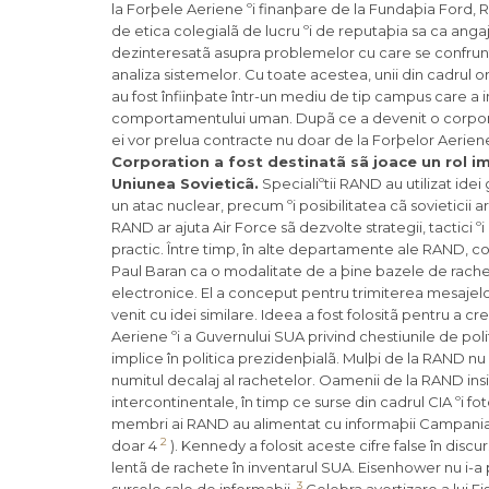
la Forþele Aeriene ºi finanþare de la Fundaþia Ford, R
de etica colegialã de lucru ºi de reputaþia sa ca angaja
dezinteresatã asupra problemelor cu care se confrunt
analiza sistemelor. Cu toate acestea, unii din cadrul
au fost înfiinþate într-un mediu de tip campus care a in
comportamentului uman. Dupã ce a devenit o corporaþi
ei vor prelua contracte nu doar de la Forþelor Aeriene
Corporation a fost destinatã sã joace un rol imp
Uniunea Sovieticã.
Specialiºtii RAND au utilizat ide
un atac nuclear, precum ºi posibilitatea cã sovieticii a
RAND ar ajuta Air Force sã dezvolte strategii, tactici
practic. Între timp, în alte departamente ale RAND, co
Paul Baran ca o modalitate de a þine bazele de rachet
electronice. El a conceput pentru trimiterea mesajelor 
venit cu idei similare. Ideea a fost folositã pentru a c
Aeriene ºi a Guvernului SUA privind chestiunile de poli
implice în politica prezidenþialã. Mulþi de la RAND n
numitul decalaj al rachetelor. Oamenii de la RAND insi
intercontinentale, în timp ce surse din cadrul CIA ºi fo
membri ai RAND au alimentat cu informaþii Campania K
2
doar 4
). Kennedy a folosit aceste cifre false în disc
lentã de rachete în inventarul SUA. Eisenhower nu i-a
3