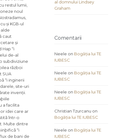
al domnului Lindsey
u restul lumii,
Graham
oneze noul
a Nostradamus,
ecu și KGB-ul
 alde
ã caut
Comentarii
cetare și
d Hap ºi
Neele
on
Bogăția lui TE
elui de-al
IUBESC
 o subdiviziune
oilea rãzboi
Neele
on
Bogăția lui TE
at SUA
IUBESC
 ºi inginerii
arele, site-uri
Neele
on
Bogăția lui TE
ate invenții.
IUBESC
þiile
 a facilita
Christian Tzurcanu
on
or idei care ar
Bogăția lui TE IUBESC
itã într-o
it. Multe dintre
inþificã ºi
Neele
on
Bogăția lui TE
nflux de bani de
IUBESC