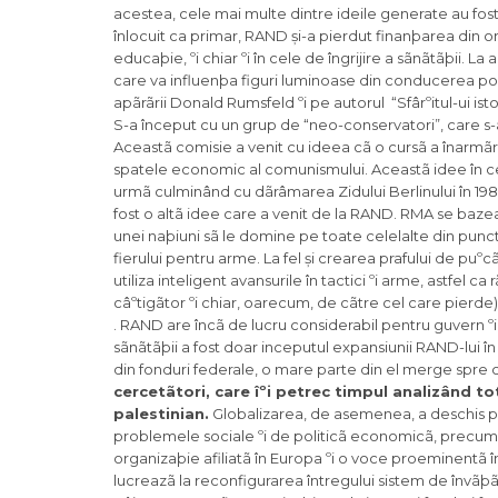
acestea, cele mai multe dintre ideile generate au fost 
înlocuit ca primar, RAND și-a pierdut finanþarea din o
educaþie, ºi chiar ºi în cele de îngrijire a sãnãtãþii. 
care va influenþa figuri luminoase din conducerea po
apãrãrii Donald Rumsfeld ºi pe autorul “Sfârºitul-ui is
S-a început cu un grup de “neo-conservatori”, care s-a
Aceastã comisie a venit cu ideea cã o cursã a înarmãril
spatele economic al comunismului. Aceastã idee în cel
urmã culminând cu dãrâmarea Zidului Berlinului în 1989 º
fost o altã idee care a venit de la RAND. RMA se bazea
unei naþiuni sã le domine pe toate celelalte din punc
fierului pentru arme. La fel și crearea prafului de pu
utiliza inteligent avansurile în tactici ºi arme, astfel 
câºtigãtor ºi chiar, oarecum, de cãtre cel care pierde)
. RAND are încã de lucru considerabil pentru guvern ºi exe
sãnãtãþii a fost doar inceputul expansiunii RAND-lui în
din fonduri federale, o mare parte din el merge spre
cercetãtori, care îºi petrec timpul analizând tot
palestinian.
Globalizarea, de asemenea, a deschis pos
problemele sociale ºi de politicã economicã, precum 
organizaþie afiliatã în Europa ºi o voce proeminentã în 
lucreazã la reconfigurarea întregului sistem de învãþã