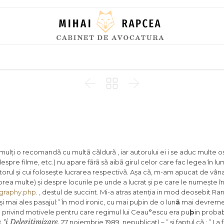
Skip
to
content



ulți o recomandã cu multã cãldurã , iar autorului ei i se aduc multe 
 despre filme, etc.) nu apare fãrã sã aibã girul celor care fac legea în 
utorul și cui folosește lucrarea respectivã. Așa cã, m-am apucat de vâ
ea multe) și despre locurile pe unde a lucrat și pe care le numește în
ography.php
. , destul de succint. Mi-a atras atenția in mod deosebit Ra
i mai ales pasajul:” În mod ironic, cu mai puþin de o lun
ã
mai devrem
D privind motivele pentru care regimul lui Ceau
º
escu era pu
þ
in probab
ºi Delegitimizare,
27 noiembrie 1989, nepublicat) – ” și faptul cã : ” La f