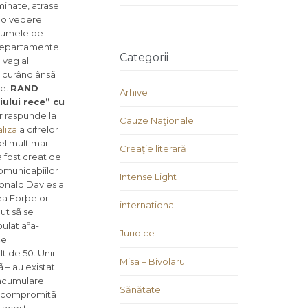
minate, atrase
ã o vedere
 numele de
e departamente
Categorii
 vag al
n curând ânsã
ne.
RAND
Arhive
iului rece” cu
ar raspunde la
Cauze Naţionale
liza
a cifrelor
el mult mai
Creaţie literară
a fost creat de
comunicaþiilor
Intense Light
Donald Davies a
rea Forþelor
international
ut sã se
ulat aºa-
Juridice
ce
t de 50. Unii
Misa – Bivolaru
 – au existat
o acumulare
Sănătate
și compromitã