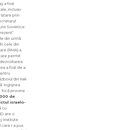
y a fost
le, inclusiv
sitare prin
ecretarul
unii Sovietice.
rezent”.
ele din urmã
în cele din
itare (RMA) a
 care permit
 dezvoltarea
ea a fost de a
pentru
zboiul din Irak
. Ingrijirea
i încã provine
.000 de
ctul israelo-
ã cu
ND are o
y Institute
 care i-a pus