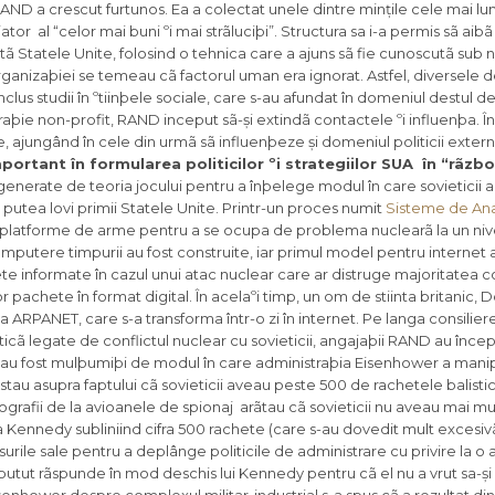
AND a crescut furtunos. Ea a colectat unele dintre mințile cele mai lu
tor al “celor mai buni ºi mai strãluciþi”. Structura sa i-a permis sã aib
ã Statele Unite, folosind o tehnica care a ajuns sã fie cunoscutã sub
 organizaþiei se temeau cã factorul uman era ignorat. Astfel, diversel
clus studii în ºtiinþele sociale, care s-au afundat în domeniul destul de
e non-profit, RAND inceput sã-și extindã contactele ºi influenþa. Î
, ajungând în cele din urmã sã influenþeze și domeniul politicii exter
ortant în formularea politicilor ºi strategiilor SUA în “rãzbo
i generate de teoria jocului pentru a înþelege modul în care sovieticii 
r putea lovi primii Statele Unite. Printr-un proces numit
Sisteme de Ana
 ºi platforme de arme pentru a se ocupa de problema nuclearã la un niv
mputere timpurii au fost construite, iar primul model pentru internet 
e informate în cazul unui atac nuclear care ar distruge majoritatea 
pachete în format digital. În acelaºi timp, un om de stiinta britanic, 
rea ARPANET, care s-a transforma într-o zi în internet. Pe langa consilie
ticã legate de conflictul nuclear cu sovieticii, angajaþii RAND au încep
u au fost mulþumiþi de modul în care administraþia Eisenhower a manip
stau asupra faptului cã sovieticii aveau peste 500 de rachetele balisti
tografii de la avioanele de spionaj arãtau cã sovieticii nu aveau mai mul
ennedy subliniind cifra 500 rachete (care s-au dovedit mult excesivã
ursurile sale pentru a deplânge politicile de administrare cu privire la 
 putut rãspunde în mod deschis lui Kennedy pentru cã el nu a vrut sa-