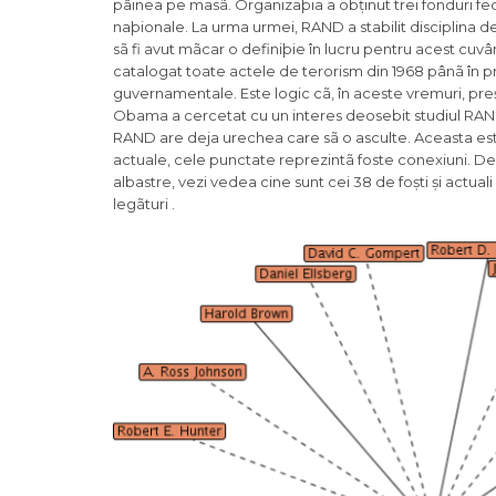
pâinea pe masã. Organizaþia a obținut trei fonduri f
naþionale. La urma urmei, RAND a stabilit disciplina de 
sã fi avut mãcar o definiþie în lucru pentru acest cuv
catalogat toate actele de terorism din 1968 pânã în pr
guvernamentale. Este logic cã, în aceste vremuri, pr
Obama a cercetat cu un interes deosebit studiul RAND pr
RAND are deja urechea care sã o asculte. Aceasta este
actuale, cele punctate reprezintã foste conexiuni. D
albastre, vezi vedea cine sunt cei 38 de foști și actu
legãturi .