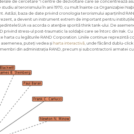
ederale de cercetare ºi centre de dezvoltare care se concentreazã asu
studiu al terorismului în anii 1970, cu mult înainte ca Organizaþiei Naþi
ânt. Astãzi, baza de date privind cronologia terorismului aparținînd RA
ezent, a devenit un instrument extrem de important pentru instituțiile 
eședinteleSUA va acorda o atenþie sporitã think tank-ului. De asemen
ivind stress-ul post-traumatic la soldaþii care se întorc din Irak. Cu 
 harta cu legãturile RAND Corporation. Liniile continue reprezintã c
e asemenea, puteți vedea și
harta interactivã
, unde fãcând dublu-click
ali membri din administrația RAND, precum și subcontractorii armatei cu