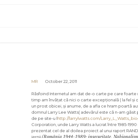
MR
October 22, 2011
Rãsfoind Internetul am dat de-o carte pe care foarte m
timp am învãțat cã nici o carte excepționalã ( la fel și
un prost obicei, și anume, de a afla ce hram poartã a
domnul Larry Lee Watts( adevãrul este cã n-am gãsit pr
de pe site-u l
http://larrylwatts.com/Larry_L_Watts_bi
Corporation, unde Larry Watts a lucrat între 1985-1990 ș
prezentat cel de al doilea proiect al unui raport RAN
(România 1944-1989: insecuritate, Naþionalism 
iernii