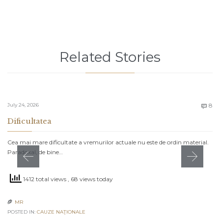
Related Stories
C
July 24, 2026
8

Dificultatea
Cea mai mare dificultate a vremurilor actuale nu este de ordin material.
Paradoxal, de bine…
1412 total views
, 68 views today
MR

POSTED IN:
CAUZE NAŢIONALE