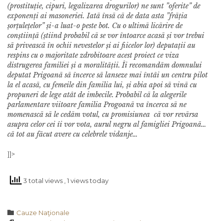
(prostituție, cipuri, legalizarea drogurilor) ne sunt ”oferite” de
exponenți ai masoneriei. Iatã însã cã de data asta ”frãția
șorțulețelor” și-a luat-o peste bot.
Cu o ultimã licãrire de
conștiințã (știind probabil cã se vor întoarce acasã și vor trebui
sã priveascã în ochii nevestelor și ai fiicelor lor) deputații au
respins cu o majoritate zdrobitoare acest proiect ce viza
distrugerea familiei și a moralitãții.
Îi recomandãm domnului
deputat Prigoanã sã încerce sã lanseze mai întâi un centru pilot
la el acasã, cu femeile din familia lui, și abia apoi sã vinã cu
propuneri de lege atât de imbecile.
Probabil cã la alegerile
parlamentare viitoare familia Progoanã va încerca sã ne
momenascã sã le cedãm votul, cu promisiunea cã vor revãrsa
asupra celor cei îi vor vota, aurul negru al famigliei Prigoanã…
cã tot au fãcut avere cu celebrele vidanje…
]]>
3 total views
, 1 views today
Category

Cauze Naţionale