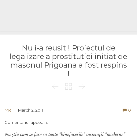
Nu i-a reusit ! Proiectul de
legalizare a prostitutiei initiat de
masonul Prigoana a fost respins
!



Co
MR
March 2, 2011
0

Comentariu rapcea.ro
Nu știu cum se face cã toate ”binefacerile” societãții ”moderne”