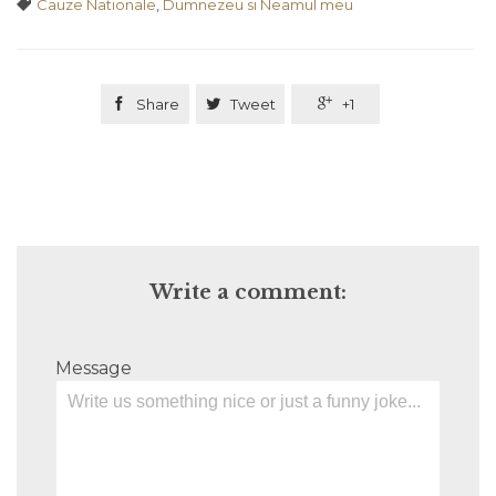
Tags

Cauze Nationale
,
Dumnezeu si Neamul meu

Share

Tweet

+1
Write a comment:
Message