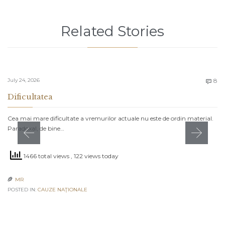
Related Stories
C
July 24, 2026
8

Dificultatea
Cea mai mare dificultate a vremurilor actuale nu este de ordin material.
Paradoxal, de bine…
1466 total views
, 122 views today
MR

POSTED IN:
CAUZE NAŢIONALE