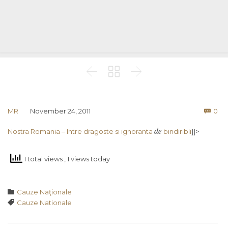



Co
MR
November 24, 2011
0

de
Nostra Romania – Intre dragoste si ignoranta
bindiribli
]]>
1 total views
, 1 views today
Category

Cauze Naţionale
Tags

Cauze Nationale