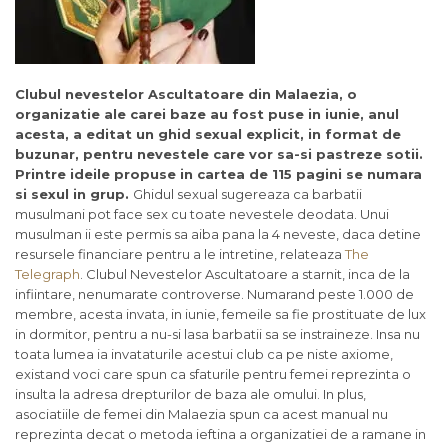
Clubul nevestelor Ascultatoare din Malaezia, o
organizatie ale carei baze au fost puse in iunie, anul
acesta, a editat un ghid sexual explicit, in format de
buzunar, pentru nevestele care vor sa-si pastreze sotii.
Printre ideile propuse in cartea de 115 pagini se numara
si sexul in grup.
Ghidul sexual sugereaza ca barbatii
musulmani pot face sex cu toate nevestele deodata. Unui
musulman ii este permis sa aiba pana la 4 neveste, daca detine
resursele financiare pentru a le intretine, relateaza
The
Telegraph
. Clubul Nevestelor Ascultatoare a starnit, inca de la
infiintare, nenumarate controverse. Numarand peste 1.000 de
membre, acesta invata, in iunie, femeile sa fie prostituate de lux
in dormitor, pentru a nu-si lasa barbatii sa se instraineze. Insa nu
toata lumea ia invataturile acestui club ca pe niste axiome,
existand voci care spun ca sfaturile pentru femei reprezinta o
insulta la adresa drepturilor de baza ale omului. In plus,
asociatiile de femei din Malaezia spun ca acest manual nu
reprezinta decat o metoda ieftina a organizatiei de a ramane in