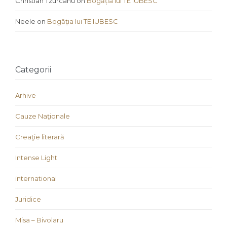
Christian Tzurcanu
on
Bogăția lui TE IUBESC
Neele
on
Bogăția lui TE IUBESC
Categorii
Arhive
Cauze Naţionale
Creaţie literară
Intense Light
international
Juridice
Misa – Bivolaru