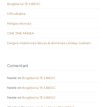
Bogăția lui TE IUBESC
Dificultatea
Religia viitorului
CINE ȚINE PÂINEA
Despre misteriosul deces al domnului Lindsey Graham
Comentarii
Neele
on
Bogăția lui TE IUBESC
Neele
on
Bogăția lui TE IUBESC
Neele
on
Bogăția lui TE IUBESC