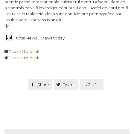
atentia presei internationale. Ministerul pentru Afaceri Islamice
a transmis ca va fi investigat continutul cartii. Astfel de carti pot fi
interzise in Malaezia, daca sunt considerate pornografice sau
insultatoare la adresa Islamului.
]]>
1 total views
, 1 views today
Category

Cauze Naţionale
Tags

Cauze Nationale

Share

Tweet

+1