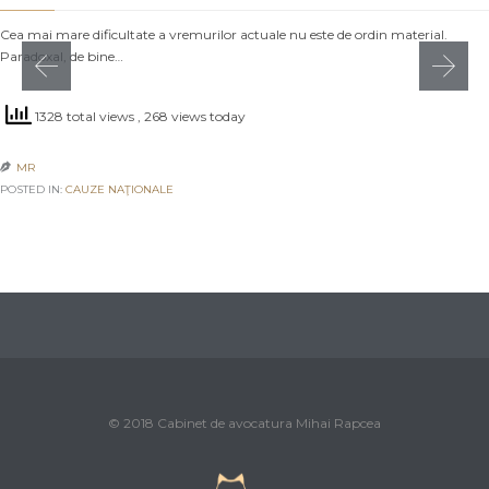
Cea mai mare dificultate a vremurilor actuale nu este de ordin material.
Paradoxal, de bine…
1328 total views
, 268 views today
MR

POSTED IN:
CAUZE NAŢIONALE
© 2018 Cabinet de avocatura Mihai Rapcea