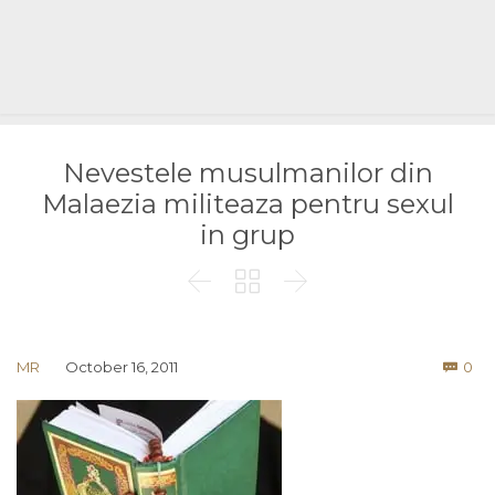
Nevestele musulmanilor din
Malaezia militeaza pentru sexul
in grup



Co
MR
October 16, 2011
0
