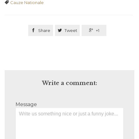
Tags

Cauze Nationale

Share

Tweet

+1
Write a comment:
Message