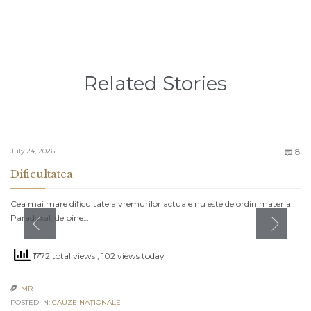
Related Stories
C
July 24, 2026
8

Dificultatea
Cea mai mare dificultate a vremurilor actuale nu este de ordin material.
Paradoxal, de bine…
1772 total views
, 102 views today
MR

POSTED IN:
CAUZE NAŢIONALE