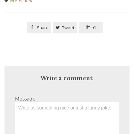
Tags

International

Share

Tweet

+1
Write a comment:
Message