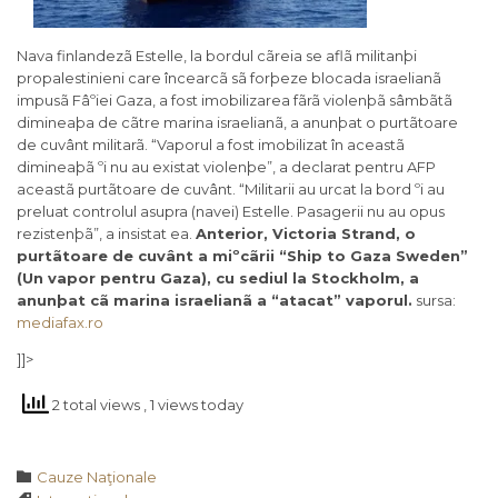
Nava finlandezã Estelle, la bordul cãreia se aflã militanþi
propalestinieni care încearcã sã forþeze blocada israelianã
impusã Fâºiei Gaza, a fost imobilizarea fãrã violenþã sâmbãtã
dimineaþa de cãtre marina israelianã, a anunþat o purtãtoare
de cuvânt militarã. “Vaporul a fost imobilizat în aceastã
dimineaþã ºi nu au existat violenþe”, a declarat pentru AFP
aceastã purtãtoare de cuvânt. “Militarii au urcat la bord ºi au
preluat controlul asupra (navei) Estelle. Pasagerii nu au opus
rezistenþã”, a insistat ea.
Anterior, Victoria Strand, o
purtãtoare de cuvânt a miºcãrii “Ship to Gaza Sweden”
(Un vapor pentru Gaza), cu sediul la Stockholm, a
anunþat cã marina israelianã a “atacat” vaporul.
sursa:
mediafax.ro
]]>
2 total views
, 1 views today
Category

Cauze Naţionale