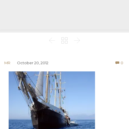



Co
MR
October 20, 2012
0
