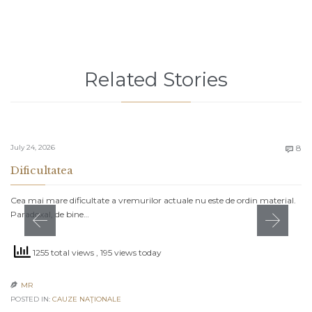
Related Stories
C
July 24, 2026
8

Dificultatea
Cea mai mare dificultate a vremurilor actuale nu este de ordin material.
Paradoxal, de bine…
1255 total views
, 195 views today
MR

POSTED IN:
CAUZE NAŢIONALE