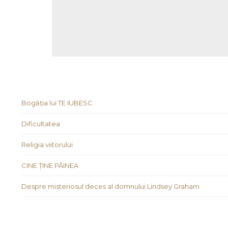
Bogăția lui TE IUBESC
Dificultatea
Religia viitorului
CINE ȚINE PÂINEA
Despre misteriosul deces al domnului Lindsey Graham