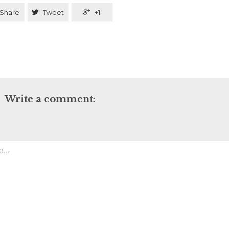
Share

Tweet

+1
Write a comment: