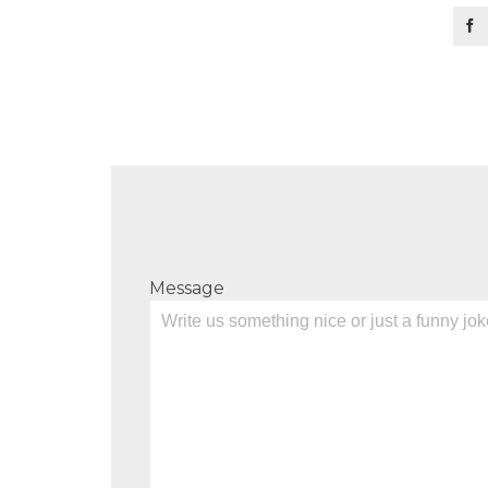

Message