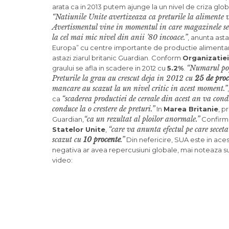
arata ca in 2013 putem ajunge la un nivel de criza glob
“Natiunile Unite avertizeaza ca preturile la alimente 
Avertismentul vine in momentul in care magazinele se c
la cel mai mic nivel din anii ’80 incoace.”
, anunta ast
Europa” cu centre importante de productie alimentara 
astazi ziarul britanic Guardian. Conform
Organizatiei
“Numarul popu
graului se afla in scadere in 2012 cu
5.2%
.
Preturile la grau au crescut deja in 2012 cu
25 de proc
mancare au scazut la un nivel critic in acest moment.”
“scaderea productiei de cereale din acest an va cond
ca
conduce la o crestere de preturi.”
In
Marea Britanie
, p
“ca un rezultat al ploilor anormale.”
Guardian,
Confirmar
“care va anunta efectul pe care secet
Statelor Unite
,
scazut cu
10 procente
.”
Din nefericire, SUA este in ace
negativa ar avea repercusiuni globale, mai noteaza sur
video: