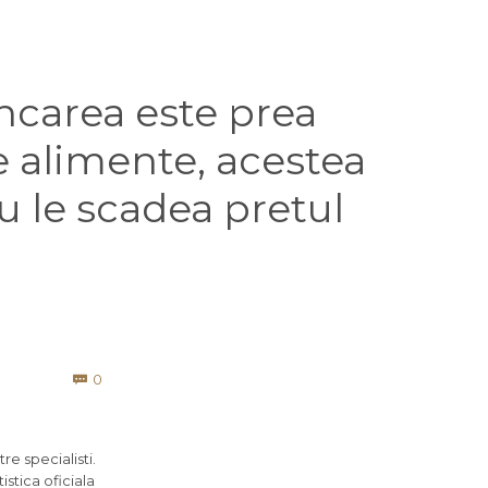
carea este prea
e alimente, acestea
u le scadea pretul
Comments
0

re specialisti.
istica oficiala