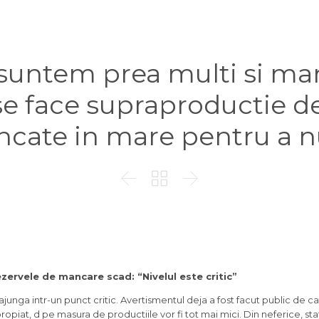
suntem prea multi si man
se face supraproductie d
ncate in mare pentru a n



zervele de mancare scad: “Nivelul este critic”
ajunga intr-un punct critic. Avertismentul deja a fost facut public de cat
ropiat, d pe masura de productiile vor fi tot mai mici. Din neferice, stat