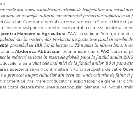
ala.
vor creste din cauza schimbarilor extreme de temperaturi din cursul aces
hinuie sa isi umple rafturile iar sindicatul fermierilor raporteaza ca 
azi Guardian. Comportamentul extrem al vremii din Statele Unite si “par
“este motivul principal pentru care pretul la carne si lactate va cres
 pentru Mancare si Agricultura
(FAO) cu sediul in Roma, productia
latiei este in crestere, dar productia nu poate tine pasul cu nivelul d
ente
, porumbul cu
13%
, iar la lactate cu
7%
numai in ultima luna. Reze
, anunta
Abdoreza Abbassian
, economist in cadrul
FAO
, care mai 
uce la reduceri serioase in rezervele globale pana la finalul anului 2013
sunt cele mai mici de la finalul anilor ’80 si pana ast
roductiile la faina “
ea acestei crize va fi confirmate in viitorul apropiat si de catre
Guve
a l-a provocat asupra culturilor din acest an, unde culturile de faina si
st moment cel mai mare producator si exportatopr de grane, iar o cifr
sa citata. despre minciunea suprapopulãrii planetei, vã invit sã urmãri