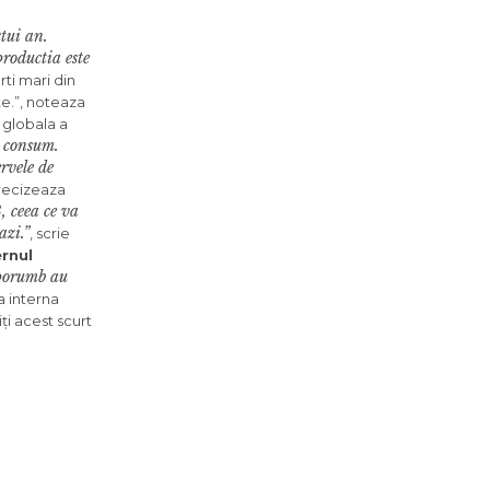
tui an.
productia este
ti mari din
te.”, noteaza
 globala a
e consum.
rvele de
precizeaza
, ceea ce va
azi.”
, scrie
rnul
 porumb au
a interna
ți acest scurt