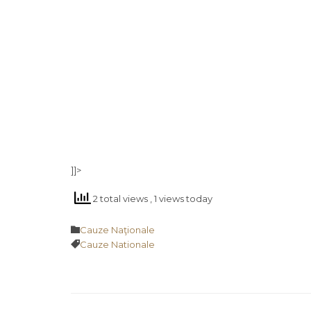
]]>
2 total views
, 1 views today
Category

Cauze Naţionale
Tags

Cauze Nationale