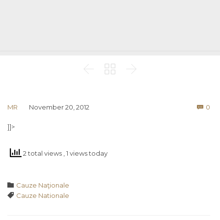



Co
MR
November 20, 2012
0

]]>
2 total views
, 1 views today
Category

Cauze Naţionale
Tags

Cauze Nationale