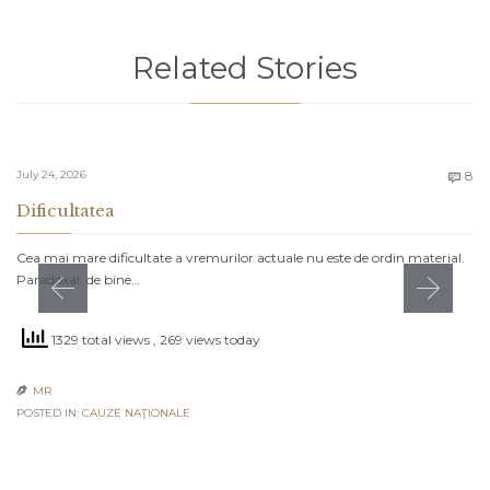
Related Stories
C
July 24, 2026
8

Dificultatea
Cea mai mare dificultate a vremurilor actuale nu este de ordin material.
Paradoxal, de bine…
1329 total views
, 269 views today
MR

POSTED IN:
CAUZE NAŢIONALE